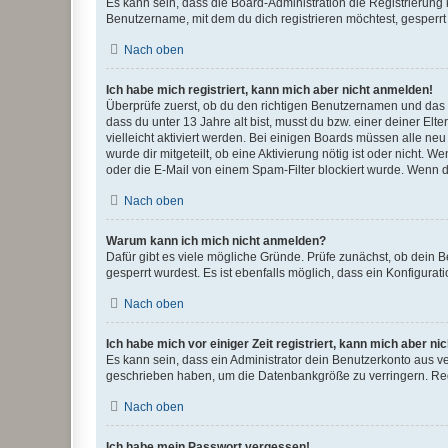
Es kann sein, dass die Board-Administration die Registrierun
Benutzername, mit dem du dich registrieren möchtest, gesperrt
Nach oben
Ich habe mich registriert, kann mich aber nicht anmelden!
Überprüfe zuerst, ob du den richtigen Benutzernamen und das
dass du unter 13 Jahre alt bist, musst du bzw. einer deiner El
vielleicht aktiviert werden. Bei einigen Boards müssen alle ne
wurde dir mitgeteilt, ob eine Aktivierung nötig ist oder nicht
oder die E-Mail von einem Spam-Filter blockiert wurde. Wenn du
Nach oben
Warum kann ich mich nicht anmelden?
Dafür gibt es viele mögliche Gründe. Prüfe zunächst, ob dein 
gesperrt wurdest. Es ist ebenfalls möglich, dass ein Konfigurat
Nach oben
Ich habe mich vor einiger Zeit registriert, kann mich aber n
Es kann sein, dass ein Administrator dein Benutzerkonto aus v
geschrieben haben, um die Datenbankgröße zu verringern. Regis
Nach oben
Ich habe mein Passwort vergessen!