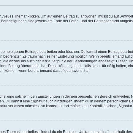
„Neues Thema“ klicken. Um auf einen Beitrag zu antworten, musst du auf „Antworte
e Berechtigungen sind jeweils am Ende der Foren- und der Beitragsansicht aufgeliste
r deine eigenen Beiträge bearbeiten oder löschen. Du kannst einen Beitrag bearbe
inen begrenzten Zeitraum nach seiner Erstellung möglich. Wenn bereits jemand auf de
 die Anzahl als auch der letzte Zeitpunkt der Bearbeitungen angezeigt. Dieser Hi
en Beitrag überarbeitet hat. Diese können jedoch, falls sie es für nötig halten, ei
hen können, wenn bereits jemand darauf geantwortet hat.
st eine solche in den Einstellungen in deinem persönlichen Bereich entwerfen. Na
eren. Du kannst eine Signatur auch hinzufügen, indem du in deinem persönlichen 
atur verfassen möchtest, so kannst du dort einfach das Kontrollkästchen „Signatu
s Themas bearbeitest, findest du ein Register „Umfrage erstellen“ unterhalb des F