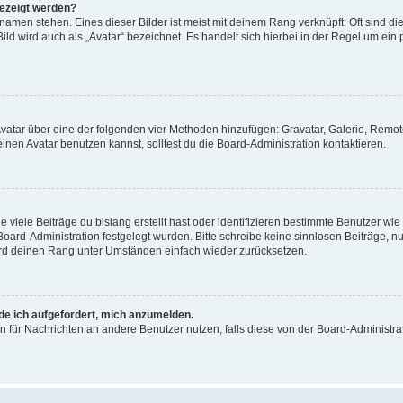
gezeigt werden?
amen stehen. Eines dieser Bilder ist meist mit deinem Rang verknüpft: Oft sind di
ld wird auch als „Avatar“ bezeichnet. Es handelt sich hierbei in der Regel um ein
 Avatar über eine der folgenden vier Methoden hinzufügen: Gravatar, Galerie, Rem
en Avatar benutzen kannst, solltest du die Board-Administration kontaktieren.
viele Beiträge du bislang erstellt hast oder identifizieren bestimmte Benutzer w
 Board-Administration festgelegt wurden. Bitte schreibe keine sinnlosen Beiträge
wird deinen Rang unter Umständen einfach wieder zurücksetzen.
rde ich aufgefordert, mich anzumelden.
ion für Nachrichten an andere Benutzer nutzen, falls diese von der Board-Administ