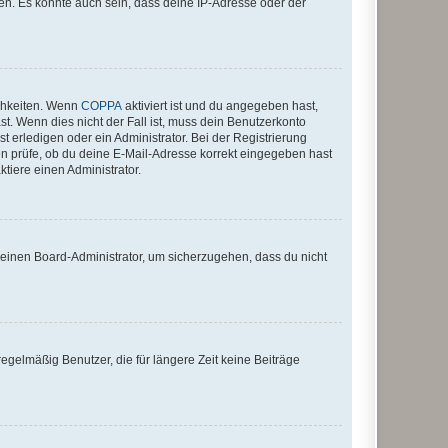
en. Es könnte auch sein, dass deine IP-Adresse oder der
ichkeiten. Wenn
COPPA
aktiviert ist und du angegeben hast,
st. Wenn dies nicht der Fall ist, muss dein Benutzerkonto
t erledigen oder ein Administrator. Bei der Registrierung
ten prüfe, ob du deine E-Mail-Adresse korrekt eingegeben hast
tiere einen Administrator.
n einen Board-Administrator, um sicherzugehen, dass du nicht
egelmäßig Benutzer, die für längere Zeit keine Beiträge