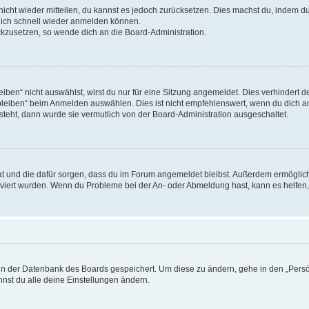
 nicht wieder mitteilen, du kannst es jedoch zurücksetzen. Dies machst du, indem 
 dich schnell wieder anmelden können.
ückzusetzen, so wende dich an die Board-Administration.
en“ nicht auswählst, wirst du nur für eine Sitzung angemeldet. Dies verhindert 
leiben“ beim Anmelden auswählen. Dies ist nicht empfehlenswert, wenn du dich an
 steht, dann wurde sie vermutlich von der Board-Administration ausgeschaltet.
 hat und die dafür sorgen, dass du im Forum angemeldet bleibst. Außerdem ermögli
tiviert wurden. Wenn du Probleme bei der An- oder Abmeldung hast, kann es helfen
n in der Datenbank des Boards gespeichert. Um diese zu ändern, gehe in den „Persö
nst du alle deine Einstellungen ändern.