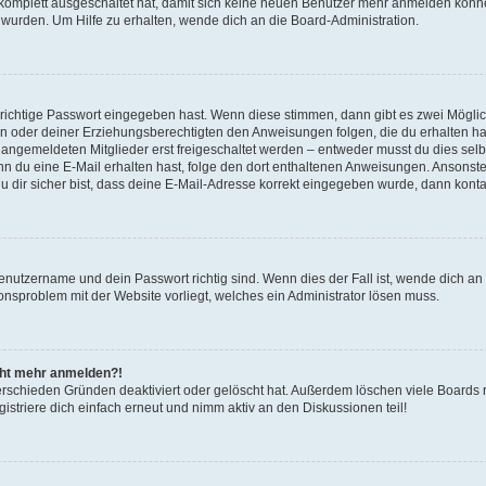
g komplett ausgeschaltet hat, damit sich keine neuen Benutzer mehr anmelden könn
 wurden. Um Hilfe zu erhalten, wende dich an die Board-Administration.
 richtige Passwort eingegeben hast. Wenn diese stimmen, dann gibt es zwei Mögl
tern oder deiner Erziehungsberechtigten den Anweisungen folgen, die du erhalten ha
u angemeldeten Mitglieder erst freigeschaltet werden – entweder musst du dies selbs
. Wenn du eine E-Mail erhalten hast, folge den dort enthaltenen Anweisungen. Ansons
 dir sicher bist, dass deine E-Mail-Adresse korrekt eingegeben wurde, dann kontak
Benutzername und dein Passwort richtig sind. Wenn dies der Fall ist, wende dich a
ionsproblem mit der Website vorliegt, welches ein Administrator lösen muss.
icht mehr anmelden?!
erschieden Gründen deaktiviert oder gelöscht hat. Außerdem löschen viele Boards r
triere dich einfach erneut und nimm aktiv an den Diskussionen teil!