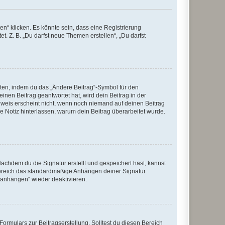
n“ klicken. Es könnte sein, dass eine Registrierung
t. Z. B. „Du darfst neue Themen erstellen“, „Du darfst
iten, indem du das „Ändere Beitrag“-Symbol für den
inen Beitrag geantwortet hat, wird dein Beitrag in der
nweis erscheint nicht, wenn noch niemand auf deinen Beitrag
ne Notiz hinterlassen, warum dein Beitrag überarbeitet wurde.
chdem du die Signatur erstellt und gespeichert hast, kannst
Bereich das standardmäßige Anhängen deiner Signatur
r anhängen“ wieder deaktivieren.
ormulars zur Beitragserstellung. Solltest du diesen Bereich