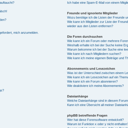
auftaucht?
Ich habe eine Spam-E-Mail von einem Mitgli
alsch!
Freunde und ignorierte Mitglieder
Wozu benötige ich die Listen der Freunde un
rden?
Wie kann ich Mitglieder zur Liste der Freund
wieder aus den Listen entfernen?
fgefordert, mich anzumelden.
Die Foren durchsuchen
Wie kann ich ein Forum oder mehrere For
Weshalb erhalte ich bei der Suche keine Er
Warum bekomme ich bei der Suche eine lee
Wie kann ich nach Mitgliedern suchen?
Wie kann ich meine eigenen Beiträge und T
Abonnements und Lesezeichen
Was ist der Unterschied zwischen einem L
Wie kann ich ein Lesezeichen auf ein Them
Wie kann ich ein Forum abonnieren?
Wie deaktiviere ich meine Abonnements?
gs?
Dateianhänge
Welche Dateianhänge sind in diesem Forum
Kann ich eine Übersicht all meiner Dateian
phpBB betreffende Fragen
Wer hat diese Forensoftware entwickelt?
Warum ist Funktion x oder y nicht enthalten