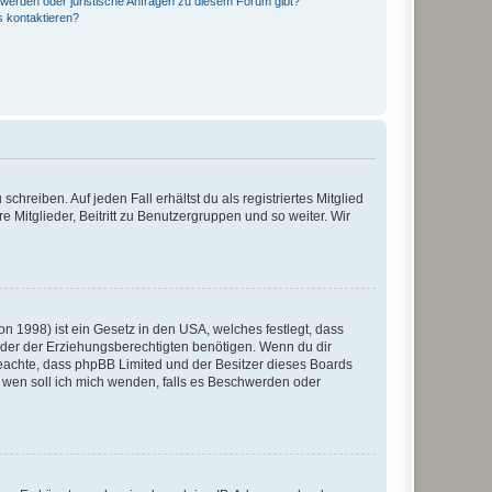
hwerden oder juristische Anfragen zu diesem Forum gibt?
s kontaktieren?
chreiben. Auf jeden Fall erhältst du als registriertes Mitglied
e Mitglieder, Beitritt zu Benutzergruppen und so weiter. Wir
n 1998) ist ein Gesetz in den USA, welches festlegt, dass
der der Erziehungsberechtigten benötigen. Wenn du dir
te beachte, dass phpBB Limited und der Besitzer dieses Boards
An wen soll ich mich wenden, falls es Beschwerden oder