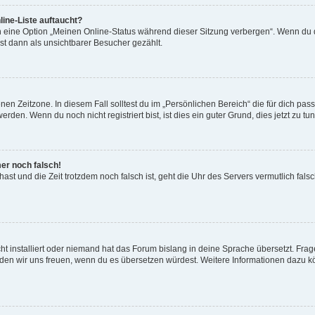
ine-Liste auftaucht?
n eine Option „Meinen Online-Status während dieser Sitzung verbergen“. Wenn du d
st dann als unsichtbarer Besucher gezählt.
en Zeitzone. In diesem Fall solltest du im „Persönlichen Bereich“ die für dich passe
den. Wenn du noch nicht registriert bist, ist dies ein guter Grund, dies jetzt zu tun
mer noch falsch!
t hast und die Zeit trotzdem noch falsch ist, geht die Uhr des Servers vermutlich fal
t installiert oder niemand hat das Forum bislang in deine Sprache übersetzt. Frag
, würden wir uns freuen, wenn du es übersetzen würdest. Weitere Informationen dazu