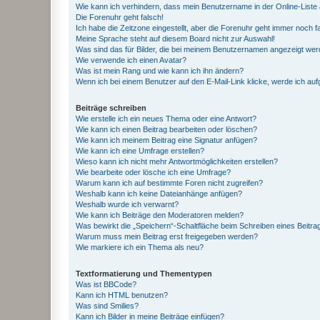
Wie kann ich verhindern, dass mein Benutzername in der Online-Liste 
Die Forenuhr geht falsch!
Ich habe die Zeitzone eingestellt, aber die Forenuhr geht immer noch f
Meine Sprache steht auf diesem Board nicht zur Auswahl!
Was sind das für Bilder, die bei meinem Benutzernamen angezeigt we
Wie verwende ich einen Avatar?
Was ist mein Rang und wie kann ich ihn ändern?
Wenn ich bei einem Benutzer auf den E-Mail-Link klicke, werde ich au
Beiträge schreiben
Wie erstelle ich ein neues Thema oder eine Antwort?
Wie kann ich einen Beitrag bearbeiten oder löschen?
Wie kann ich meinem Beitrag eine Signatur anfügen?
Wie kann ich eine Umfrage erstellen?
Wieso kann ich nicht mehr Antwortmöglichkeiten erstellen?
Wie bearbeite oder lösche ich eine Umfrage?
Warum kann ich auf bestimmte Foren nicht zugreifen?
Weshalb kann ich keine Dateianhänge anfügen?
Weshalb wurde ich verwarnt?
Wie kann ich Beiträge den Moderatoren melden?
Was bewirkt die „Speichern“-Schaltfläche beim Schreiben eines Beitra
Warum muss mein Beitrag erst freigegeben werden?
Wie markiere ich ein Thema als neu?
Textformatierung und Thementypen
Was ist BBCode?
Kann ich HTML benutzen?
Was sind Smilies?
Kann ich Bilder in meine Beiträge einfügen?