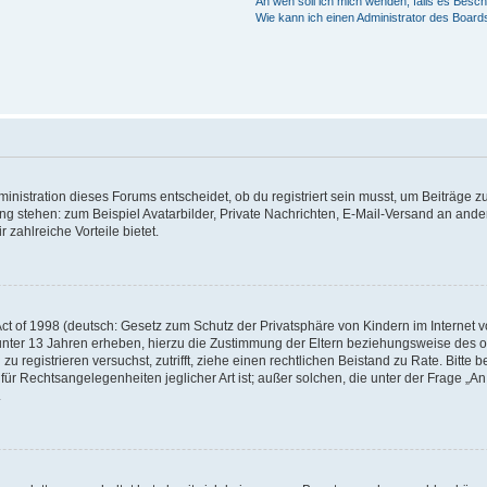
An wen soll ich mich wenden, falls es Besc
Wie kann ich einen Administrator des Board
istration dieses Forums entscheidet, ob du registriert sein musst, um Beiträge zu s
ung stehen: zum Beispiel Avatarbilder, Private Nachrichten, E-Mail-Versand an ander
 zahlreiche Vorteile bietet.
t of 1998 (deutsch: Gesetz zum Schutz der Privatsphäre von Kindern im Internet vo
unter 13 Jahren erheben, hierzu die Zustimmung der Eltern beziehungsweise des o
h zu registrieren versuchst, zutrifft, ziehe einen rechtlichen Beistand zu Rate. Bit
für Rechtsangelegenheiten jeglicher Art ist; außer solchen, die unter der Frage „
.