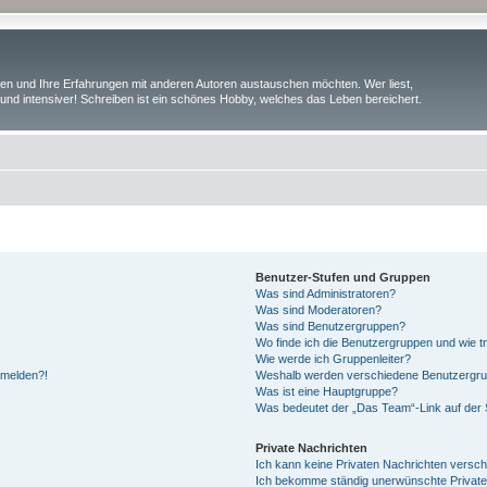
iben und Ihre Erfahrungen mit anderen Autoren austauschen möchten. Wer liest,
und intensiver! Schreiben ist ein schönes Hobby, welches das Leben bereichert.
Benutzer-Stufen und Gruppen
Was sind Administratoren?
Was sind Moderatoren?
Was sind Benutzergruppen?
Wo finde ich die Benutzergruppen und wie tr
Wie werde ich Gruppenleiter?
anmelden?!
Weshalb werden verschiedene Benutzergrupp
Was ist eine Hauptgruppe?
Was bedeutet der „Das Team“-Link auf der S
Private Nachrichten
Ich kann keine Privaten Nachrichten versch
Ich bekomme ständig unerwünschte Private