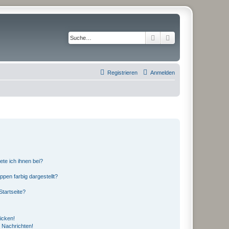
Suche
Erweiterte Suche
Registrieren
Anmelden
ete ich ihnen bei?
en farbig dargestellt?
tartseite?
icken!
 Nachrichten!