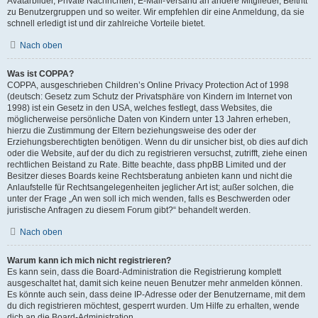
Avatarbilder, Private Nachrichten, E-Mail-Versand an andere Mitglieder, Beitritt
zu Benutzergruppen und so weiter. Wir empfehlen dir eine Anmeldung, da sie
schnell erledigt ist und dir zahlreiche Vorteile bietet.
Nach oben
Was ist COPPA?
COPPA, ausgeschrieben Children’s Online Privacy Protection Act of 1998
(deutsch: Gesetz zum Schutz der Privatsphäre von Kindern im Internet von
1998) ist ein Gesetz in den USA, welches festlegt, dass Websites, die
möglicherweise persönliche Daten von Kindern unter 13 Jahren erheben,
hierzu die Zustimmung der Eltern beziehungsweise des oder der
Erziehungsberechtigten benötigen. Wenn du dir unsicher bist, ob dies auf dich
oder die Website, auf der du dich zu registrieren versuchst, zutrifft, ziehe einen
rechtlichen Beistand zu Rate. Bitte beachte, dass phpBB Limited und der
Besitzer dieses Boards keine Rechtsberatung anbieten kann und nicht die
Anlaufstelle für Rechtsangelegenheiten jeglicher Art ist; außer solchen, die
unter der Frage „An wen soll ich mich wenden, falls es Beschwerden oder
juristische Anfragen zu diesem Forum gibt?“ behandelt werden.
Nach oben
Warum kann ich mich nicht registrieren?
Es kann sein, dass die Board-Administration die Registrierung komplett
ausgeschaltet hat, damit sich keine neuen Benutzer mehr anmelden können.
Es könnte auch sein, dass deine IP-Adresse oder der Benutzername, mit dem
du dich registrieren möchtest, gesperrt wurden. Um Hilfe zu erhalten, wende
dich an die Board-Administration.