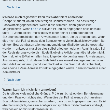
Nach oben
Ich habe mich registriert, kann mich aber nicht anmelden!
Überprüfe zuerst, ob du den richtigen Benutzernamen und das richtige
Passwort eingegeben hast. Wenn diese stimmen, dann gibt es zwei
Möglichkeiten. Wenn
COPPA
aktiviert ist und du angegeben hast, dass du
unter 13 Jahre alt bist, musst du bzw. einer deiner Eltern oder deiner
Erziehungsberechtigten den Anweisungen folgen, die du erhalten hast. Wenn
dies nicht der Fall ist, muss dein Benutzerkonto vielleicht aktiviert werden. Bei
einigen Boards müssen alle neu angemeldeten Mitglieder erst freigeschaltet
werden – entweder musst du dies selbst erledigen oder ein Administrator. Bei
der Registrierung wurde dir mitgeteilt, ob eine Aktivierung nötig ist oder nicht.
Wenn du eine E-Mail erhalten hast, folge den dort enthaltenen Anweisungen.
Ansonsten prüfe, ob du deine E-Mail-Adresse korrekt eingegeben hast oder
die E-Mail von einem Spam-Filter blockiert wurde. Wenn du dir sicher bist,
dass deine E-Mail-Adresse korrekt eingegeben wurde, dann kontaktiere einen
Administrator.
Nach oben
Warum kann ich mich nicht anmelden?
Dafür gibt es viele mögliche Gründe. Prüfe zunächst, ob dein Benutzername
und dein Passwort richtig sind. Wenn dies der Fall ist, wende dich an einen
Board-Administrator, um sicherzugehen, dass du nicht gesperrt wurdest. Es ist
ebenfalls möglich, dass ein Konfigurationsproblem mit der Website vorliegt,
welches ein Administrator lösen muss.