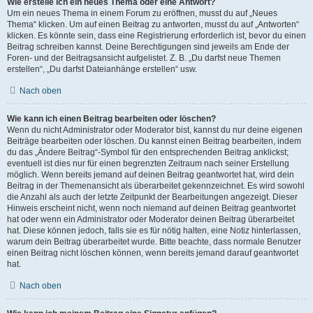
Wie erstelle ich ein neues Thema oder eine Antwort?
Um ein neues Thema in einem Forum zu eröffnen, musst du auf „Neues
Thema“ klicken. Um auf einen Beitrag zu antworten, musst du auf „Antworten“
klicken. Es könnte sein, dass eine Registrierung erforderlich ist, bevor du einen
Beitrag schreiben kannst. Deine Berechtigungen sind jeweils am Ende der
Foren- und der Beitragsansicht aufgelistet. Z. B. „Du darfst neue Themen
erstellen“, „Du darfst Dateianhänge erstellen“ usw.
Nach oben
Wie kann ich einen Beitrag bearbeiten oder löschen?
Wenn du nicht Administrator oder Moderator bist, kannst du nur deine eigenen
Beiträge bearbeiten oder löschen. Du kannst einen Beitrag bearbeiten, indem
du das „Ändere Beitrag“-Symbol für den entsprechenden Beitrag anklickst;
eventuell ist dies nur für einen begrenzten Zeitraum nach seiner Erstellung
möglich. Wenn bereits jemand auf deinen Beitrag geantwortet hat, wird dein
Beitrag in der Themenansicht als überarbeitet gekennzeichnet. Es wird sowohl
die Anzahl als auch der letzte Zeitpunkt der Bearbeitungen angezeigt. Dieser
Hinweis erscheint nicht, wenn noch niemand auf deinen Beitrag geantwortet
hat oder wenn ein Administrator oder Moderator deinen Beitrag überarbeitet
hat. Diese können jedoch, falls sie es für nötig halten, eine Notiz hinterlassen,
warum dein Beitrag überarbeitet wurde. Bitte beachte, dass normale Benutzer
einen Beitrag nicht löschen können, wenn bereits jemand darauf geantwortet
hat.
Nach oben