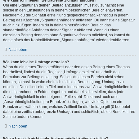
Wie kann ich meinem Beitrag eine Signatur anfügen?
Um eine Signatur an deinen Beitrag anzufügen, musst du zunächst eine
solche in den Einstellungen in deinem persönlichen Bereich entwerfen.
Nachdem du die Signatur erstellt und gespeichert hast, kannst du in jedem
Beitrag das Kästchen „Signatur anhängen“ aktivieren. Du kannst eine Signatur
auch hinzufügen, indem du in deinem persönlichen Bereich das
standardmäßige Anhängen deiner Signatur aktivierst. Wenn du einen
einzelnen Beitrag dennoch ohne Signatur verfassen möchtest, so kannst du
dort einfach das Kontrollkästchen „Signatur anhängen“ wieder deaktivieren.
Nach oben
Wie kann ich eine Umfrage erstellen?
Wenn du ein neues Thema eröffnest oder den ersten Beitrag eines Themas
bearbeitest, findest du ein Register „Umfrage erstellen“ unterhalb des
Formulars zur Beitragserstellung. Solltest du diesen Bereich nicht sehen
können, so hast du wahrscheinlich nicht die Berechtigung, Umfragen zu
erstellen. Du solltest einen Titel und mindestens zwei Antwortmöglichkeiten in
die entsprechenden Felder eingeben und dabei sicherstellen, dass jede
Antwortmöglichkeit in einer eigenen Zeile steht. Du kannst auch unter
„Auswahlmöglichkeiten pro Benutzer“ festlegen, wie viele Optionen ein
Benutzer auswählen kann, welches Zeitlimit für die Umfrage gilt (0 bedeutet
dabei eine zeitlich unbegrenzte Umfrage) und schließlich, ob die Benutzer ihre
Stimme ändern können.
Nach oben
Wieso kann ich nicht mehr Antwortmöglichkeiten erstellen?