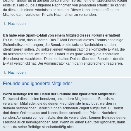
löschen, indem du in deinem persönlichen Bereich eine entsprechende Regel
erstellst. Falls du belästigende Nachrichten von jemandem erhältst, so kannst
du dies auch einem Administrator melden. Dieser kann dem betreffenden
Mitglied dann verbieten, Private Nachrichten zu versenden.
Nach oben
Ich habe eine Spam-E-Mail von einem Mitglied dieses Forums erhalten!
Es tut uns leid, das zu hören. Das E-Mail-Formular dieses Forums hat einige
Sicherheitsvorkehrungen, die Benutzer, die solche Nachrichten senden,
identifizieren sollen. Du solltest einem Administrator die komplette E-Mail, die
du bekommen hast, weiterleiten. Dabei ist es ganz wichtig, die Kopfzeilen
(Headers) mitzuschicken. Diese enthalten Details über den Benutzer, der die
E-Mail verschickt hat. Der Administrator kann dann entsprechend reagieren.
Nach oben
Freunde und ignorierte Mitglieder
Wozu benötige ich die Listen der Freunde und ignorierten Mitglieder?
Du kannst diese Listen benutzen, um andere Mitglieder des Boards zu
verwalten. Mitglieder, die du deiner Freundesliste hinzufügst, werden in
deinem persönlichen Bereich für den schnellen Zugriff aufgelistet. Du siehst
dort deren Onlinestatus und kannst ihnen schnell eine Private Nachricht
senden. Abhängig von dem Style, den du verwendest, können Beiträge deiner
Freunde auch hervorgehoben sein. Wenn du einen Benutzer ignorierst, dann
siehst du seine Beiträge standardmäßig nicht.