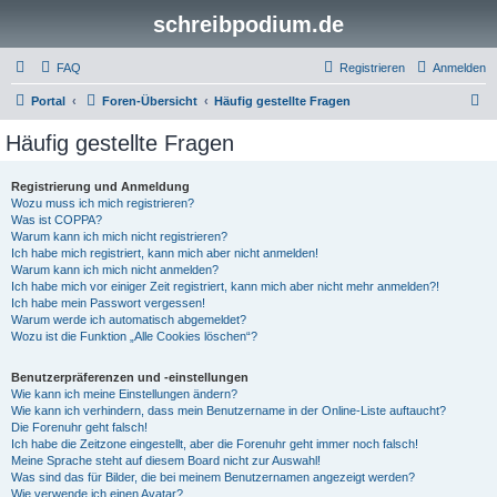
schreibpodium.de
FAQ
Registrieren
Anmelden
S
Portal
Foren-Übersicht
Häufig gestellte Fragen
u
Häufig gestellte Fragen
c
h
Registrierung und Anmeldung
Wozu muss ich mich registrieren?
e
Was ist COPPA?
Warum kann ich mich nicht registrieren?
Ich habe mich registriert, kann mich aber nicht anmelden!
Warum kann ich mich nicht anmelden?
Ich habe mich vor einiger Zeit registriert, kann mich aber nicht mehr anmelden?!
Ich habe mein Passwort vergessen!
Warum werde ich automatisch abgemeldet?
Wozu ist die Funktion „Alle Cookies löschen“?
Benutzerpräferenzen und -einstellungen
Wie kann ich meine Einstellungen ändern?
Wie kann ich verhindern, dass mein Benutzername in der Online-Liste auftaucht?
Die Forenuhr geht falsch!
Ich habe die Zeitzone eingestellt, aber die Forenuhr geht immer noch falsch!
Meine Sprache steht auf diesem Board nicht zur Auswahl!
Was sind das für Bilder, die bei meinem Benutzernamen angezeigt werden?
Wie verwende ich einen Avatar?