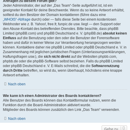
Anfragen zu diesem Forum gibt?
Jeder Administrator, der auf der „Das Team“-Seite aufgeführt ist, ist ein
geeigneter Kontakt für deine Beschwerde. Wenn du so keine Antwort erhältst,
solltest du den Besitzer der Domain kontaktieren (führe dazu eine
„WHOIS“-Abfrage
durch) oder — falls diese Seite bei einem kostenlosen
Webhoster wie z. B. Yahoo!, free.fr, funpic.de usw. liegt — den Support oder
den Abuse-Kontakt des betreffenden Dienstes. Bitte beachte, dass phpBB
Limited (phpBB.com) und phpBB Deutschland e. V. (phpBB.de)
absolut keinen
Einfluss
auf die Benutzung oder den oder die Benutzer der Forensoftware
haben und dafür in keiner Weise zur Verantwortung herangezogen werden
können. Kontaktiere daher nie phpBB Limited oder phpBB Deutschland e. V. in
Zusammenhang mit jeglichen juristischen Fragen (Unterlassungserklärungen,
Haftungsfragen usw.), die
sich nicht direkt
auf die Websiten phpbb.com,
phpbb.de oder die phpBB-Software selbst beziehen. Falls du phpBB Limited
oder phpBB Deutschland e. V. E-Mails schreibst, die die
Softwarenutzung
durch Dritte
betreffen, so wirst du, wenn überhaupt, höchstens eine knappe
Antwort erhalten.
Nach oben
Wie kann ich einen Administrator des Boards kontaktieren?
Alle Benutzer des Boards können das Kontaktformular nutzen, wenn die
Funktion durch die Board-Administration aktiviert wurde.
Mitglieder des Boards können zusätzlich den Link „Das Team“ verwenden.
Nach oben
Gehe zu