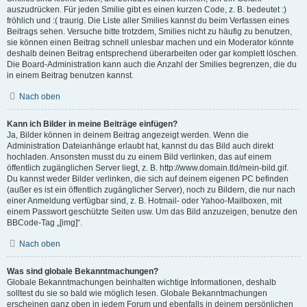
auszudrücken. Für jeden Smilie gibt es einen kurzen Code, z. B. bedeutet :)
fröhlich und :( traurig. Die Liste aller Smilies kannst du beim Verfassen eines
Beitrags sehen. Versuche bitte trotzdem, Smilies nicht zu häufig zu benutzen,
sie können einen Beitrag schnell unlesbar machen und ein Moderator könnte
deshalb deinen Beitrag entsprechend überarbeiten oder gar komplett löschen.
Die Board-Administration kann auch die Anzahl der Smilies begrenzen, die du
in einem Beitrag benutzen kannst.
Nach oben
Kann ich Bilder in meine Beiträge einfügen?
Ja, Bilder können in deinem Beitrag angezeigt werden. Wenn die
Administration Dateianhänge erlaubt hat, kannst du das Bild auch direkt
hochladen. Ansonsten musst du zu einem Bild verlinken, das auf einem
öffentlich zugänglichen Server liegt, z. B. http://www.domain.tld/mein-bild.gif.
Du kannst weder Bilder verlinken, die sich auf deinem eigenen PC befinden
(außer es ist ein öffentlich zugänglicher Server), noch zu Bildern, die nur nach
einer Anmeldung verfügbar sind, z. B. Hotmail- oder Yahoo-Mailboxen, mit
einem Passwort geschützte Seiten usw. Um das Bild anzuzeigen, benutze den
BBCode-Tag „[img]“.
Nach oben
Was sind globale Bekanntmachungen?
Globale Bekanntmachungen beinhalten wichtige Informationen, deshalb
solltest du sie so bald wie möglich lesen. Globale Bekanntmachungen
erscheinen ganz oben in jedem Forum und ebenfalls in deinem persönlichen