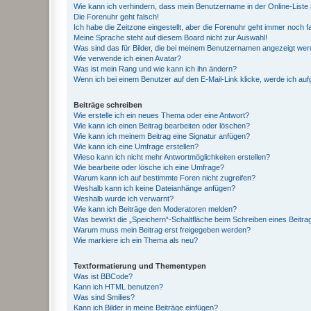
Wie kann ich verhindern, dass mein Benutzername in der Online-Liste 
Die Forenuhr geht falsch!
Ich habe die Zeitzone eingestellt, aber die Forenuhr geht immer noch f
Meine Sprache steht auf diesem Board nicht zur Auswahl!
Was sind das für Bilder, die bei meinem Benutzernamen angezeigt we
Wie verwende ich einen Avatar?
Was ist mein Rang und wie kann ich ihn ändern?
Wenn ich bei einem Benutzer auf den E-Mail-Link klicke, werde ich au
Beiträge schreiben
Wie erstelle ich ein neues Thema oder eine Antwort?
Wie kann ich einen Beitrag bearbeiten oder löschen?
Wie kann ich meinem Beitrag eine Signatur anfügen?
Wie kann ich eine Umfrage erstellen?
Wieso kann ich nicht mehr Antwortmöglichkeiten erstellen?
Wie bearbeite oder lösche ich eine Umfrage?
Warum kann ich auf bestimmte Foren nicht zugreifen?
Weshalb kann ich keine Dateianhänge anfügen?
Weshalb wurde ich verwarnt?
Wie kann ich Beiträge den Moderatoren melden?
Was bewirkt die „Speichern“-Schaltfläche beim Schreiben eines Beitra
Warum muss mein Beitrag erst freigegeben werden?
Wie markiere ich ein Thema als neu?
Textformatierung und Thementypen
Was ist BBCode?
Kann ich HTML benutzen?
Was sind Smilies?
Kann ich Bilder in meine Beiträge einfügen?