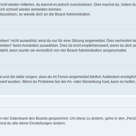
 nicht wieder mitteilen, du kannst es jedoch zurücksetzen. Dies machst du, indem 
 dich schnell wieder anmelden können.
ückzusetzen, so wende dich an die Board-Administration.
en“ nicht auswählst, wirst du nur für eine Sitzung angemeldet. Dies verhindert 
leiben“ beim Anmelden auswählen. Dies ist nicht empfehlenswert, wenn du dich an
 steht, dann wurde sie vermutlich von der Board-Administration ausgeschaltet.
 hat und die dafür sorgen, dass du im Forum angemeldet bleibst. Außerdem ermögli
tiviert wurden. Wenn du Probleme bei der An- oder Abmeldung hast, kann es helfen
n in der Datenbank des Boards gespeichert. Um diese zu ändern, gehe in den „Persö
nst du alle deine Einstellungen ändern.