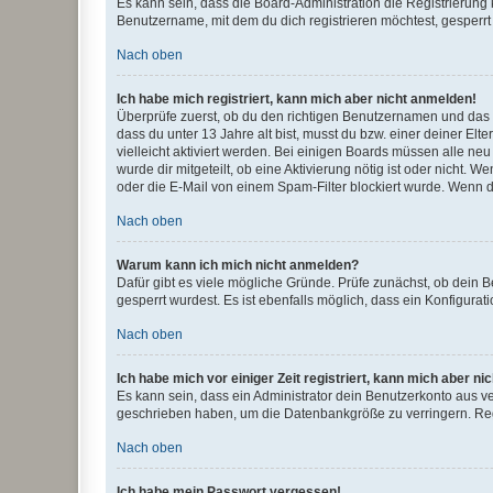
Es kann sein, dass die Board-Administration die Registrierun
Benutzername, mit dem du dich registrieren möchtest, gesperrt
Nach oben
Ich habe mich registriert, kann mich aber nicht anmelden!
Überprüfe zuerst, ob du den richtigen Benutzernamen und das
dass du unter 13 Jahre alt bist, musst du bzw. einer deiner El
vielleicht aktiviert werden. Bei einigen Boards müssen alle ne
wurde dir mitgeteilt, ob eine Aktivierung nötig ist oder nicht
oder die E-Mail von einem Spam-Filter blockiert wurde. Wenn du
Nach oben
Warum kann ich mich nicht anmelden?
Dafür gibt es viele mögliche Gründe. Prüfe zunächst, ob dein 
gesperrt wurdest. Es ist ebenfalls möglich, dass ein Konfigurat
Nach oben
Ich habe mich vor einiger Zeit registriert, kann mich aber n
Es kann sein, dass ein Administrator dein Benutzerkonto aus v
geschrieben haben, um die Datenbankgröße zu verringern. Regis
Nach oben
Ich habe mein Passwort vergessen!