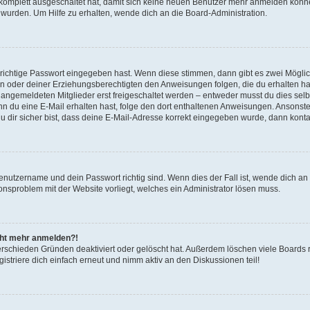
g komplett ausgeschaltet hat, damit sich keine neuen Benutzer mehr anmelden könn
 wurden. Um Hilfe zu erhalten, wende dich an die Board-Administration.
 richtige Passwort eingegeben hast. Wenn diese stimmen, dann gibt es zwei Mögl
tern oder deiner Erziehungsberechtigten den Anweisungen folgen, die du erhalten ha
u angemeldeten Mitglieder erst freigeschaltet werden – entweder musst du dies selbs
. Wenn du eine E-Mail erhalten hast, folge den dort enthaltenen Anweisungen. Ansons
 dir sicher bist, dass deine E-Mail-Adresse korrekt eingegeben wurde, dann kontak
Benutzername und dein Passwort richtig sind. Wenn dies der Fall ist, wende dich a
ionsproblem mit der Website vorliegt, welches ein Administrator lösen muss.
icht mehr anmelden?!
erschieden Gründen deaktiviert oder gelöscht hat. Außerdem löschen viele Boards r
triere dich einfach erneut und nimm aktiv an den Diskussionen teil!