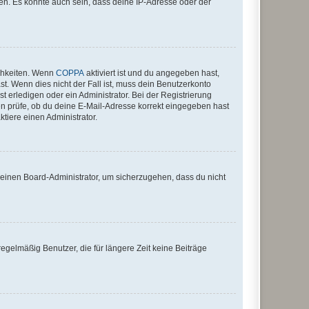
en. Es könnte auch sein, dass deine IP-Adresse oder der
ichkeiten. Wenn
COPPA
aktiviert ist und du angegeben hast,
st. Wenn dies nicht der Fall ist, muss dein Benutzerkonto
t erledigen oder ein Administrator. Bei der Registrierung
ten prüfe, ob du deine E-Mail-Adresse korrekt eingegeben hast
tiere einen Administrator.
n einen Board-Administrator, um sicherzugehen, dass du nicht
egelmäßig Benutzer, die für längere Zeit keine Beiträge