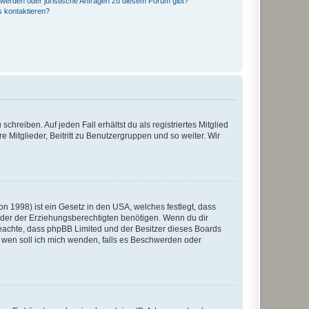
hwerden oder juristische Anfragen zu diesem Forum gibt?
s kontaktieren?
chreiben. Auf jeden Fall erhältst du als registriertes Mitglied
e Mitglieder, Beitritt zu Benutzergruppen und so weiter. Wir
n 1998) ist ein Gesetz in den USA, welches festlegt, dass
der der Erziehungsberechtigten benötigen. Wenn du dir
te beachte, dass phpBB Limited und der Besitzer dieses Boards
An wen soll ich mich wenden, falls es Beschwerden oder