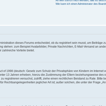
An wen soll ich mich wenden, falls es Besc
Wie kann ich einen Administrator des Board
istration dieses Forums entscheidet, ob du registriert sein musst, um Beiträge zu s
ung stehen: zum Beispiel Avatarbilder, Private Nachrichten, E-Mail-Versand an ander
 zahlreiche Vorteile bietet.
t of 1998 (deutsch: Gesetz zum Schutz der Privatsphäre von Kindern im Internet vo
unter 13 Jahren erheben, hierzu die Zustimmung der Eltern beziehungsweise des o
h zu registrieren versuchst, zutrifft, ziehe einen rechtlichen Beistand zu Rate. Bit
für Rechtsangelegenheiten jeglicher Art ist; außer solchen, die unter der Frage „
.