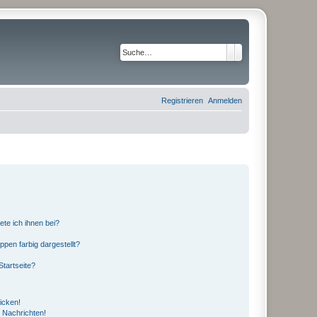
Suche
Erweiterte Suche
Registrieren
Anmelden
ete ich ihnen bei?
en farbig dargestellt?
tartseite?
icken!
 Nachrichten!