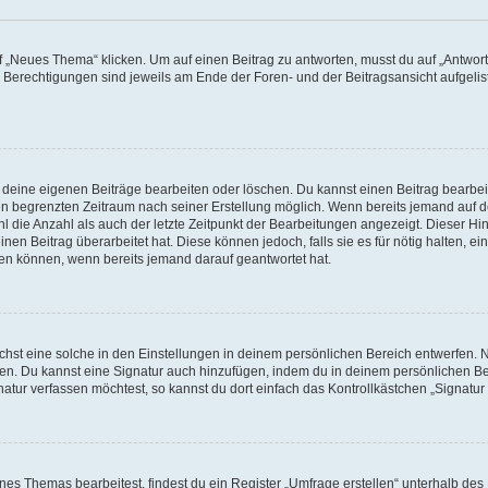
„Neues Thema“ klicken. Um auf einen Beitrag zu antworten, musst du auf „Antworte
e Berechtigungen sind jeweils am Ende der Foren- und der Beitragsansicht aufgeliste
r deine eigenen Beiträge bearbeiten oder löschen. Du kannst einen Beitrag bearbe
inen begrenzten Zeitraum nach seiner Erstellung möglich. Wenn bereits jemand auf de
 die Anzahl als auch der letzte Zeitpunkt der Bearbeitungen angezeigt. Dieser Hi
en Beitrag überarbeitet hat. Diese können jedoch, falls sie es für nötig halten, ei
hen können, wenn bereits jemand darauf geantwortet hat.
st eine solche in den Einstellungen in deinem persönlichen Bereich entwerfen. Na
eren. Du kannst eine Signatur auch hinzufügen, indem du in deinem persönlichen 
atur verfassen möchtest, so kannst du dort einfach das Kontrollkästchen „Signatu
s Themas bearbeitest, findest du ein Register „Umfrage erstellen“ unterhalb des F