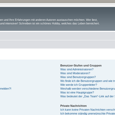
iben und Ihre Erfahrungen mit anderen Autoren austauschen möchten. Wer liest,
und intensiver! Schreiben ist ein schönes Hobby, welches das Leben bereichert.
Benutzer-Stufen und Gruppen
Was sind Administratoren?
Was sind Moderatoren?
Was sind Benutzergruppen?
Wo finde ich die Benutzergruppen und wie tr
Wie werde ich Gruppenleiter?
anmelden?!
Weshalb werden verschiedene Benutzergrupp
Was ist eine Hauptgruppe?
Was bedeutet der „Das Team“-Link auf der S
Private Nachrichten
Ich kann keine Privaten Nachrichten versch
Ich bekomme ständig unerwünschte Private