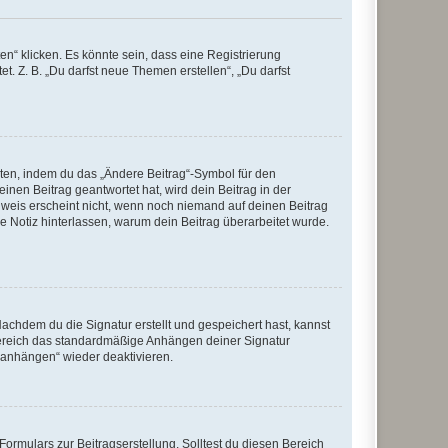
n“ klicken. Es könnte sein, dass eine Registrierung
t. Z. B. „Du darfst neue Themen erstellen“, „Du darfst
iten, indem du das „Ändere Beitrag“-Symbol für den
inen Beitrag geantwortet hat, wird dein Beitrag in der
nweis erscheint nicht, wenn noch niemand auf deinen Beitrag
ne Notiz hinterlassen, warum dein Beitrag überarbeitet wurde.
chdem du die Signatur erstellt und gespeichert hast, kannst
Bereich das standardmäßige Anhängen deiner Signatur
r anhängen“ wieder deaktivieren.
ormulars zur Beitragserstellung. Solltest du diesen Bereich