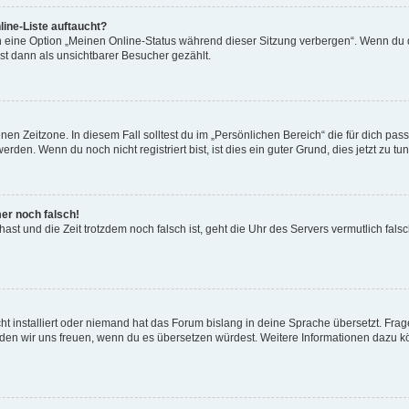
ine-Liste auftaucht?
n eine Option „Meinen Online-Status während dieser Sitzung verbergen“. Wenn du d
st dann als unsichtbarer Besucher gezählt.
en Zeitzone. In diesem Fall solltest du im „Persönlichen Bereich“ die für dich passe
den. Wenn du noch nicht registriert bist, ist dies ein guter Grund, dies jetzt zu tun
mer noch falsch!
t hast und die Zeit trotzdem noch falsch ist, geht die Uhr des Servers vermutlich fal
t installiert oder niemand hat das Forum bislang in deine Sprache übersetzt. Frag
, würden wir uns freuen, wenn du es übersetzen würdest. Weitere Informationen dazu