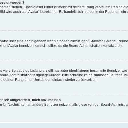
gezeigt werden?
amen stehen. Eines dieser Bilder ist meist mit deinem Rang verknüpft: Oft sind di
ld wird auch als „Avatar“ bezeichnet. Es handelt sich hierbei in der Regel um ein
 Avatar über eine der folgenden vier Methoden hinzufügen: Gravatar, Galerie, Rem
en Avatar benutzen kannst, solltest du die Board-Administration kontaktieren.
viele Beiträge du bislang erstellt hast oder identifizieren bestimmte Benutzer w
 Board-Administration festgelegt wurden. Bitte schreibe keine sinnlosen Beiträge
wird deinen Rang unter Umständen einfach wieder zurücksetzen.
rde ich aufgefordert, mich anzumelden.
ion für Nachrichten an andere Benutzer nutzen, falls diese von der Board-Administ