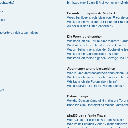
auftaucht?
Ich habe eine Spam-E-Mail von einem Mitgli
alsch!
Freunde und ignorierte Mitglieder
Wozu benötige ich die Listen der Freunde un
rden?
Wie kann ich Mitglieder zur Liste der Freund
wieder aus den Listen entfernen?
fgefordert, mich anzumelden.
Die Foren durchsuchen
Wie kann ich ein Forum oder mehrere For
Weshalb erhalte ich bei der Suche keine Er
Warum bekomme ich bei der Suche eine lee
Wie kann ich nach Mitgliedern suchen?
Wie kann ich meine eigenen Beiträge und T
Abonnements und Lesezeichen
Was ist der Unterschied zwischen einem L
Wie kann ich ein Lesezeichen auf ein Them
Wie kann ich ein Forum abonnieren?
Wie deaktiviere ich meine Abonnements?
gs?
Dateianhänge
Welche Dateianhänge sind in diesem Forum
Kann ich eine Übersicht all meiner Dateian
phpBB betreffende Fragen
Wer hat diese Forensoftware entwickelt?
Warum ist Funktion x oder y nicht enthalten