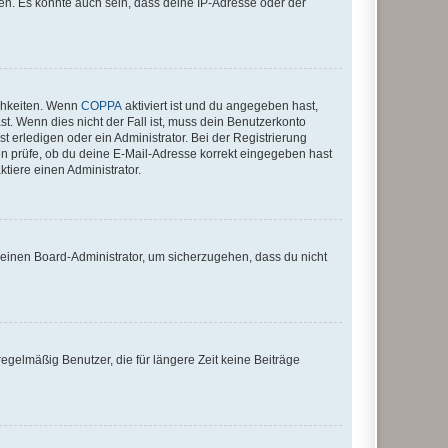
en. Es könnte auch sein, dass deine IP-Adresse oder der
ichkeiten. Wenn
COPPA
aktiviert ist und du angegeben hast,
st. Wenn dies nicht der Fall ist, muss dein Benutzerkonto
t erledigen oder ein Administrator. Bei der Registrierung
ten prüfe, ob du deine E-Mail-Adresse korrekt eingegeben hast
tiere einen Administrator.
n einen Board-Administrator, um sicherzugehen, dass du nicht
egelmäßig Benutzer, die für längere Zeit keine Beiträge