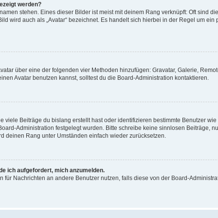
gezeigt werden?
amen stehen. Eines dieser Bilder ist meist mit deinem Rang verknüpft: Oft sind di
ld wird auch als „Avatar“ bezeichnet. Es handelt sich hierbei in der Regel um ein
 Avatar über eine der folgenden vier Methoden hinzufügen: Gravatar, Galerie, Rem
en Avatar benutzen kannst, solltest du die Board-Administration kontaktieren.
viele Beiträge du bislang erstellt hast oder identifizieren bestimmte Benutzer w
 Board-Administration festgelegt wurden. Bitte schreibe keine sinnlosen Beiträge
wird deinen Rang unter Umständen einfach wieder zurücksetzen.
rde ich aufgefordert, mich anzumelden.
ion für Nachrichten an andere Benutzer nutzen, falls diese von der Board-Administ