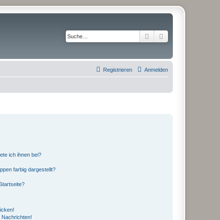
Suche
Erweiterte Suche
Registrieren
Anmelden
ete ich ihnen bei?
en farbig dargestellt?
tartseite?
icken!
 Nachrichten!