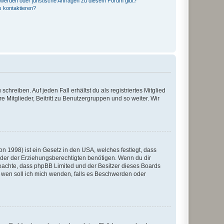
hwerden oder juristische Anfragen zu diesem Forum gibt?
s kontaktieren?
chreiben. Auf jeden Fall erhältst du als registriertes Mitglied
e Mitglieder, Beitritt zu Benutzergruppen und so weiter. Wir
n 1998) ist ein Gesetz in den USA, welches festlegt, dass
der der Erziehungsberechtigten benötigen. Wenn du dir
te beachte, dass phpBB Limited und der Besitzer dieses Boards
An wen soll ich mich wenden, falls es Beschwerden oder