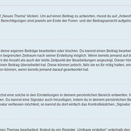
„Neues Thema“ klicken. Um auf einen Beitrag zu antworten, musst du auf „Antworte
e Berechtigungen sind jeweils am Ende der Foren- und der Beitragsansicht aufgeliste
r deine eigenen Beiträge bearbeiten oder löschen. Du kannst einen Beitrag bearbe
inen begrenzten Zeitraum nach seiner Erstellung möglich. Wenn bereits jemand auf de
 die Anzahl als auch der letzte Zeitpunkt der Bearbeitungen angezeigt. Dieser Hi
en Beitrag überarbeitet hat. Diese können jedoch, falls sie es für nötig halten, ei
hen können, wenn bereits jemand darauf geantwortet hat.
st eine solche in den Einstellungen in deinem persönlichen Bereich entwerfen. Na
eren. Du kannst eine Signatur auch hinzufügen, indem du in deinem persönlichen 
atur verfassen möchtest, so kannst du dort einfach das Kontrollkästchen „Signatu
s Themas bearbeitest, findest du ein Register „Umfrage erstellen“ unterhalb des F