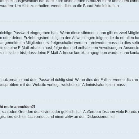
g komplett ausgeschaltet hat, damit sich keine neuen Benutzer mehr anmelden könn
 wurden. Um Hilfe zu erhalten, wende dich an die Board-Administration.
 richtige Passwort eingegeben hast. Wenn diese stimmen, dann gibt es zwei Mögl
tern oder deiner Erziehungsberechtigten den Anweisungen folgen, die du erhalten ha
u angemeldeten Mitglieder erst freigeschaltet werden – entweder musst du dies selbs
. Wenn du eine E-Mail erhalten hast, folge den dort enthaltenen Anweisungen. Ansons
 dir sicher bist, dass deine E-Mail-Adresse korrekt eingegeben wurde, dann kontak
Benutzername und dein Passwort richtig sind. Wenn dies der Fall ist, wende dich a
ionsproblem mit der Website vorliegt, welches ein Administrator lösen muss.
icht mehr anmelden?!
erschieden Gründen deaktiviert oder gelöscht hat. Außerdem löschen viele Boards r
triere dich einfach erneut und nimm aktiv an den Diskussionen teil!