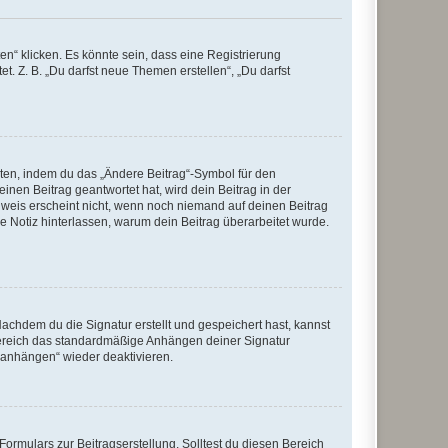
n“ klicken. Es könnte sein, dass eine Registrierung
t. Z. B. „Du darfst neue Themen erstellen“, „Du darfst
iten, indem du das „Ändere Beitrag“-Symbol für den
inen Beitrag geantwortet hat, wird dein Beitrag in der
nweis erscheint nicht, wenn noch niemand auf deinen Beitrag
ne Notiz hinterlassen, warum dein Beitrag überarbeitet wurde.
chdem du die Signatur erstellt und gespeichert hast, kannst
Bereich das standardmäßige Anhängen deiner Signatur
r anhängen“ wieder deaktivieren.
ormulars zur Beitragserstellung. Solltest du diesen Bereich