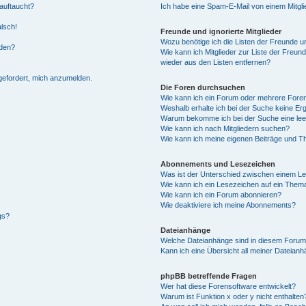
auftaucht?
Ich habe eine Spam-E-Mail von einem Mitgli
alsch!
Freunde und ignorierte Mitglieder
Wozu benötige ich die Listen der Freunde un
rden?
Wie kann ich Mitglieder zur Liste der Freund
wieder aus den Listen entfernen?
fgefordert, mich anzumelden.
Die Foren durchsuchen
Wie kann ich ein Forum oder mehrere For
Weshalb erhalte ich bei der Suche keine Er
Warum bekomme ich bei der Suche eine lee
Wie kann ich nach Mitgliedern suchen?
Wie kann ich meine eigenen Beiträge und T
Abonnements und Lesezeichen
Was ist der Unterschied zwischen einem L
Wie kann ich ein Lesezeichen auf ein Them
Wie kann ich ein Forum abonnieren?
Wie deaktiviere ich meine Abonnements?
gs?
Dateianhänge
Welche Dateianhänge sind in diesem Forum
Kann ich eine Übersicht all meiner Dateian
phpBB betreffende Fragen
Wer hat diese Forensoftware entwickelt?
Warum ist Funktion x oder y nicht enthalten