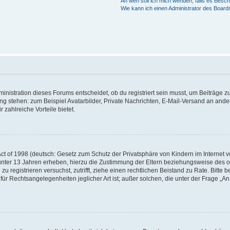
An wen soll ich mich wenden, falls es Besc
Wie kann ich einen Administrator des Board
istration dieses Forums entscheidet, ob du registriert sein musst, um Beiträge zu s
ung stehen: zum Beispiel Avatarbilder, Private Nachrichten, E-Mail-Versand an ander
 zahlreiche Vorteile bietet.
t of 1998 (deutsch: Gesetz zum Schutz der Privatsphäre von Kindern im Internet vo
unter 13 Jahren erheben, hierzu die Zustimmung der Eltern beziehungsweise des o
h zu registrieren versuchst, zutrifft, ziehe einen rechtlichen Beistand zu Rate. Bit
für Rechtsangelegenheiten jeglicher Art ist; außer solchen, die unter der Frage „
.