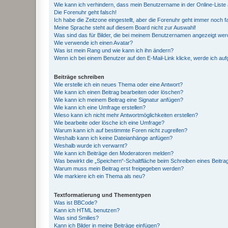
Wie kann ich verhindern, dass mein Benutzername in der Online-Liste 
Die Forenuhr geht falsch!
Ich habe die Zeitzone eingestellt, aber die Forenuhr geht immer noch f
Meine Sprache steht auf diesem Board nicht zur Auswahl!
Was sind das für Bilder, die bei meinem Benutzernamen angezeigt we
Wie verwende ich einen Avatar?
Was ist mein Rang und wie kann ich ihn ändern?
Wenn ich bei einem Benutzer auf den E-Mail-Link klicke, werde ich au
Beiträge schreiben
Wie erstelle ich ein neues Thema oder eine Antwort?
Wie kann ich einen Beitrag bearbeiten oder löschen?
Wie kann ich meinem Beitrag eine Signatur anfügen?
Wie kann ich eine Umfrage erstellen?
Wieso kann ich nicht mehr Antwortmöglichkeiten erstellen?
Wie bearbeite oder lösche ich eine Umfrage?
Warum kann ich auf bestimmte Foren nicht zugreifen?
Weshalb kann ich keine Dateianhänge anfügen?
Weshalb wurde ich verwarnt?
Wie kann ich Beiträge den Moderatoren melden?
Was bewirkt die „Speichern“-Schaltfläche beim Schreiben eines Beitra
Warum muss mein Beitrag erst freigegeben werden?
Wie markiere ich ein Thema als neu?
Textformatierung und Thementypen
Was ist BBCode?
Kann ich HTML benutzen?
Was sind Smilies?
Kann ich Bilder in meine Beiträge einfügen?