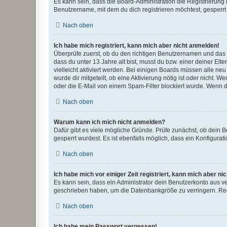
Es kann sein, dass die Board-Administration die Registrierun
Benutzername, mit dem du dich registrieren möchtest, gesperrt
Nach oben
Ich habe mich registriert, kann mich aber nicht anmelden!
Überprüfe zuerst, ob du den richtigen Benutzernamen und das
dass du unter 13 Jahre alt bist, musst du bzw. einer deiner El
vielleicht aktiviert werden. Bei einigen Boards müssen alle ne
wurde dir mitgeteilt, ob eine Aktivierung nötig ist oder nicht
oder die E-Mail von einem Spam-Filter blockiert wurde. Wenn du
Nach oben
Warum kann ich mich nicht anmelden?
Dafür gibt es viele mögliche Gründe. Prüfe zunächst, ob dein 
gesperrt wurdest. Es ist ebenfalls möglich, dass ein Konfigurat
Nach oben
Ich habe mich vor einiger Zeit registriert, kann mich aber n
Es kann sein, dass ein Administrator dein Benutzerkonto aus v
geschrieben haben, um die Datenbankgröße zu verringern. Regis
Nach oben
Ich habe mein Passwort vergessen!