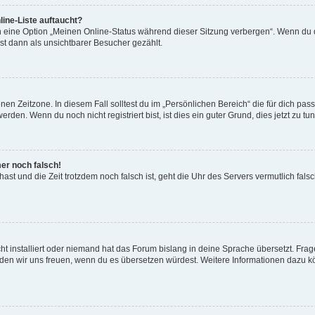
ine-Liste auftaucht?
n eine Option „Meinen Online-Status während dieser Sitzung verbergen“. Wenn du d
st dann als unsichtbarer Besucher gezählt.
en Zeitzone. In diesem Fall solltest du im „Persönlichen Bereich“ die für dich passe
den. Wenn du noch nicht registriert bist, ist dies ein guter Grund, dies jetzt zu tun
mer noch falsch!
t hast und die Zeit trotzdem noch falsch ist, geht die Uhr des Servers vermutlich fal
t installiert oder niemand hat das Forum bislang in deine Sprache übersetzt. Frag
, würden wir uns freuen, wenn du es übersetzen würdest. Weitere Informationen dazu