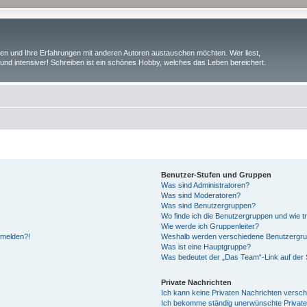
iben und Ihre Erfahrungen mit anderen Autoren austauschen möchten. Wer liest,
und intensiver! Schreiben ist ein schönes Hobby, welches das Leben bereichert.
Benutzer-Stufen und Gruppen
Was sind Administratoren?
Was sind Moderatoren?
Was sind Benutzergruppen?
Wo finde ich die Benutzergruppen und wie tr
Wie werde ich Gruppenleiter?
anmelden?!
Weshalb werden verschiedene Benutzergrupp
Was ist eine Hauptgruppe?
Was bedeutet der „Das Team“-Link auf der S
Private Nachrichten
Ich kann keine Privaten Nachrichten versch
Ich bekomme ständig unerwünschte Private