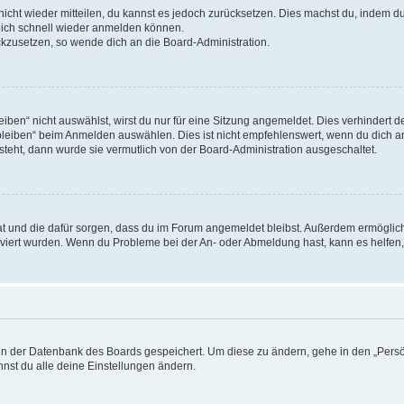
 nicht wieder mitteilen, du kannst es jedoch zurücksetzen. Dies machst du, indem 
 dich schnell wieder anmelden können.
ückzusetzen, so wende dich an die Board-Administration.
en“ nicht auswählst, wirst du nur für eine Sitzung angemeldet. Dies verhindert 
leiben“ beim Anmelden auswählen. Dies ist nicht empfehlenswert, wenn du dich an
 steht, dann wurde sie vermutlich von der Board-Administration ausgeschaltet.
 hat und die dafür sorgen, dass du im Forum angemeldet bleibst. Außerdem ermögli
tiviert wurden. Wenn du Probleme bei der An- oder Abmeldung hast, kann es helfen
n in der Datenbank des Boards gespeichert. Um diese zu ändern, gehe in den „Persö
nst du alle deine Einstellungen ändern.