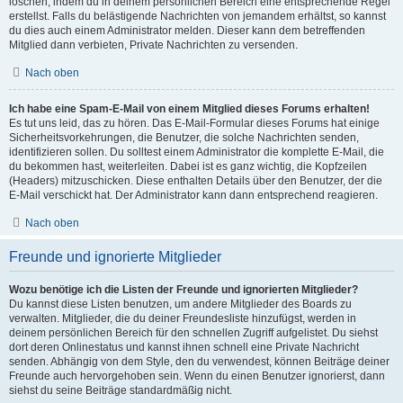
löschen, indem du in deinem persönlichen Bereich eine entsprechende Regel
erstellst. Falls du belästigende Nachrichten von jemandem erhältst, so kannst
du dies auch einem Administrator melden. Dieser kann dem betreffenden
Mitglied dann verbieten, Private Nachrichten zu versenden.
Nach oben
Ich habe eine Spam-E-Mail von einem Mitglied dieses Forums erhalten!
Es tut uns leid, das zu hören. Das E-Mail-Formular dieses Forums hat einige
Sicherheitsvorkehrungen, die Benutzer, die solche Nachrichten senden,
identifizieren sollen. Du solltest einem Administrator die komplette E-Mail, die
du bekommen hast, weiterleiten. Dabei ist es ganz wichtig, die Kopfzeilen
(Headers) mitzuschicken. Diese enthalten Details über den Benutzer, der die
E-Mail verschickt hat. Der Administrator kann dann entsprechend reagieren.
Nach oben
Freunde und ignorierte Mitglieder
Wozu benötige ich die Listen der Freunde und ignorierten Mitglieder?
Du kannst diese Listen benutzen, um andere Mitglieder des Boards zu
verwalten. Mitglieder, die du deiner Freundesliste hinzufügst, werden in
deinem persönlichen Bereich für den schnellen Zugriff aufgelistet. Du siehst
dort deren Onlinestatus und kannst ihnen schnell eine Private Nachricht
senden. Abhängig von dem Style, den du verwendest, können Beiträge deiner
Freunde auch hervorgehoben sein. Wenn du einen Benutzer ignorierst, dann
siehst du seine Beiträge standardmäßig nicht.