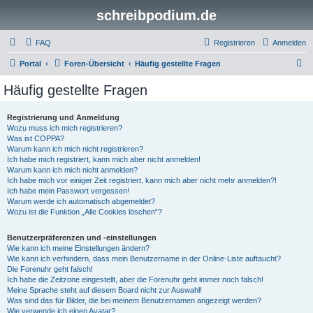
schreibpodium.de
FAQ
Registrieren
Anmelden
S
Portal
Foren-Übersicht
Häufig gestellte Fragen
u
Häufig gestellte Fragen
c
h
Registrierung und Anmeldung
Wozu muss ich mich registrieren?
e
Was ist COPPA?
Warum kann ich mich nicht registrieren?
Ich habe mich registriert, kann mich aber nicht anmelden!
Warum kann ich mich nicht anmelden?
Ich habe mich vor einiger Zeit registriert, kann mich aber nicht mehr anmelden?!
Ich habe mein Passwort vergessen!
Warum werde ich automatisch abgemeldet?
Wozu ist die Funktion „Alle Cookies löschen“?
Benutzerpräferenzen und -einstellungen
Wie kann ich meine Einstellungen ändern?
Wie kann ich verhindern, dass mein Benutzername in der Online-Liste auftaucht?
Die Forenuhr geht falsch!
Ich habe die Zeitzone eingestellt, aber die Forenuhr geht immer noch falsch!
Meine Sprache steht auf diesem Board nicht zur Auswahl!
Was sind das für Bilder, die bei meinem Benutzernamen angezeigt werden?
Wie verwende ich einen Avatar?