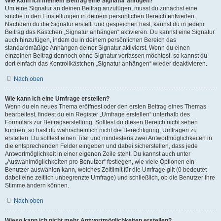
Wie kann ich meinem Beitrag eine Signatur anfügen?
Um eine Signatur an deinen Beitrag anzufügen, musst du zunächst eine
solche in den Einstellungen in deinem persönlichen Bereich entwerfen.
Nachdem du die Signatur erstellt und gespeichert hast, kannst du in jedem
Beitrag das Kästchen „Signatur anhängen“ aktivieren. Du kannst eine Signatur
auch hinzufügen, indem du in deinem persönlichen Bereich das
standardmäßige Anhängen deiner Signatur aktivierst. Wenn du einen
einzelnen Beitrag dennoch ohne Signatur verfassen möchtest, so kannst du
dort einfach das Kontrollkästchen „Signatur anhängen“ wieder deaktivieren.
Nach oben
Wie kann ich eine Umfrage erstellen?
Wenn du ein neues Thema eröffnest oder den ersten Beitrag eines Themas
bearbeitest, findest du ein Register „Umfrage erstellen“ unterhalb des
Formulars zur Beitragserstellung. Solltest du diesen Bereich nicht sehen
können, so hast du wahrscheinlich nicht die Berechtigung, Umfragen zu
erstellen. Du solltest einen Titel und mindestens zwei Antwortmöglichkeiten in
die entsprechenden Felder eingeben und dabei sicherstellen, dass jede
Antwortmöglichkeit in einer eigenen Zeile steht. Du kannst auch unter
„Auswahlmöglichkeiten pro Benutzer“ festlegen, wie viele Optionen ein
Benutzer auswählen kann, welches Zeitlimit für die Umfrage gilt (0 bedeutet
dabei eine zeitlich unbegrenzte Umfrage) und schließlich, ob die Benutzer ihre
Stimme ändern können.
Nach oben
Wieso kann ich nicht mehr Antwortmöglichkeiten erstellen?