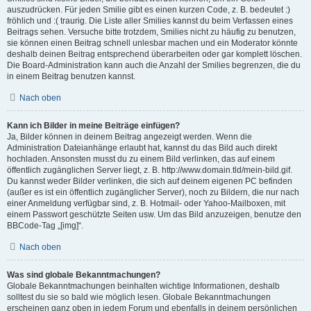
auszudrücken. Für jeden Smilie gibt es einen kurzen Code, z. B. bedeutet :)
fröhlich und :( traurig. Die Liste aller Smilies kannst du beim Verfassen eines
Beitrags sehen. Versuche bitte trotzdem, Smilies nicht zu häufig zu benutzen,
sie können einen Beitrag schnell unlesbar machen und ein Moderator könnte
deshalb deinen Beitrag entsprechend überarbeiten oder gar komplett löschen.
Die Board-Administration kann auch die Anzahl der Smilies begrenzen, die du
in einem Beitrag benutzen kannst.
Nach oben
Kann ich Bilder in meine Beiträge einfügen?
Ja, Bilder können in deinem Beitrag angezeigt werden. Wenn die
Administration Dateianhänge erlaubt hat, kannst du das Bild auch direkt
hochladen. Ansonsten musst du zu einem Bild verlinken, das auf einem
öffentlich zugänglichen Server liegt, z. B. http://www.domain.tld/mein-bild.gif.
Du kannst weder Bilder verlinken, die sich auf deinem eigenen PC befinden
(außer es ist ein öffentlich zugänglicher Server), noch zu Bildern, die nur nach
einer Anmeldung verfügbar sind, z. B. Hotmail- oder Yahoo-Mailboxen, mit
einem Passwort geschützte Seiten usw. Um das Bild anzuzeigen, benutze den
BBCode-Tag „[img]“.
Nach oben
Was sind globale Bekanntmachungen?
Globale Bekanntmachungen beinhalten wichtige Informationen, deshalb
solltest du sie so bald wie möglich lesen. Globale Bekanntmachungen
erscheinen ganz oben in jedem Forum und ebenfalls in deinem persönlichen