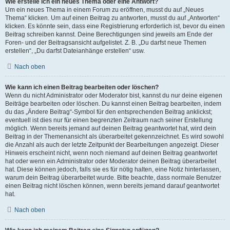
Wie erstelle ich ein neues Thema oder eine Antwort?
Um ein neues Thema in einem Forum zu eröffnen, musst du auf „Neues
Thema“ klicken. Um auf einen Beitrag zu antworten, musst du auf „Antworten“
klicken. Es könnte sein, dass eine Registrierung erforderlich ist, bevor du einen
Beitrag schreiben kannst. Deine Berechtigungen sind jeweils am Ende der
Foren- und der Beitragsansicht aufgelistet. Z. B. „Du darfst neue Themen
erstellen“, „Du darfst Dateianhänge erstellen“ usw.
Nach oben
Wie kann ich einen Beitrag bearbeiten oder löschen?
Wenn du nicht Administrator oder Moderator bist, kannst du nur deine eigenen
Beiträge bearbeiten oder löschen. Du kannst einen Beitrag bearbeiten, indem
du das „Ändere Beitrag“-Symbol für den entsprechenden Beitrag anklickst;
eventuell ist dies nur für einen begrenzten Zeitraum nach seiner Erstellung
möglich. Wenn bereits jemand auf deinen Beitrag geantwortet hat, wird dein
Beitrag in der Themenansicht als überarbeitet gekennzeichnet. Es wird sowohl
die Anzahl als auch der letzte Zeitpunkt der Bearbeitungen angezeigt. Dieser
Hinweis erscheint nicht, wenn noch niemand auf deinen Beitrag geantwortet
hat oder wenn ein Administrator oder Moderator deinen Beitrag überarbeitet
hat. Diese können jedoch, falls sie es für nötig halten, eine Notiz hinterlassen,
warum dein Beitrag überarbeitet wurde. Bitte beachte, dass normale Benutzer
einen Beitrag nicht löschen können, wenn bereits jemand darauf geantwortet
hat.
Nach oben