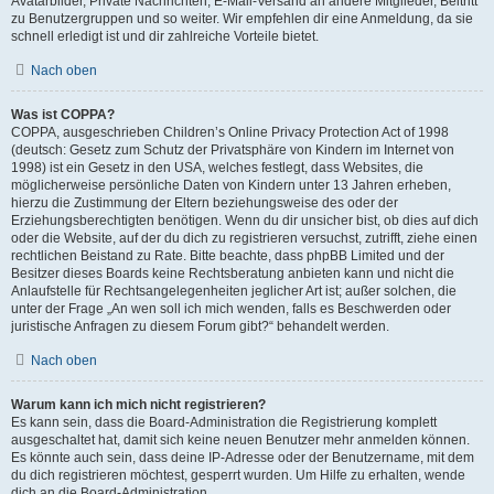
Avatarbilder, Private Nachrichten, E-Mail-Versand an andere Mitglieder, Beitritt
zu Benutzergruppen und so weiter. Wir empfehlen dir eine Anmeldung, da sie
schnell erledigt ist und dir zahlreiche Vorteile bietet.
Nach oben
Was ist COPPA?
COPPA, ausgeschrieben Children’s Online Privacy Protection Act of 1998
(deutsch: Gesetz zum Schutz der Privatsphäre von Kindern im Internet von
1998) ist ein Gesetz in den USA, welches festlegt, dass Websites, die
möglicherweise persönliche Daten von Kindern unter 13 Jahren erheben,
hierzu die Zustimmung der Eltern beziehungsweise des oder der
Erziehungsberechtigten benötigen. Wenn du dir unsicher bist, ob dies auf dich
oder die Website, auf der du dich zu registrieren versuchst, zutrifft, ziehe einen
rechtlichen Beistand zu Rate. Bitte beachte, dass phpBB Limited und der
Besitzer dieses Boards keine Rechtsberatung anbieten kann und nicht die
Anlaufstelle für Rechtsangelegenheiten jeglicher Art ist; außer solchen, die
unter der Frage „An wen soll ich mich wenden, falls es Beschwerden oder
juristische Anfragen zu diesem Forum gibt?“ behandelt werden.
Nach oben
Warum kann ich mich nicht registrieren?
Es kann sein, dass die Board-Administration die Registrierung komplett
ausgeschaltet hat, damit sich keine neuen Benutzer mehr anmelden können.
Es könnte auch sein, dass deine IP-Adresse oder der Benutzername, mit dem
du dich registrieren möchtest, gesperrt wurden. Um Hilfe zu erhalten, wende
dich an die Board-Administration.