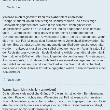
Nach oben
Ich habe mich registriert, kann mich aber nicht anmelden!
Überprüfe zuerst, ob du den richtigen Benutzernamen und das richtige
Passwort eingegeben hast. Wenn diese stimmen, dann gibt es zwei
Möglichkeiten. Wenn
COPPA
aktiviert ist und du angegeben hast, dass du
unter 13 Jahre alt bist, musst du bzw. einer deiner Eltern oder deiner
Erziehungsberechtigten den Anweisungen folgen, die du erhalten hast. Wenn
dies nicht der Fall ist, muss dein Benutzerkonto vielleicht aktiviert werden. Bei
einigen Boards müssen alle neu angemeldeten Mitglieder erst freigeschaltet
werden – entweder musst du dies selbst erledigen oder ein Administrator. Bei
der Registrierung wurde dir mitgeteilt, ob eine Aktivierung nötig ist oder nicht.
Wenn du eine E-Mail erhalten hast, folge den dort enthaltenen Anweisungen.
Ansonsten prüfe, ob du deine E-Mail-Adresse korrekt eingegeben hast oder
die E-Mail von einem Spam-Filter blockiert wurde. Wenn du dir sicher bist,
dass deine E-Mail-Adresse korrekt eingegeben wurde, dann kontaktiere einen
Administrator.
Nach oben
Warum kann ich mich nicht anmelden?
Dafür gibt es viele mögliche Gründe. Prüfe zunächst, ob dein Benutzername
und dein Passwort richtig sind. Wenn dies der Fall ist, wende dich an einen
Board-Administrator, um sicherzugehen, dass du nicht gesperrt wurdest. Es ist
ebenfalls möglich, dass ein Konfigurationsproblem mit der Website vorliegt,
welches ein Administrator lösen muss.