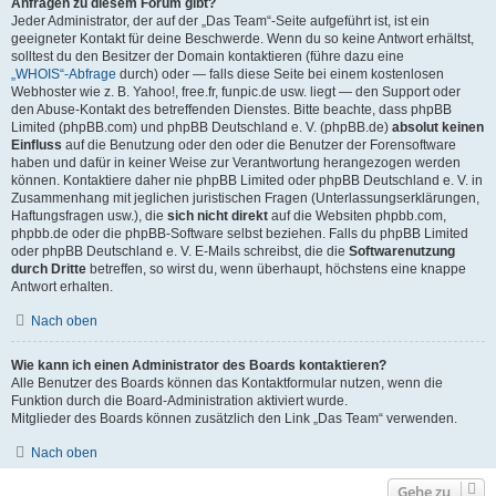
Anfragen zu diesem Forum gibt?
Jeder Administrator, der auf der „Das Team“-Seite aufgeführt ist, ist ein
geeigneter Kontakt für deine Beschwerde. Wenn du so keine Antwort erhältst,
solltest du den Besitzer der Domain kontaktieren (führe dazu eine
„WHOIS“-Abfrage
durch) oder — falls diese Seite bei einem kostenlosen
Webhoster wie z. B. Yahoo!, free.fr, funpic.de usw. liegt — den Support oder
den Abuse-Kontakt des betreffenden Dienstes. Bitte beachte, dass phpBB
Limited (phpBB.com) und phpBB Deutschland e. V. (phpBB.de)
absolut keinen
Einfluss
auf die Benutzung oder den oder die Benutzer der Forensoftware
haben und dafür in keiner Weise zur Verantwortung herangezogen werden
können. Kontaktiere daher nie phpBB Limited oder phpBB Deutschland e. V. in
Zusammenhang mit jeglichen juristischen Fragen (Unterlassungserklärungen,
Haftungsfragen usw.), die
sich nicht direkt
auf die Websiten phpbb.com,
phpbb.de oder die phpBB-Software selbst beziehen. Falls du phpBB Limited
oder phpBB Deutschland e. V. E-Mails schreibst, die die
Softwarenutzung
durch Dritte
betreffen, so wirst du, wenn überhaupt, höchstens eine knappe
Antwort erhalten.
Nach oben
Wie kann ich einen Administrator des Boards kontaktieren?
Alle Benutzer des Boards können das Kontaktformular nutzen, wenn die
Funktion durch die Board-Administration aktiviert wurde.
Mitglieder des Boards können zusätzlich den Link „Das Team“ verwenden.
Nach oben
Gehe zu