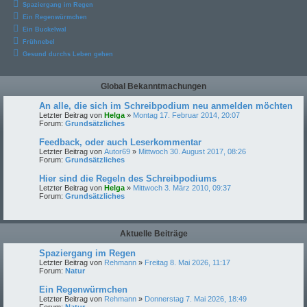
Spaziergang im Regen
Ein Regenwürmchen
Ein Buckelwal
Frühnebel
Gesund durchs Leben gehen
Global Bekanntmachungen
An alle, die sich im Schreibpodium neu anmelden möchten
Letzter Beitrag von
Helga
»
Montag 17. Februar 2014, 20:07
Forum:
Grundsätzliches
Feedback, oder auch Leserkommentar
Letzter Beitrag von
Autor69
»
Mittwoch 30. August 2017, 08:26
Forum:
Grundsätzliches
Hier sind die Regeln des Schreibpodiums
Letzter Beitrag von
Helga
»
Mittwoch 3. März 2010, 09:37
Forum:
Grundsätzliches
Aktuelle Beiträge
Spaziergang im Regen
Letzter Beitrag von
Rehmann
»
Freitag 8. Mai 2026, 11:17
Forum:
Natur
Ein Regenwürmchen
Letzter Beitrag von
Rehmann
»
Donnerstag 7. Mai 2026, 18:49