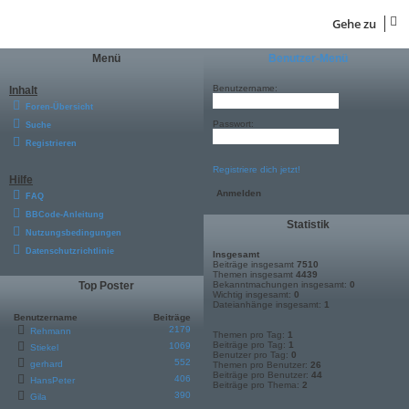
Gehe zu
Menü
Benutzer-Menü
Benutzername:
Inhalt
Foren-Übersicht
Passwort:
Suche
Registrieren
Registriere dich jetzt!
Hilfe
FAQ
BBCode-Anleitung
Statistik
Nutzungsbedingungen
Datenschutzrichtlinie
Insgesamt
Beiträge insgesamt
7510
Themen insgesamt
4439
Top Poster
Bekanntmachungen insgesamt:
0
Wichtig insgesamt:
0
Dateianhänge insgesamt:
1
Benutzername
Beiträge
2179
Rehmann
Themen pro Tag:
1
Beiträge pro Tag:
1
1069
Stiekel
Benutzer pro Tag:
0
552
gerhard
Themen pro Benutzer:
26
Beiträge pro Benutzer:
44
406
HansPeter
Beiträge pro Thema:
2
390
Gila