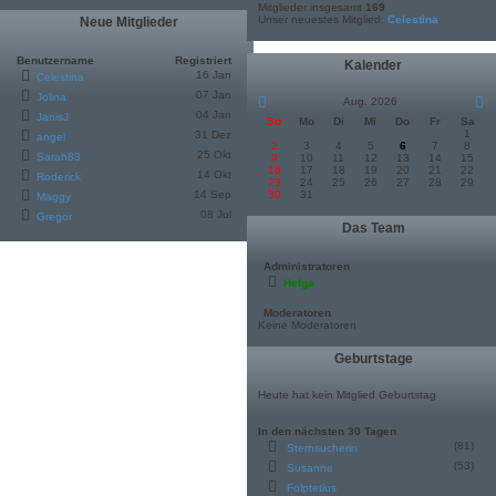
Mitglieder insgesamt
169
Unser neuestes Mitglied:
Celestina
Neue Mitglieder
Benutzername
Registriert
Kalender
16 Jan
Celestina
07 Jan
Jolina
Aug. 2026
04 Jan
JanisJ
So
Mo
Di
Mi
Do
Fr
Sa
1
31 Dez
angel
2
3
4
5
6
7
8
25 Okt
Sarah83
9
10
11
12
13
14
15
16
17
18
19
20
21
22
14 Okt
Roderick
23
24
25
26
27
28
29
14 Sep
30
31
Maggy
08 Jul
Gregor
Das Team
Administratoren
Helga
Moderatoren
Keine Moderatoren
Geburtstage
Heute hat kein Mitglied Geburtstag
In den nächsten 30 Tagen
(81)
Sternsucherin
(53)
Susanne
Folptetius