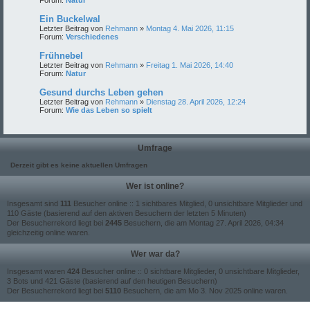
Forum:
Natur
Ein Buckelwal
Letzter Beitrag von
Rehmann
»
Montag 4. Mai 2026, 11:15
Forum:
Verschiedenes
Frühnebel
Letzter Beitrag von
Rehmann
»
Freitag 1. Mai 2026, 14:40
Forum:
Natur
Gesund durchs Leben gehen
Letzter Beitrag von
Rehmann
»
Dienstag 28. April 2026, 12:24
Forum:
Wie das Leben so spielt
Umfrage
Derzeit gibt es keine aktuellen Umfragen
Wer ist online?
Insgesamt sind
111
Besucher online :: 1 sichtbares Mitglied, 0 unsichtbare Mitglieder und
110 Gäste (basierend auf den aktiven Besuchern der letzten 5 Minuten)
Der Besucherrekord liegt bei
2445
Besuchern, die am Montag 27. April 2026, 04:34
gleichzeitig online waren.
Wer war da?
Insgesamt waren
424
Besucher online :: 0 sichtbare Mitglieder, 0 unsichtbare Mitglieder,
3 Bots und 421 Gäste (basierend auf den heutigen Besuchern)
Der Besucherrekord liegt bei
5110
Besuchern, die am Mo 3. Nov 2025 online waren.