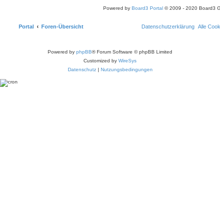
Powered by
Board3 Portal
© 2009 - 2020 Board3 
Portal
Foren-Übersicht
Datenschutzerklärung
Alle Coo
Powered by
phpBB
® Forum Software © phpBB Limited
Customized by
WireSys
Datenschutz
|
Nutzungsbedingungen