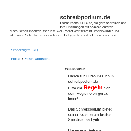
schreibpodium.de
Literaturecke für Leute, die gern schreiben und
Ihre Erfahrungen mit anderen Autoren
austauschen möchten. Wer liest, weiß mehr! Wer schreibt, lebt bewußter und
intensiver! Schreiben ist ein schönes Hobby, welches das Leben bereichert.
Schnellzugriff
FAQ
Portal
Foren-Übersicht
WILLKOMMEN
Danke für Euren Besuch in
schreibpodium.de
Regeln
Bitte die
vor
dem Registrieren genau
lesen!
Das Schreibpodium bietet
seinen Gästen ein breites
Spektrum an Lyrik.
Um eigene Beiträge