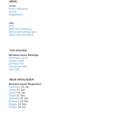
MENÜ
Inhalt
Foren-Übersicht
Suche
Registrieren
Hilfe
FAQ
BBCode-Anleitung
Nutzungsbedingungen
Datenschutzrichtlinie
TOP POSTER
Benutzername
Beiträge
Rehmann
2179
Stiekel
1069
gerhard
552
HansPeter
406
Gila
390
NEUE MITGLIEDER
Benutzername
Registriert
Celestina
16 Jan
Jolina
07 Jan
JanisJ
04 Jan
angel
31 Dez
Sarah83
25 Okt
Roderick
14 Okt
Maggy
14 Sep
Gregor
08 Jul