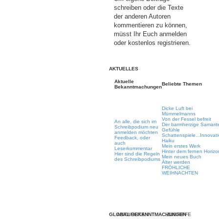
schreiben oder die Texte
der anderen Autoren
kommentieren zu können,
müsst Ihr Euch anmelden
oder kostenlos registrieren.
AKTUELLES
Aktuelle
Beliebte Themen
Bekanntmachungen
Dicke Luft bei
Mümmelmanns
Von der Fessel befreit
An alle, die sich im
Der barmherzige Samarit
Schreibpodium neu
Gefühle
anmelden möchten
Schattenspiele...Innovati
Feedback, oder
Haiku
auch
Mein erstes Werk
Leserkommentar
Hinter dem fernen Horizo
Hier sind die Regeln
Mein neues Buch
des Schreibpodiums
Älter werden
FRÖHLICHE
WEIHNACHTEN
GLOBAL BEKANNTMACHUNGEN
ANTWORTEN
ZUGRIFFE