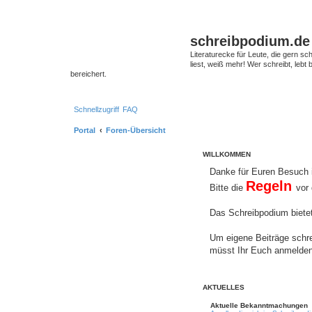
schreibpodium.de
Literaturecke für Leute, die gern 
liest, weiß mehr! Wer schreibt, leb
bereichert.
Schnellzugriff
FAQ
Portal
Foren-Übersicht
WILLKOMMEN
Danke für Euren Besuch 
Regeln
Bitte die
vor
Das Schreibpodium bietet
Um eigene Beiträge schr
müsst Ihr Euch anmelden 
AKTUELLES
Aktuelle Bekanntmachungen