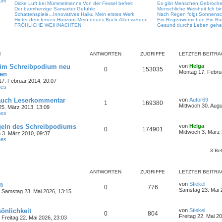
ium
Dicke Luft bei Mümmelmanns
Von der Fessel befreit
Es gibt Menschen
Gebrochen
Der barmherzige Samariter
Gefühle
Menschliche Weisheit
Ich bi
Schattenspiele...Innovatives Haiku
Mein erstes Werk
Nach Regen folgt Sonnensc
Hinter dem fernen Horizont
Mein neues Buch
Älter werden
Ein Regenwürmchen
Ein Bu
FRÖHLICHE WEIHNACHTEN
Gesund durchs Leben geh
N
ANTWORTEN
ZUGRIFFE
LETZTER BEITRA
h im Schreibpodium neu
von
Helga
0
153035
N
Montag 17. Febru
en
e
7. Februar 2014, 20:07
u
hes
e
s
auch Leserkommentar
von
Autor69
t
1
169380
N
Mittwoch 30. Augu
e
5. März 2013, 13:09
e
r
hes
u
B
e
e
egeln des Schreibpodiums
von
Helga
s
0
174901
i
N
Mittwoch 3. März 
 3. März 2010, 09:37
t
t
e
hes
e
r
u
r
a
e
3 Be
B
g
s
e
t
i
e
t
ANTWORTEN
ZUGRIFFE
LETZTER BEITRA
r
r
B
a
n
von
Stiekel
e
0
776
g
N
Samstag 23. Mai 
i
 Samstag 23. Mai 2026, 13:15
e
t
u
r
e
a
önlichkeit
von
Stiekel
s
0
804
g
N
Freitag 22. Mai 2
 Freitag 22. Mai 2026, 23:03
t
e