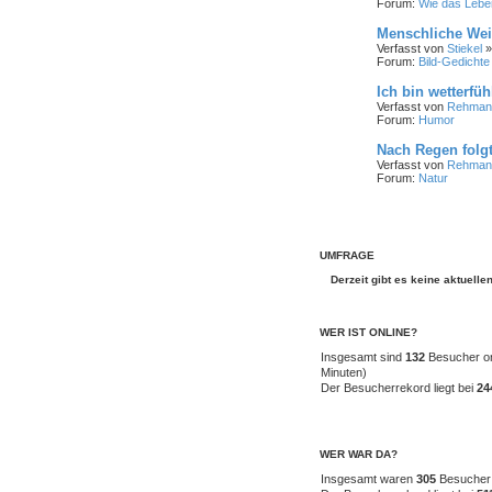
Forum:
Wie das Leben
Menschliche Wei
Verfasst von
Stiekel
»
Forum:
Bild-Gedichte
Ich bin wetterfüh
Verfasst von
Rehman
Forum:
Humor
Nach Regen folg
Verfasst von
Rehman
Forum:
Natur
UMFRAGE
Derzeit gibt es keine aktuell
WER IST ONLINE?
Insgesamt sind
132
Besucher onl
Minuten)
Der Besucherrekord liegt bei
24
WER WAR DA?
Insgesamt waren
305
Besucher o