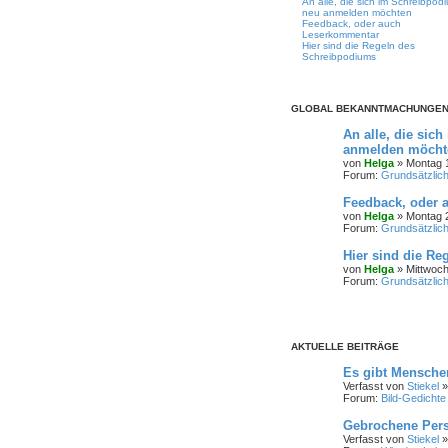
An alle, die sich im Schreibpod
neu anmelden möchten
Feedback, oder auch
Leserkommentar
Hier sind die Regeln des
Schreibpodiums
GLOBAL BEKANNTMACHUNGE
An alle, die sic
anmelden möcht
von
Helga
» Montag 1
Forum:
Grundsätzlic
Feedback, oder 
von
Helga
» Montag 2
Forum:
Grundsätzlic
Hier sind die R
von
Helga
» Mittwoch
Forum:
Grundsätzlic
AKTUELLE BEITRÄGE
Es gibt Mensche
Verfasst von
Stiekel
»
Forum:
Bild-Gedichte
Gebrochene Pers
Verfasst von
Stiekel
»