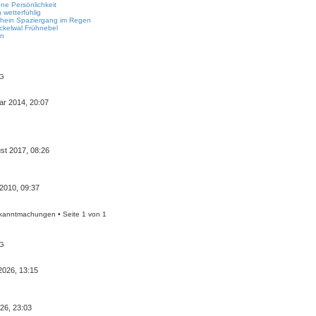
e Persönlichkeit
n wetterfühlig
hein
Spaziergang im Regen
ckelwal
Frühnebel
en
G
ar 2014, 20:07
st 2017, 08:26
2010, 09:37
kanntmachungen • Seite
1
von
1
G
2026, 13:15
026, 23:03