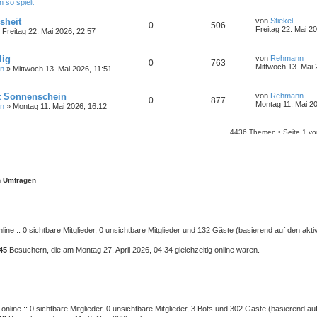
 so spielt
e
u
r
e
B
sheit
von
Stiekel
s
0
506
N
e
Freitag 22. Mai 2
 Freitag 22. Mai 2026, 22:57
t
e
i
e
u
t
r
e
r
B
lig
von
Rehmann
s
0
763
a
N
e
Mittwoch 13. Mai 
n
» Mittwoch 13. Mai 2026, 11:51
t
g
e
i
e
u
t
r
e
r
B
t Sonnenschein
von
Rehmann
s
0
877
a
N
e
Montag 11. Mai 20
n
» Montag 11. Mai 2026, 16:12
t
g
e
i
e
u
t
r
e
r
4436 Themen • Seite
1
v
B
s
a
e
t
g
i
e
t
r
r
B
a
e
en Umfragen
g
i
t
r
a
g
ine :: 0 sichtbare Mitglieder, 0 unsichtbare Mitglieder und 132 Gäste (basierend auf den akt
45
Besuchern, die am Montag 27. April 2026, 04:34 gleichzeitig online waren.
nline :: 0 sichtbare Mitglieder, 0 unsichtbare Mitglieder, 3 Bots und 302 Gäste (basierend a