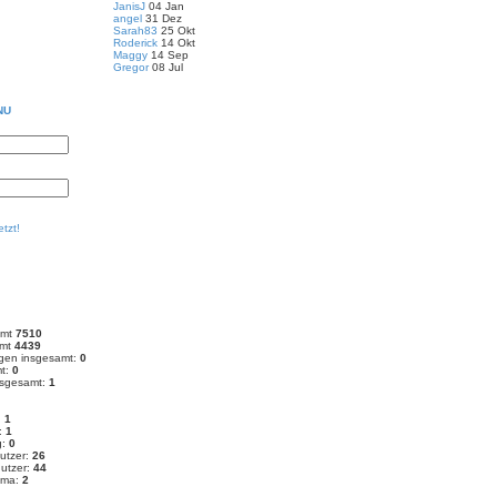
JanisJ
04 Jan
angel
31 Dez
Sarah83
25 Okt
Roderick
14 Okt
Maggy
14 Sep
Gregor
08 Jul
NÜ
etzt!
amt
7510
amt
4439
en insgesamt:
0
mt:
0
nsgesamt:
1
:
1
g:
1
g:
0
utzer:
26
nutzer:
44
ema:
2