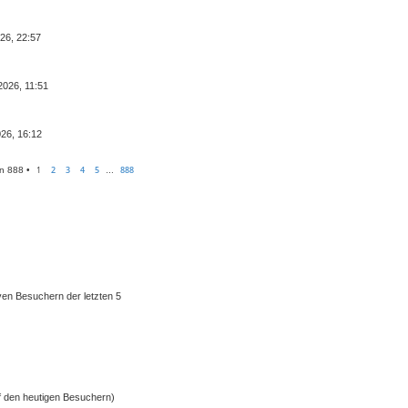
026, 22:57
2026, 11:51
26, 16:12
1
2
3
4
5
888
on
888
•
…
iven Besuchern der letzten 5
uf den heutigen Besuchern)