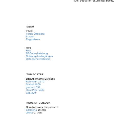
Der Besucherrekord liegt bei
51
MENÜ
Inhalt
Foren-Übersicht
Suche
Registrieren
Hilfe
FAQ
BBCode-Anleitung
Nutzungsbedingungen
Datenschutzrichtlinie
TOP POSTER
Benutzername
Beiträge
Rehmann
2179
Stiekel
1069
gerhard
552
HansPeter
406
Gila
390
NEUE MITGLIEDER
Benutzername
Registriert
Celestina
16 Jan
Jolina
07 Jan