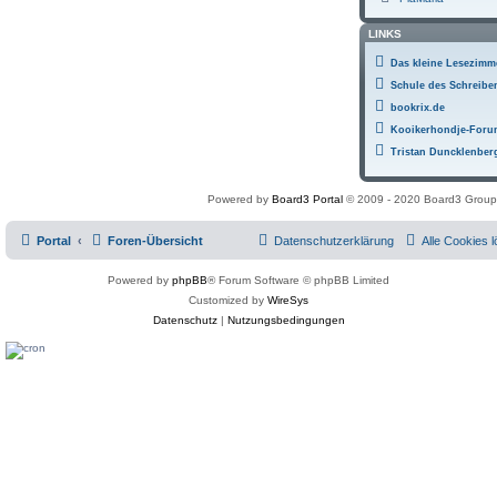
LINKS
Das kleine Lesezimm
Schule des Schreibe
bookrix.de
Kooikerhondje-Foru
Tristan Duncklenber
Powered by
Board3 Portal
© 2009 - 2020 Board3 Group
Portal
Foren-Übersicht
Datenschutzerklärung
Alle Cookies 
Powered by
phpBB
® Forum Software © phpBB Limited
Customized by
WireSys
Datenschutz
|
Nutzungsbedingungen