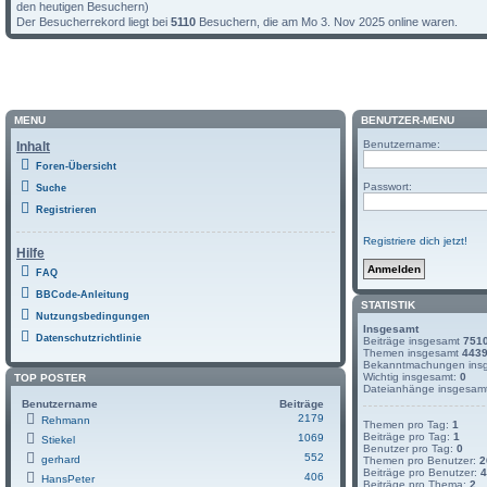
den heutigen Besuchern)
Der Besucherrekord liegt bei
5110
Besuchern, die am Mo 3. Nov 2025 online waren.
MENÜ
BENUTZER-MENÜ
Benutzername:
Inhalt
Foren-Übersicht
Passwort:
Suche
Registrieren
Registriere dich jetzt!
Hilfe
FAQ
BBCode-Anleitung
STATISTIK
Nutzungsbedingungen
Insgesamt
Datenschutzrichtlinie
Beiträge insgesamt
751
Themen insgesamt
443
Bekanntmachungen ins
Wichtig insgesamt:
0
TOP POSTER
Dateianhänge insgesam
Benutzername
Beiträge
2179
Rehmann
Themen pro Tag:
1
Beiträge pro Tag:
1
1069
Stiekel
Benutzer pro Tag:
0
552
gerhard
Themen pro Benutzer:
2
Beiträge pro Benutzer:
4
406
HansPeter
Beiträge pro Thema:
2