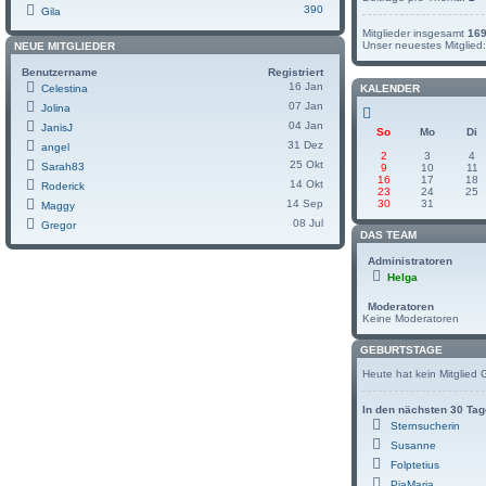
390
Gila
Mitglieder insgesamt
16
Unser neuestes Mitglied
NEUE MITGLIEDER
Benutzername
Registriert
16 Jan
Celestina
KALENDER
07 Jan
Jolina
04 Jan
JanisJ
So
Mo
Di
31 Dez
angel
2
3
4
25 Okt
Sarah83
9
10
11
16
17
18
14 Okt
Roderick
23
24
25
14 Sep
30
31
Maggy
08 Jul
Gregor
DAS TEAM
Administratoren
Helga
Moderatoren
Keine Moderatoren
GEBURTSTAGE
Heute hat kein Mitglied 
In den nächsten 30 Ta
Sternsucherin
Susanne
Folptetius
PiaMaria