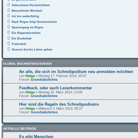
Gebrochene Persönlichkeit
Menschliche Weisheit
Ich bin wetterfühlig
Nach Regen folgt Sonnenschein
Spaziergang im Regen
Ein Regenwürmchen
Ein Buckelwal
Frühnebel
Gesund durchs Leben gehen
GLOBAL BEKANNTMACHUNGEN
An alle, die sich im Schreibpodium neu anmelden möchten
von
Helga
» Montag 17. Februar 2014, 20:07
Forum:
Grundsätzliches
Feedback, oder auch Leserkommentar
von
Helga
» Montag 25. März 2013, 13:09
Forum:
Grundsätzliches
Hier sind die Regeln des Schreibpodiums
von
Helga
» Mittwoch 3. März 2010, 09:37
Forum:
Grundsätzliches
AKTUELLE BEITRÄGE
Es gibt Menschen