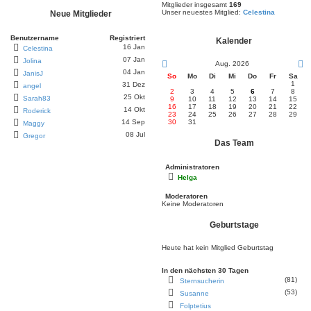
Mitglieder insgesamt
169
Unser neuestes Mitglied:
Celestina
Neue Mitglieder
Benutzername
Registriert
Kalender
16 Jan
Celestina
07 Jan
Jolina
Aug. 2026
04 Jan
JanisJ
So
Mo
Di
Mi
Do
Fr
Sa
1
31 Dez
angel
2
3
4
5
6
7
8
25 Okt
Sarah83
9
10
11
12
13
14
15
16
17
18
19
20
21
22
14 Okt
Roderick
23
24
25
26
27
28
29
14 Sep
30
31
Maggy
08 Jul
Gregor
Das Team
Administratoren
Helga
Moderatoren
Keine Moderatoren
Geburtstage
Heute hat kein Mitglied Geburtstag
In den nächsten 30 Tagen
(81)
Sternsucherin
(53)
Susanne
Folptetius