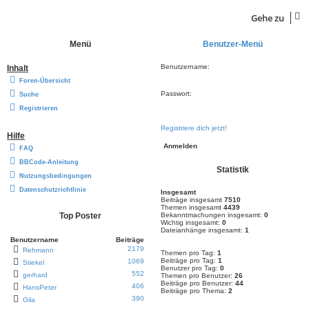
Gehe zu
Menü
Benutzer-Menü
Benutzername:
Inhalt
Foren-Übersicht
Passwort:
Suche
Registrieren
Registriere dich jetzt!
Hilfe
FAQ
BBCode-Anleitung
Statistik
Nutzungsbedingungen
Datenschutzrichtlinie
Insgesamt
Beiträge insgesamt
7510
Themen insgesamt
4439
Top Poster
Bekanntmachungen insgesamt:
0
Wichtig insgesamt:
0
Dateianhänge insgesamt:
1
Benutzername
Beiträge
2179
Rehmann
Themen pro Tag:
1
Beiträge pro Tag:
1
1069
Stiekel
Benutzer pro Tag:
0
552
gerhard
Themen pro Benutzer:
26
Beiträge pro Benutzer:
44
406
HansPeter
Beiträge pro Thema:
2
390
Gila