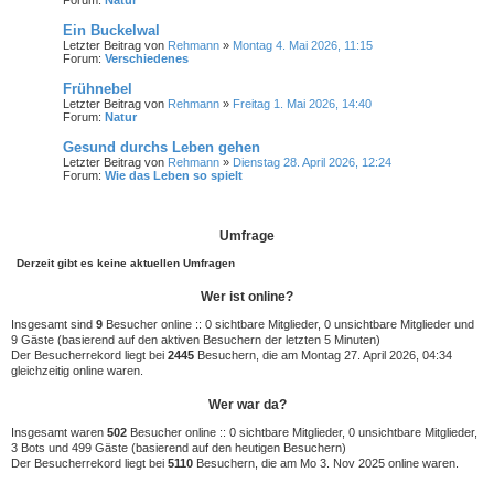
Forum:
Natur
Ein Buckelwal
Letzter Beitrag von
Rehmann
»
Montag 4. Mai 2026, 11:15
Forum:
Verschiedenes
Frühnebel
Letzter Beitrag von
Rehmann
»
Freitag 1. Mai 2026, 14:40
Forum:
Natur
Gesund durchs Leben gehen
Letzter Beitrag von
Rehmann
»
Dienstag 28. April 2026, 12:24
Forum:
Wie das Leben so spielt
Umfrage
Derzeit gibt es keine aktuellen Umfragen
Wer ist online?
Insgesamt sind
9
Besucher online :: 0 sichtbare Mitglieder, 0 unsichtbare Mitglieder und
9 Gäste (basierend auf den aktiven Besuchern der letzten 5 Minuten)
Der Besucherrekord liegt bei
2445
Besuchern, die am Montag 27. April 2026, 04:34
gleichzeitig online waren.
Wer war da?
Insgesamt waren
502
Besucher online :: 0 sichtbare Mitglieder, 0 unsichtbare Mitglieder,
3 Bots und 499 Gäste (basierend auf den heutigen Besuchern)
Der Besucherrekord liegt bei
5110
Besuchern, die am Mo 3. Nov 2025 online waren.