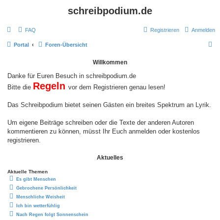
schreibpodium.de
FAQ
Registrieren
Anmelden
S
Portal
Foren-Übersicht
u
Willkommen
c
Danke für Euren Besuch in schreibpodium.de
h
Regeln
Bitte die
vor dem Registrieren genau lesen!
e
Das Schreibpodium bietet seinen Gästen ein breites Spektrum an Lyrik.
Um eigene Beiträge schreiben oder die Texte der anderen Autoren
kommentieren zu können, müsst Ihr Euch anmelden oder kostenlos
registrieren.
Aktuelles
Aktuelle Themen
Es gibt Menschen
Gebrochene Persönlichkeit
Menschliche Weisheit
Ich bin wetterfühlig
Nach Regen folgt Sonnenschein