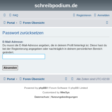
schreibpodium.de
FAQ
Registrieren
Anmelden
S
Portal
Foren-Übersicht
u
Passwort zurücksetzen
c
h
E-Mail-Adresse:
Du musst die E-Mail-Adresse angeben, die in deinem Profil hinterlegt ist. Diese hast du
e
bei der Registrierung angegeben oder nachträglich in deinem persönlichen Bereich
geändert.
Portal
Foren-Übersicht
Alle Zeiten sind
UTC+02:00
Powered by
phpBB
® Forum Software © phpBB Limited
Customized by
WireSys
Datenschutz
|
Nutzungsbedingungen