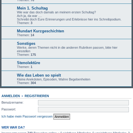
Themen:
70
Mein 1. Schultag
Wie war das doch damals an meinem ersten Schultag?
Ach ja, da war ....
Schreibt doch Eure Erinnerungen und Erlebnisse hier ins Schreibpodium.
Themen:
3
Mundart Kurzgeschichten
Themen:
14
Sonstiges
Werke, deren Themen nicht in die anderen Rubriken passen, bitte hier
einstellen
Themen:
175
Stenolektüre
Themen:
1
Wie das Leben so spielt
Kleine Anekdoten, Episoden, Wahre Begebenheiten
Themen:
304
ANMELDEN
•
REGISTRIEREN
Benutzername:
Passwort:
Ich habe mein Passwort vergessen
WER WAR DA?