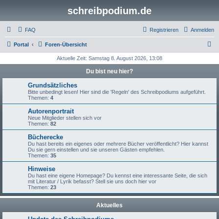
schreibpodium.de
FAQ
Registrieren
Anmelden
S
Portal
Foren-Übersicht
u
Aktuelle Zeit: Samstag 8. August 2026, 13:08
c
Du bist neu hier?
h
Grundsätzliches
e
Bitte unbedingt lesen! Hier sind die 'Regeln' des Schreibpodiums aufgeführt.
Themen:
4
Autorenportrait
Neue Mitglieder stellen sich vor
Themen:
82
Bücherecke
Du hast bereits ein eigenes oder mehrere Bücher veröffentlicht? Hier kannst
Du sie gern einstellen und sie unseren Gästen empfehlen.
Themen:
35
Hinweise
Du hast eine eigene Homepage? Du kennst eine interessante Seite, die sich
mit Literatur / Lyrik befasst? Stell sie uns doch hier vor
Themen:
23
Aktuelles