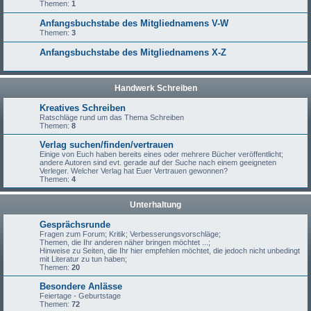
Themen:
1
Anfangsbuchstabe des Mitgliednamens V-W
Themen:
3
Anfangsbuchstabe des Mitgliednamens X-Z
Handwerk Schreiben
Kreatives Schreiben
Ratschläge rund um das Thema Schreiben
Themen:
8
Verlag suchen/finden/vertrauen
Einige von Euch haben bereits eines oder mehrere Bücher veröffentlicht;
andere Autoren sind evt. gerade auf der Suche nach einem geeigneten
Verleger. Welcher Verlag hat Euer Vertrauen gewonnen?
Themen:
4
Unterhaltung
Gesprächsrunde
Fragen zum Forum; Kritik; Verbesserungsvorschläge;
Themen, die Ihr anderen näher bringen möchtet ...;
Hinweise zu Seiten, die Ihr hier empfehlen möchtet, die jedoch nicht unbedingt
mit Literatur zu tun haben;
Themen:
20
Besondere Anlässe
Feiertage - Geburtstage
Themen:
72