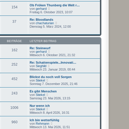
e
t
s
Ob Fröken Thunberg die Welt r…
r
154
t
N
von
gerhard
a
e
e
Freitag 6. Oktober 2023, 10:07
g
r
u
B
e
Re: Bloodlands
e
37
s
N
von
chachaturian
i
t
e
Dienstag 5. März 2024, 12:00
t
e
u
r
r
e
a
B
s
g
e
t
BEITRÄGE
LETZTER BEITRAG
i
e
t
r
Re: Steinwurf
162
r
B
N
von
gerhard
a
e
e
Mittwoch 6. Oktober 2021, 21:32
g
i
u
t
e
Re: Schattenspiele...Innovati…
252
r
s
N
von
Sieghild
a
t
e
Mittwoch 23. Januar 2019, 00:44
g
e
u
r
e
Blickst du noch voll Sorgen
452
B
s
N
von
Stiekel
e
t
e
Sonntag 7. Dezember 2025, 21:46
i
e
u
t
r
e
Es gibt Menschen
r
243
B
s
N
von
Stiekel
a
e
t
e
Samstag 23. Mai 2026, 13:15
g
i
e
u
t
r
e
Nur wenn ich
r
1006
B
s
N
von
Stiekel
a
e
t
e
Mittwoch 8. April 2026, 16:31
g
i
e
u
t
r
e
Ich bin wetterfühlig
r
960
B
s
N
von
Rehmann
a
e
t
e
Mittwoch 13. Mai 2026, 11:51
g