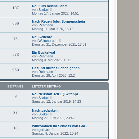
i
e
u
t
r
e
Re: Fürs neiche Jahr!
r
107
B
s
N
von
Stiekel
a
e
t
e
Montag 17. Januar 2022, 14:51
g
i
e
u
t
r
e
Nach Regen folgt Sonnenschein
r
699
B
s
N
von
Rehmann
a
e
t
e
Montag 11. Mai 2026, 16:12
g
i
e
u
t
r
e
Re: Geliebte
r
76
B
s
N
von
Weltenbruch
a
e
t
e
Dienstag 21. Dezember 2021, 17:51
g
i
e
u
t
r
e
Ein Buckelwal
r
973
B
s
N
von
Rehmann
a
e
t
e
Montag 4. Mai 2026, 11:15
g
i
e
u
t
r
e
Gesund durchs Leben gehen
r
959
B
s
N
von
Rehmann
a
e
t
e
Dienstag 28. April 2026, 12:24
g
i
e
u
t
r
e
r
B
s
BEITRÄGE
LETZTER BEITRAG
a
e
t
g
i
e
Re: Neustart Teil 1 (Twitchpr…
9
t
N
r
von
Stiekel
r
e
B
Samstag 12. Januar 2019, 14:23
a
u
e
g
e
i
Nachtgedanken
37
s
t
N
von
Stiekel
t
r
e
Montag 27. Juni 2022, 23:42
e
a
u
r
g
e
Willkommen im Schloss von Gra…
B
18
s
N
von
gerhard
e
t
e
Sonntag 9. Januar 2022, 10:24
i
e
u
t