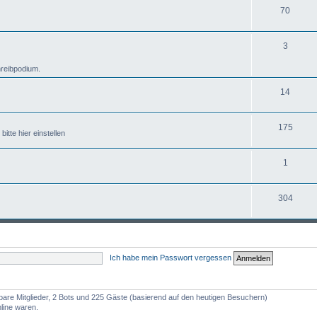
70
3
hreibpodium.
14
175
tte hier einstellen
1
304
Ich habe mein Passwort vergessen
htbare Mitglieder, 2 Bots und 225 Gäste (basierend auf den heutigen Besuchern)
line waren.