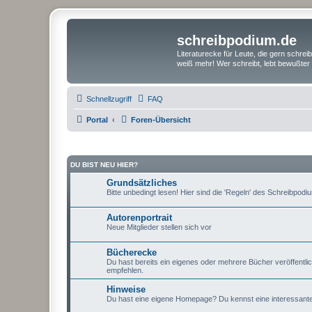
schreibpodium.de
Literaturecke für Leute, die gern schre
weiß mehr! Wer schreibt, lebt bewußter 
Schnellzugriff
FAQ
Portal
Foren-Übersicht
DU BIST NEU HIER?
Grundsätzliches
Bitte unbedingt lesen! Hier sind die 'Regeln' des Schreibpodi
Autorenportrait
Neue Mitglieder stellen sich vor
Bücherecke
Du hast bereits ein eigenes oder mehrere Bücher veröffentli
empfehlen.
Hinweise
Du hast eine eigene Homepage? Du kennst eine interessante Sei