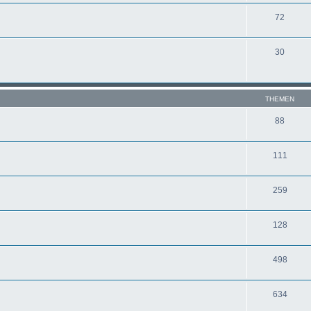
72
30
THEMEN
88
111
259
128
498
634