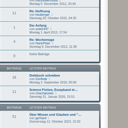
N
von
missunderstood
a
e
t
e
Montag 5. November 2012, 20:40
g
i
e
u
t
r
e
Re: Hoffnung
r
11
B
s
N
von
heuberger
a
e
t
e
Dienstag 20. Oktober 2015, 04:35
g
i
e
u
t
r
e
Der Anfang
r
1
B
s
N
von
uziel1447
a
e
t
e
Montag 1. April 2013, 17:54
g
i
e
u
t
r
e
Re: Wochentage
r
4
B
s
N
von
HansPeter
a
e
t
e
Sonntag 9. Dezember 2012, 11:38
g
i
e
u
t
r
e
Keine Beiträge
r
0
B
s
a
e
t
g
i
e
t
r
BEITRÄGE
LETZTER BEITRAG
r
B
a
e
Drehbuch schreiben
g
16
i
N
von
Gerlinde
t
e
Montag 3. September 2018, 05:09
r
u
a
e
Science Fiction, Essayband et…
g
11
s
N
von
chachaturian
t
e
Samstag 31. Januar 2026, 15:51
e
u
r
e
B
s
BEITRÄGE
LETZTER BEITRAG
e
t
i
e
Über Wissen und Glauben und "…
51
t
r
N
von
gerhard
r
B
e
Donnerstag 12. Oktober 2023, 15:20
a
e
u
g
i