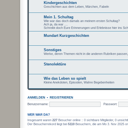
Kindergeschichten
Geschichten aus dem Leben, Märchen, Fabeln
Mein 1. Schultag
Wie war das doch damals an meinem ersten Schultag?
Ach ja, da war ....
Schreibt doch Eure Erinnerungen und Erlebnisse hier ins Sc
Mundart Kurzgeschichten
Sonstiges
Werke, deren Themen nicht in die anderen Rubriken passen, bi
Stenolektüre
Wie das Leben so spielt
Kleine Anekdoten, Episoden, Wahre Begebenheiten
ANMELDEN
•
REGISTRIEREN
Benutzername:
Passwort:
WER WAR DA?
Insgesamt waren
227
Besucher online :: 0 sichtbare Mitglieder, 0 unsic
Der Besucherrekord liegt bei
5110
Besuchern, die am Mo 3. Nov 2025 on