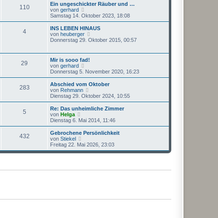
r
e
Ein ungeschickter Räuber und …
r
110
B
s
N
von
gerhard
a
e
t
e
Samstag 14. Oktober 2023, 18:08
g
i
e
u
t
r
e
INS LEBEN HINAUS
r
4
B
s
N
von
heuberger
a
e
t
e
Donnerstag 29. Oktober 2015, 00:57
g
i
e
u
t
r
e
r
B
s
Mir is sooo fad!
a
e
29
t
N
von
gerhard
g
i
e
e
Donnerstag 5. November 2020, 16:23
t
r
u
r
B
e
Abschied vom Oktober
a
e
283
s
N
von
Rehmann
g
i
t
e
Dienstag 29. Oktober 2024, 10:55
t
e
u
r
r
e
Re: Das unheimliche Zimmer
a
5
B
s
N
von
Helga
g
e
t
e
Dienstag 6. Mai 2014, 11:46
i
e
u
t
r
e
Gebrochene Persönlichkeit
r
432
B
s
N
von
Stiekel
a
e
t
e
Freitag 22. Mai 2026, 23:03
g
i
e
u
t
r
e
r
B
s
a
e
t
g
i
e
t
r
r
B
a
e
g
i
t
r
a