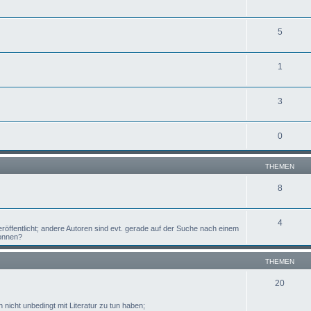
5
1
3
0
THEMEN
8
4
öffentlicht; andere Autoren sind evt. gerade auf der Suche nach einem
wonnen?
THEMEN
20
 nicht unbedingt mit Literatur zu tun haben;