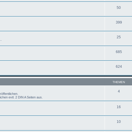
50
399
25
..
685
624
THEMEN
4
öffentlichen.
chen evtl. 2 DIN A Seiten aus.
16
10