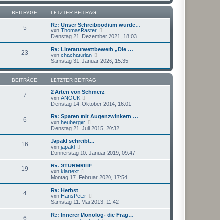
u
t
r
e
r
B
s
BEITRÄGE
LETZTER BEITRAG
a
e
t
g
i
e
Re: Unser Schreibpodium wurde…
5
t
r
N
von
ThomasRaster
r
B
e
Dienstag 21. Dezember 2021, 18:03
a
e
u
g
i
e
Re: Literaturwettbewerb „Die …
23
t
s
N
von
chachaturian
r
t
e
Samstag 31. Januar 2026, 15:35
a
e
u
g
r
e
B
s
BEITRÄGE
LETZTER BEITRAG
e
t
i
e
2 Arten von Schmerz
7
t
r
N
von
ANOUK
r
B
e
Dienstag 14. Oktober 2014, 16:01
a
e
u
g
i
e
Re: Sparen mit Augenzwinkern …
6
t
s
N
von
heuberger
r
t
e
Dienstag 21. Juli 2015, 20:32
a
e
u
g
r
e
Japakl schreibt...
16
B
s
N
von
japakl
e
t
e
Donnerstag 10. Januar 2019, 09:47
i
e
u
t
r
e
Re: STURMREIF
r
19
B
s
N
von
klartext
a
e
t
e
Montag 17. Februar 2020, 17:54
g
i
e
u
t
r
e
Re: Herbst
r
4
B
s
N
von
HansPeter
a
e
t
e
Samstag 11. Mai 2013, 11:42
g
i
e
u
t
r
e
Re: Innerer Monolog- die Frag…
r
6
B
s