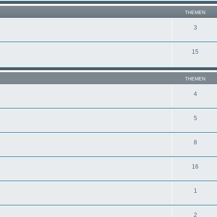
THEMEN
3
15
THEMEN
4
5
8
16
1
2