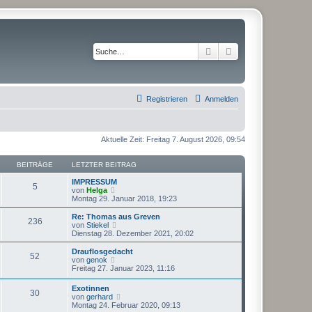
Suche
Erweiterte Suche
Registrieren
Anmelden
Aktuelle Zeit: Freitag 7. August 2026, 09:54
BEITRÄGE
LETZTER BEITRAG
IMPRESSUM
5
N
von
Helga
e
Montag 29. Januar 2018, 19:23
u
e
Re: Thomas aus Greven
236
s
N
von
Stiekel
t
e
Dienstag 28. Dezember 2021, 20:02
e
u
r
e
Drauflosgedacht
52
B
s
N
von
genok
e
t
e
Freitag 27. Januar 2023, 11:16
i
e
u
t
r
e
Exotinnen
r
B
30
s
N
von
gerhard
a
e
t
e
Montag 24. Februar 2020, 09:13
g
i
e