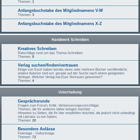
Themen:
1
Anfangsbuchstabe des Mitgliednamens V-W
Themen:
3
Anfangsbuchstabe des Mitgliednamens X-Z
Handwerk Schreiben
Kreatives Schreiben
Ratschläge rund um das Thema Schreiben
Themen:
8
Verlag suchen/finden/vertrauen
Einige von Euch haben bereits eines oder mehrere Bücher veröffentlicht;
andere Autoren sind evt. gerade auf der Suche nach einem geeigneten
Verleger. Welcher Verlag hat Euer Vertrauen gewonnen?
Themen:
4
Unterhaltung
Gesprächsrunde
Fragen zum Forum; Kritik; Verbesserungsvorschläge;
Themen, die Ihr anderen näher bringen möchtet ...;
Hinweise zu Seiten, die Ihr hier empfehlen möchtet, die jedoch nicht unbedingt
mit Literatur zu tun haben;
Themen:
20
Besondere Anlässe
Feiertage - Geburtstage
Themen:
72