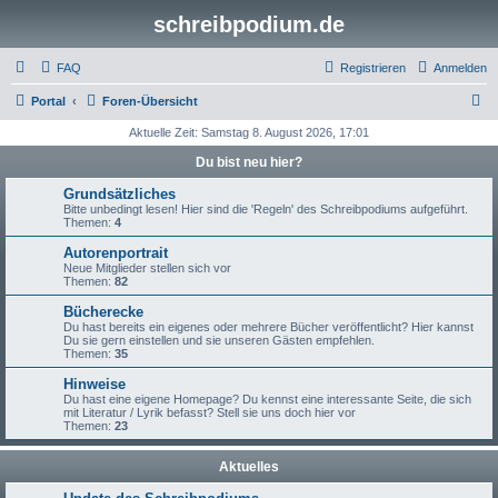
schreibpodium.de
FAQ
Registrieren
Anmelden
S
Portal
Foren-Übersicht
u
Aktuelle Zeit: Samstag 8. August 2026, 17:01
c
Du bist neu hier?
h
Grundsätzliches
e
Bitte unbedingt lesen! Hier sind die 'Regeln' des Schreibpodiums aufgeführt.
Themen:
4
Autorenportrait
Neue Mitglieder stellen sich vor
Themen:
82
Bücherecke
Du hast bereits ein eigenes oder mehrere Bücher veröffentlicht? Hier kannst
Du sie gern einstellen und sie unseren Gästen empfehlen.
Themen:
35
Hinweise
Du hast eine eigene Homepage? Du kennst eine interessante Seite, die sich
mit Literatur / Lyrik befasst? Stell sie uns doch hier vor
Themen:
23
Aktuelles