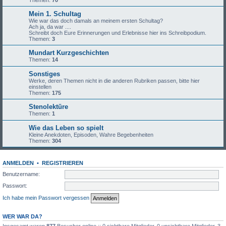
Themen:
70
Mein 1. Schultag
Wie war das doch damals an meinem ersten Schultag?
Ach ja, da war ....
Schreibt doch Eure Erinnerungen und Erlebnisse hier ins Schreibpodium.
Themen:
3
Mundart Kurzgeschichten
Themen:
14
Sonstiges
Werke, deren Themen nicht in die anderen Rubriken passen, bitte hier
einstellen
Themen:
175
Stenolektüre
Themen:
1
Wie das Leben so spielt
Kleine Anekdoten, Episoden, Wahre Begebenheiten
Themen:
304
ANMELDEN
•
REGISTRIEREN
Benutzername:
Passwort:
Ich habe mein Passwort vergessen
WER WAR DA?