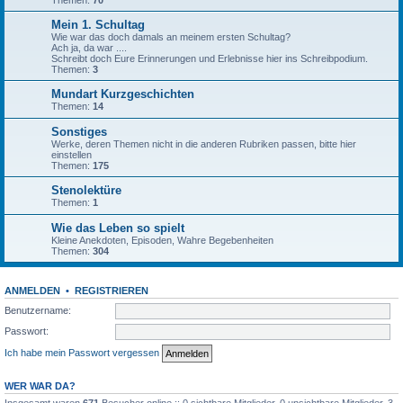
Themen:
70
Mein 1. Schultag
Wie war das doch damals an meinem ersten Schultag?
Ach ja, da war ....
Schreibt doch Eure Erinnerungen und Erlebnisse hier ins Schreibpodium.
Themen:
3
Mundart Kurzgeschichten
Themen:
14
Sonstiges
Werke, deren Themen nicht in die anderen Rubriken passen, bitte hier
einstellen
Themen:
175
Stenolektüre
Themen:
1
Wie das Leben so spielt
Kleine Anekdoten, Episoden, Wahre Begebenheiten
Themen:
304
ANMELDEN
•
REGISTRIEREN
Benutzername:
Passwort:
Ich habe mein Passwort vergessen
WER WAR DA?