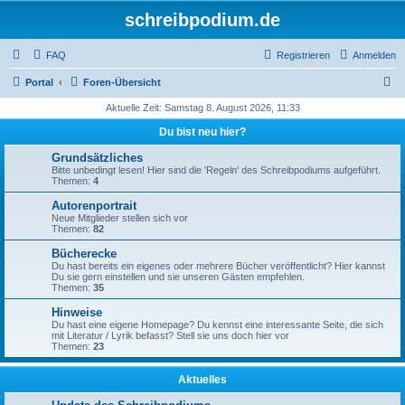
schreibpodium.de
FAQ
Registrieren
Anmelden
S
Portal
Foren-Übersicht
u
Aktuelle Zeit: Samstag 8. August 2026, 11:33
c
Du bist neu hier?
h
Grundsätzliches
e
Bitte unbedingt lesen! Hier sind die 'Regeln' des Schreibpodiums aufgeführt.
Themen:
4
Autorenportrait
Neue Mitglieder stellen sich vor
Themen:
82
Bücherecke
Du hast bereits ein eigenes oder mehrere Bücher veröffentlicht? Hier kannst
Du sie gern einstellen und sie unseren Gästen empfehlen.
Themen:
35
Hinweise
Du hast eine eigene Homepage? Du kennst eine interessante Seite, die sich
mit Literatur / Lyrik befasst? Stell sie uns doch hier vor
Themen:
23
Aktuelles