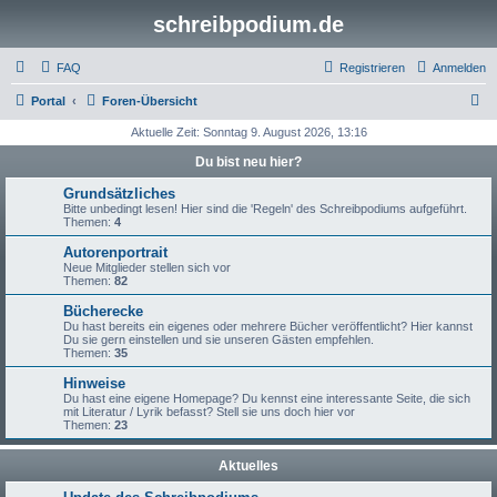
schreibpodium.de
FAQ
Registrieren
Anmelden
S
Portal
Foren-Übersicht
u
Aktuelle Zeit: Sonntag 9. August 2026, 13:16
c
Du bist neu hier?
h
Grundsätzliches
e
Bitte unbedingt lesen! Hier sind die 'Regeln' des Schreibpodiums aufgeführt.
Themen:
4
Autorenportrait
Neue Mitglieder stellen sich vor
Themen:
82
Bücherecke
Du hast bereits ein eigenes oder mehrere Bücher veröffentlicht? Hier kannst
Du sie gern einstellen und sie unseren Gästen empfehlen.
Themen:
35
Hinweise
Du hast eine eigene Homepage? Du kennst eine interessante Seite, die sich
mit Literatur / Lyrik befasst? Stell sie uns doch hier vor
Themen:
23
Aktuelles