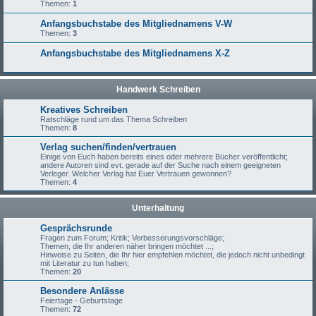
Themen:
1
Anfangsbuchstabe des Mitgliednamens V-W
Themen:
3
Anfangsbuchstabe des Mitgliednamens X-Z
Handwerk Schreiben
Kreatives Schreiben
Ratschläge rund um das Thema Schreiben
Themen:
8
Verlag suchen/finden/vertrauen
Einige von Euch haben bereits eines oder mehrere Bücher veröffentlicht;
andere Autoren sind evt. gerade auf der Suche nach einem geeigneten
Verleger. Welcher Verlag hat Euer Vertrauen gewonnen?
Themen:
4
Unterhaltung
Gesprächsrunde
Fragen zum Forum; Kritik; Verbesserungsvorschläge;
Themen, die Ihr anderen näher bringen möchtet ...;
Hinweise zu Seiten, die Ihr hier empfehlen möchtet, die jedoch nicht unbedingt
mit Literatur zu tun haben;
Themen:
20
Besondere Anlässe
Feiertage - Geburtstage
Themen:
72