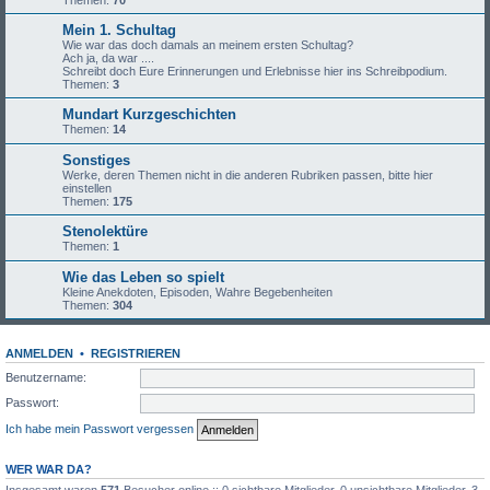
Themen:
70
Mein 1. Schultag
Wie war das doch damals an meinem ersten Schultag?
Ach ja, da war ....
Schreibt doch Eure Erinnerungen und Erlebnisse hier ins Schreibpodium.
Themen:
3
Mundart Kurzgeschichten
Themen:
14
Sonstiges
Werke, deren Themen nicht in die anderen Rubriken passen, bitte hier
einstellen
Themen:
175
Stenolektüre
Themen:
1
Wie das Leben so spielt
Kleine Anekdoten, Episoden, Wahre Begebenheiten
Themen:
304
ANMELDEN
•
REGISTRIEREN
Benutzername:
Passwort:
Ich habe mein Passwort vergessen
WER WAR DA?