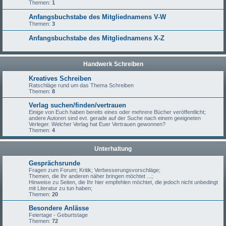
Themen:
1
Anfangsbuchstabe des Mitgliednamens V-W
Themen:
3
Anfangsbuchstabe des Mitgliednamens X-Z
Handwerk Schreiben
Kreatives Schreiben
Ratschläge rund um das Thema Schreiben
Themen:
8
Verlag suchen/finden/vertrauen
Einige von Euch haben bereits eines oder mehrere Bücher veröffentlicht;
andere Autoren sind evt. gerade auf der Suche nach einem geeigneten
Verleger. Welcher Verlag hat Euer Vertrauen gewonnen?
Themen:
4
Unterhaltung
Gesprächsrunde
Fragen zum Forum; Kritik; Verbesserungsvorschläge;
Themen, die Ihr anderen näher bringen möchtet ...;
Hinweise zu Seiten, die Ihr hier empfehlen möchtet, die jedoch nicht unbedingt
mit Literatur zu tun haben;
Themen:
20
Besondere Anlässe
Feiertage - Geburtstage
Themen:
72