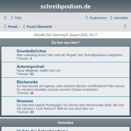
schreibpodium.de
FAQ
Registrieren
Anmelden
S
Portal
Foren-Übersicht
u
Aktuelle Zeit: Samstag 8. August 2026, 04:17
c
Du bist neu hier?
h
Grundsätzliches
e
Bitte unbedingt lesen! Hier sind die 'Regeln' des Schreibpodiums aufgeführt.
Themen:
4
Autorenportrait
Neue Mitglieder stellen sich vor
Themen:
82
Bücherecke
Du hast bereits ein eigenes oder mehrere Bücher veröffentlicht? Hier kannst
Du sie gern einstellen und sie unseren Gästen empfehlen.
Themen:
35
Hinweise
Du hast eine eigene Homepage? Du kennst eine interessante Seite, die sich
mit Literatur / Lyrik befasst? Stell sie uns doch hier vor
Themen:
23
Aktuelles