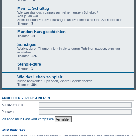
Themen:
70
Mein 1. Schultag
Wie war das doch damals an meinem ersten Schultag?
Ach ja, da war ....
Schreibt doch Eure Erinnerungen und Erlebnisse hier ins Schreibpodium.
Themen:
3
Mundart Kurzgeschichten
Themen:
14
Sonstiges
Werke, deren Themen nicht in die anderen Rubriken passen, bitte hier
einstellen
Themen:
175
Stenolektüre
Themen:
1
Wie das Leben so spielt
Kleine Anekdoten, Episoden, Wahre Begebenheiten
Themen:
304
ANMELDEN
•
REGISTRIEREN
Benutzername:
Passwort:
Ich habe mein Passwort vergessen
WER WAR DA?