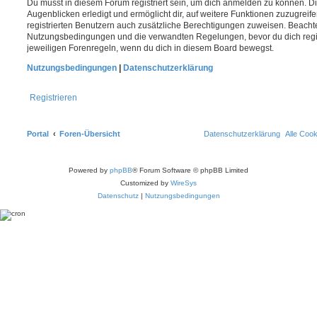
Du musst in diesem Forum registriert sein, um dich anmelden zu können. Di
Augenblicken erledigt und ermöglicht dir, auf weitere Funktionen zuzugreif
registrierten Benutzern auch zusätzliche Berechtigungen zuweisen. Beachte
Nutzungsbedingungen und die verwandten Regelungen, bevor du dich registr
jeweiligen Forenregeln, wenn du dich in diesem Board bewegst.
Nutzungsbedingungen
|
Datenschutzerklärung
Registrieren
Portal
Foren-Übersicht
Datenschutzerklärung
Alle Coo
Powered by
phpBB
® Forum Software © phpBB Limited
Customized by
WireSys
Datenschutz
|
Nutzungsbedingungen