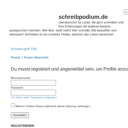
schreibpodium.de
Literaturecke für Leute, die gern schreiben und
Ihre Erfahrungen mit anderen Autoren
austauschen möchten. Wer liest, weiß mehr! Wer schreibt, lebt bewußter und
intensiver! Schreiben ist ein schönes Hobby, welches das Leben bereichert.
Schnellzugriff
FAQ
Portal
Foren-Übersicht
Du musst registriert und angemeldet sein, um Profile anz
Benutzername:
Passwort:
Ich habe mein Passwort vergessen
Meinen Online-Status während dieser Sitzung verbergen
REGISTRIEREN