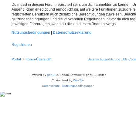
Du musst in diesem Forum registriert sein, um dich anmelden zu können. Di
Augenblicken erledigt und ermöglicht dir, auf weitere Funktionen zuzugreif
registrierten Benutzern auch zusätzliche Berechtigungen zuweisen. Beachte
Nutzungsbedingungen und die verwandten Regelungen, bevor du dich registr
jeweiligen Forenregeln, wenn du dich in diesem Board bewegst.
Nutzungsbedingungen
|
Datenschutzerklärung
Registrieren
Portal
Foren-Übersicht
Datenschutzerklärung
Alle Coo
Powered by
phpBB
® Forum Software © phpBB Limited
Customized by
WireSys
Datenschutz
|
Nutzungsbedingungen