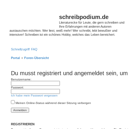
S
schreibpodium.de
Literaturecke für Leute, die gern schreiben und
Ihre Erfahrungen mit anderen Autoren
austauschen möchten. Wer liest, weiß mehr! Wer schreibt, lebt bewußter und
intensiver! Schreiben ist ein schönes Hobby, welches das Leben bereichert.
Schnellzugriff
FAQ
Portal
Foren-Übersicht
Du musst registriert und angemeldet sein, um
Benutzername:
Passwort:
Ich habe mein Passwort vergessen
Meinen Online-Status während dieser Sitzung verbergen
REGISTRIEREN