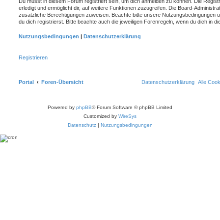
Du musst in diesem Forum registriert sein, um dich anmelden zu können. Die Registr
erledigt und ermöglicht dir, auf weitere Funktionen zuzugreifen. Die Board-Administra
zusätzliche Berechtigungen zuweisen. Beachte bitte unsere Nutzungsbedingungen 
du dich registrierst. Bitte beachte auch die jeweiligen Forenregeln, wenn du dich in
Nutzungsbedingungen
|
Datenschutzerklärung
Registrieren
Portal
Foren-Übersicht
Datenschutzerklärung
Alle Coo
Powered by
phpBB
® Forum Software © phpBB Limited
Customized by
WireSys
Datenschutz
|
Nutzungsbedingungen