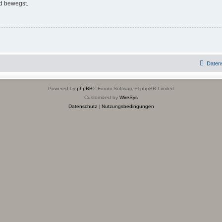
d bewegst.
Daten
Powered by
phpBB
® Forum Software © phpBB Limited
Customized by
WireSys
Datenschutz
|
Nutzungsbedingungen