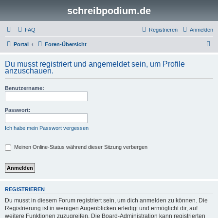
schreibpodium.de
FAQ
Registrieren
Anmelden
S
Portal
Foren-Übersicht
u
Du musst registriert und angemeldet sein, um Profile
c
anzuschauen.
h
Benutzername:
e
Passwort:
Ich habe mein Passwort vergessen
Meinen Online-Status während dieser Sitzung verbergen
REGISTRIEREN
Du musst in diesem Forum registriert sein, um dich anmelden zu können. Die
Registrierung ist in wenigen Augenblicken erledigt und ermöglicht dir, auf
weitere Funktionen zuzugreifen. Die Board-Administration kann registrierten