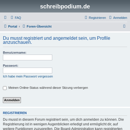
schreibpodium.de
FAQ
Registrieren
Anmelden
S
Portal
Foren-Übersicht
u
Du musst registriert und angemeldet sein, um Profile
c
anzuschauen.
h
Benutzername:
e
Passwort:
Ich habe mein Passwort vergessen
Meinen Online-Status während dieser Sitzung verbergen
REGISTRIEREN
Du musst in diesem Forum registriert sein, um dich anmelden zu können. Die
Registrierung ist in wenigen Augenblicken erledigt und ermöglicht dir, auf
weitere Funktionen zuzugreifen. Die Board-Administration kann registrierten