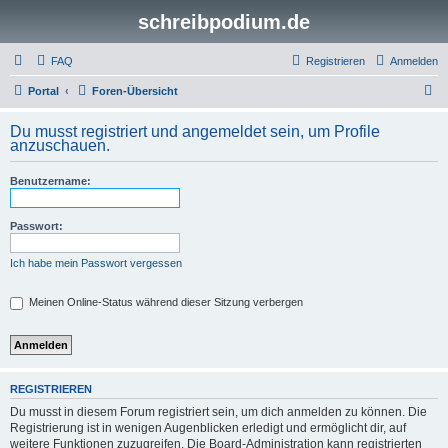
schreibpodium.de
FAQ
Registrieren
Anmelden
S
Portal
Foren-Übersicht
u
Du musst registriert und angemeldet sein, um Profile
c
anzuschauen.
h
Benutzername:
e
Passwort:
Ich habe mein Passwort vergessen
Meinen Online-Status während dieser Sitzung verbergen
REGISTRIEREN
Du musst in diesem Forum registriert sein, um dich anmelden zu können. Die
Registrierung ist in wenigen Augenblicken erledigt und ermöglicht dir, auf
weitere Funktionen zuzugreifen. Die Board-Administration kann registrierten