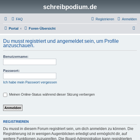
schreibpodium.de
FAQ
Registrieren
Anmelden
S
Portal
Foren-Übersicht
u
Du musst registriert und angemeldet sein, um Profile
c
anzuschauen.
h
Benutzername:
e
Passwort:
Ich habe mein Passwort vergessen
Meinen Online-Status während dieser Sitzung verbergen
REGISTRIEREN
Du musst in diesem Forum registriert sein, um dich anmelden zu können. Die
Registrierung ist in wenigen Augenblicken erledigt und ermöglicht dir, auf
weitere Funktionen zuzugreifen. Die Board-Administration kann registrierten