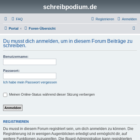
schreibpodium.de
FAQ
Registrieren
Anmelden
S
Portal
Foren-Übersicht
u
Du musst dich anmelden, um in diesem Forum Beiträge zu
c
schreiben.
h
Benutzername:
e
Passwort:
Ich habe mein Passwort vergessen
Meinen Online-Status während dieser Sitzung verbergen
REGISTRIEREN
Du musst in diesem Forum registriert sein, um dich anmelden zu können. Die
Registrierung ist in wenigen Augenblicken erledigt und ermöglicht dir, auf
weitere Funktionen zuzugreifen. Die Board-Administration kann registrierten