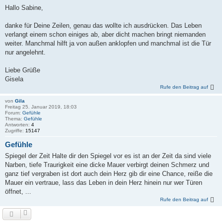
Hallo Sabine,
danke für Deine Zeilen, genau das wollte ich ausdrücken. Das Leben
verlangt einem schon einiges ab, aber dicht machen bringt niemanden
weiter. Manchmal hilft ja von außen anklopfen und manchmal ist die Tür
nur angelehnt.
Liebe Grüße
Gisela
Rufe den Beitrag auf
von
Gila
Freitag 25. Januar 2019, 18:03
Forum:
Gefühle
Thema:
Gefühle
Antworten:
4
Zugriffe:
15147
Gefühle
Spiegel der Zeit Halte dir den Spiegel vor es ist an der Zeit da sind viele
Narben, tiefe Traurigkeit eine dicke Mauer verbirgt deinen Schmerz und
ganz tief vergraben ist dort auch dein Herz gib dir eine Chance, reiße die
Mauer ein vertraue, lass das Leben in dein Herz hinein nur wer Türen
öffnet, ...
Rufe den Beitrag auf