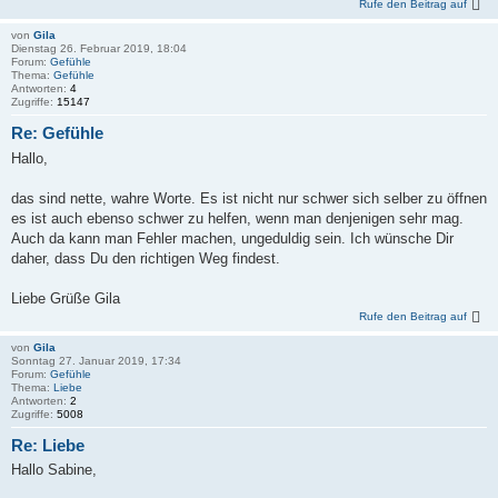
Rufe den Beitrag auf
von
Gila
Dienstag 26. Februar 2019, 18:04
Forum:
Gefühle
Thema:
Gefühle
Antworten:
4
Zugriffe:
15147
Re: Gefühle
Hallo,
das sind nette, wahre Worte. Es ist nicht nur schwer sich selber zu öffnen
es ist auch ebenso schwer zu helfen, wenn man denjenigen sehr mag.
Auch da kann man Fehler machen, ungeduldig sein. Ich wünsche Dir
daher, dass Du den richtigen Weg findest.
Liebe Grüße Gila
Rufe den Beitrag auf
von
Gila
Sonntag 27. Januar 2019, 17:34
Forum:
Gefühle
Thema:
Liebe
Antworten:
2
Zugriffe:
5008
Re: Liebe
Hallo Sabine,