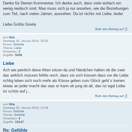
Danke für Deinen Kommentar. Ich denke auch, dass viele einfach ein
wenig neidisch sind. Man muss sich ja nur ansehen, wie die Beziehungen
zum Teil, nach vielen Jahren, aussehen. Da ist nichts mit Liebe, leider.
Liebe Grüße Gisela
Rufe den Beitrag auf
von
Gila
Samstag 26. Januar 2019, 20:02
Forum:
Gefühle
Thema:
Liebe
Antworten:
2
Zugriffe:
5008
Liebe
Ach wie peinlich diese Alten sitzen da und Händchen halten ob die zwei
das wirklich müssen fehlte noch, dass sie sich küssen dass sie die Liebe
richtig leben sich noch mehr als Küsse geben zum Glück geht´s keinen
etwas an jeder macht das was er kann ob jung ob alt, das ist egal Liebe
ist schön auf j...
Rufe den Beitrag auf
von
Gila
Samstag 26. Januar 2019, 12:09
Forum:
Gefühle
Thema:
Gefühle
Antworten:
4
Zugriffe:
15147
Re: Gefühle