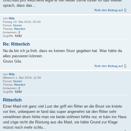
Unschuld pfiff keuchend legte er sie nieder zerrte runter ihr das Mieder
sprach, dass das...
Rufe den Beitrag auf
von
Gila
Freitag 10. Mai 2019, 20:43
Forum:
Humor
Thema:
Ritterlich
Antworten:
2
Zugriffe:
5292
Re: Ritterlich
Na da bin ich ja froh, dass es keinen Sturz gegeben hat. Was hätte da
alles passieren können.
Gruss Gila
Rufe den Beitrag auf
von
Gila
Mittwoch 1. Mai 2019, 11:58
Forum:
Humor
Thema:
Ritterlich
Antworten:
2
Zugriffe:
5292
Ritterlich
Einer Maid mit ganz viel Lust der griff ein Ritter an die Brust sie kniete
vor ihm, unbequem er fand das super angenehm tat den Ritter sehr
verwöhnen drum hörte man sie beide stöhnen fehlte nur, er käm ins Haus
und zöge nicht die Rüstung aus die Maid, sie hätte Grund zur Klage
müsst noch mehr schlu...