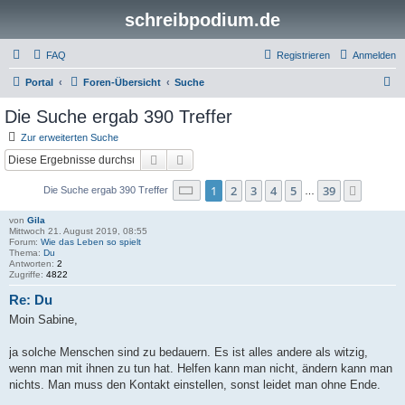
schreibpodium.de
FAQ
Registrieren
Anmelden
S
Portal
Foren-Übersicht
Suche
u
Die Suche ergab 390 Treffer
c
Zur erweiterten Suche
h
Suche
Erweiterte Suche
e
Seite
1
von
39
1
2
3
4
5
39
Nächst
Die Suche ergab 390 Treffer
…
von
Gila
Mittwoch 21. August 2019, 08:55
Forum:
Wie das Leben so spielt
Thema:
Du
Antworten:
2
Zugriffe:
4822
Re: Du
Moin Sabine,
ja solche Menschen sind zu bedauern. Es ist alles andere als witzig,
wenn man mit ihnen zu tun hat. Helfen kann man nicht, ändern kann man
nichts. Man muss den Kontakt einstellen, sonst leidet man ohne Ende.