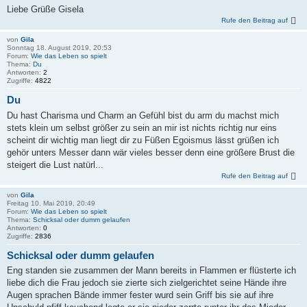
Liebe Grüße Gisela
Rufe den Beitrag auf
von
Gila
Sonntag 18. August 2019, 20:53
Forum:
Wie das Leben so spielt
Thema:
Du
Antworten:
2
Zugriffe:
4822
Du
Du hast Charisma und Charm an Gefühl bist du arm du machst mich
stets klein um selbst größer zu sein an mir ist nichts richtig nur eins
scheint dir wichtig man liegt dir zu Füßen Egoismus lässt grüßen ich
gehör unters Messer dann wär vieles besser denn eine größere Brust die
steigert die Lust natürl...
Rufe den Beitrag auf
von
Gila
Freitag 10. Mai 2019, 20:49
Forum:
Wie das Leben so spielt
Thema:
Schicksal oder dumm gelaufen
Antworten:
0
Zugriffe:
2836
Schicksal oder dumm gelaufen
Eng standen sie zusammen der Mann bereits in Flammen er flüsterte ich
liebe dich die Frau jedoch sie zierte sich zielgerichtet seine Hände ihre
Augen sprachen Bände immer fester wurd sein Griff bis sie auf ihre