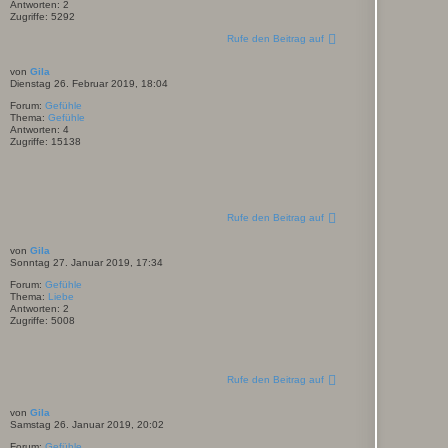
Antworten:
2
Zugriffe:
5292
Rufe den Beitrag auf
von
Gila
Dienstag 26. Februar 2019, 18:04
Forum:
Gefühle
Thema:
Gefühle
Antworten:
4
Zugriffe:
15138
Rufe den Beitrag auf
von
Gila
Sonntag 27. Januar 2019, 17:34
Forum:
Gefühle
Thema:
Liebe
Antworten:
2
Zugriffe:
5008
Rufe den Beitrag auf
von
Gila
Samstag 26. Januar 2019, 20:02
Forum:
Gefühle