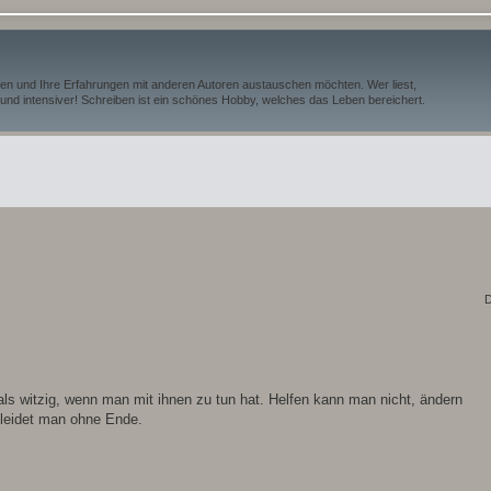
iben und Ihre Erfahrungen mit anderen Autoren austauschen möchten. Wer liest,
und intensiver! Schreiben ist ein schönes Hobby, welches das Leben bereichert.
D
als witzig, wenn man mit ihnen zu tun hat. Helfen kann man nicht, ändern
 leidet man ohne Ende.