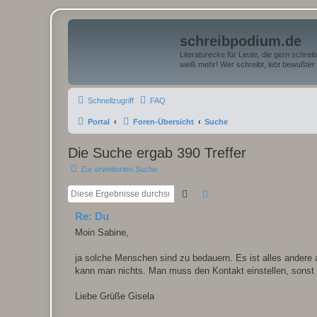
schreibpodium.de
Literaturecke für Leute, die gern schre
weiß mehr! Wer schreibt, lebt bewußter 
Schnellzugriff
FAQ
Portal
Foren-Übersicht
Suche
Die Suche ergab 390 Treffer
Zur erweiterten Suche
Suche
Erweiterte Suche
Re: Du
Moin Sabine,
ja solche Menschen sind zu bedauern. Es ist alles andere 
kann man nichts. Man muss den Kontakt einstellen, sonst
Liebe Grüße Gisela