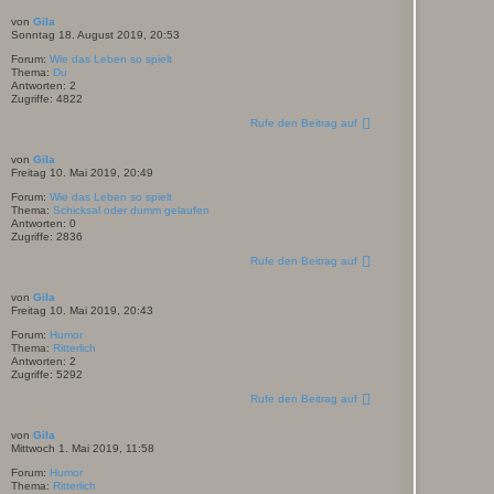
von
Gila
Sonntag 18. August 2019, 20:53
Forum:
Wie das Leben so spielt
Thema:
Du
Antworten:
2
Zugriffe:
4822
Rufe den Beitrag auf
von
Gila
Freitag 10. Mai 2019, 20:49
Forum:
Wie das Leben so spielt
Thema:
Schicksal oder dumm gelaufen
Antworten:
0
Zugriffe:
2836
Rufe den Beitrag auf
von
Gila
Freitag 10. Mai 2019, 20:43
Forum:
Humor
Thema:
Ritterlich
Antworten:
2
Zugriffe:
5292
Rufe den Beitrag auf
von
Gila
Mittwoch 1. Mai 2019, 11:58
Forum:
Humor
Thema:
Ritterlich