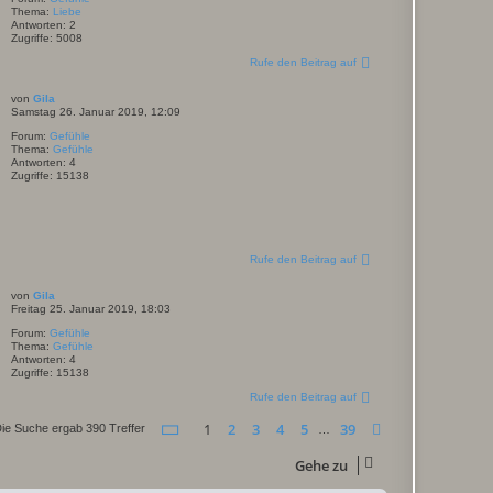
Thema:
Liebe
Antworten:
2
Zugriffe:
5008
Rufe den Beitrag auf
von
Gila
Samstag 26. Januar 2019, 12:09
Forum:
Gefühle
Thema:
Gefühle
Antworten:
4
Zugriffe:
15138
Rufe den Beitrag auf
von
Gila
Freitag 25. Januar 2019, 18:03
Forum:
Gefühle
Thema:
Gefühle
Antworten:
4
Zugriffe:
15138
Rufe den Beitrag auf
Seite
1
von
39
1
2
3
4
5
39
Nächste
ie Suche ergab 390 Treffer
…
Gehe zu