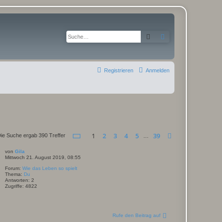
Suche
Erweiterte Suche
Registrieren
Anmelden
Seite
1
von
39
1
2
3
4
5
39
Nächste
ie Suche ergab 390 Treffer
…
von
Gila
Mittwoch 21. August 2019, 08:55
Forum:
Wie das Leben so spielt
Thema:
Du
Antworten:
2
Zugriffe:
4822
Rufe den Beitrag auf