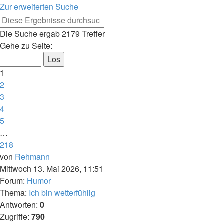
Zur erweiterten Suche
Erweiterte
Suche
Suche
Die Suche ergab 2179 Treffer
Seite
Gehe zu Seite:
1
von
1
218
2
3
4
5
…
218
Nächste
von
Rehmann
Mittwoch 13. Mai 2026, 11:51
Forum:
Humor
Thema:
Ich bin wetterfühlig
Antworten:
0
Zugriffe:
790