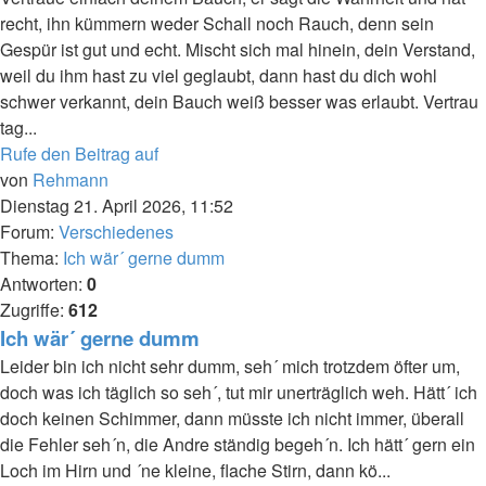
recht, ihn kümmern weder Schall noch Rauch, denn sein
Gespür ist gut und echt. Mischt sich mal hinein, dein Verstand,
weil du ihm hast zu viel geglaubt, dann hast du dich wohl
schwer verkannt, dein Bauch weiß besser was erlaubt. Vertrau
tag...
Rufe den Beitrag auf
von
Rehmann
Dienstag 21. April 2026, 11:52
Forum:
Verschiedenes
Thema:
Ich wär´ gerne dumm
Antworten:
0
Zugriffe:
612
Ich wär´ gerne dumm
Leider bin ich nicht sehr dumm, seh´ mich trotzdem öfter um,
doch was ich täglich so seh´, tut mir unerträglich weh. Hätt´ ich
doch keinen Schimmer, dann müsste ich nicht immer, überall
die Fehler seh´n, die Andre ständig begeh´n. Ich hätt´ gern ein
Loch im Hirn und ´ne kleine, flache Stirn, dann kö...