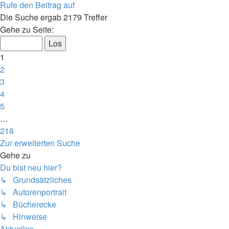
Rufe den Beitrag auf
Die Suche ergab 2179 Treffer
Seite
Gehe zu Seite:
1
von
1
218
2
3
4
5
…
218
Nächste
Zur erweiterten Suche
Gehe zu
Du bist neu hier?
↳ Grundsätzliches
↳ Autorenportrait
↳ Bücherecke
↳ Hinweise
Aktuelles