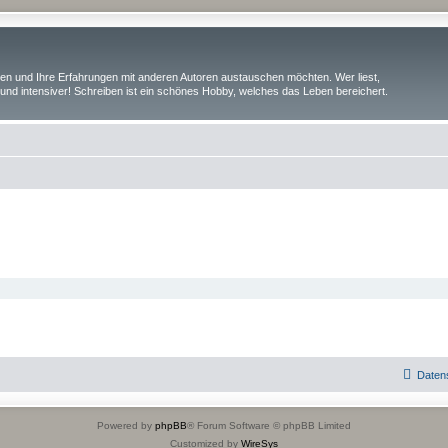
iben und Ihre Erfahrungen mit anderen Autoren austauschen möchten. Wer liest,
und intensiver! Schreiben ist ein schönes Hobby, welches das Leben bereichert.
Daten
Powered by
phpBB
® Forum Software © phpBB Limited
Customized by
WireSys