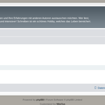
iben und Ihre Erfahrungen mit anderen Autoren austauschen möchten. Wer liest,
und intensiver! Schreiben ist ein schönes Hobby, welches das Leben bereichert.
Daten
Powered by
phpBB
® Forum Software © phpBB Limited
Customized by
WireSys