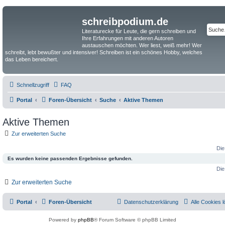
schreibpodium.de
Literaturecke für Leute, die gern schreiben und
Ihre Erfahrungen mit anderen Autoren
austauschen möchten. Wer liest, weiß mehr! Wer
schreibt, lebt bewußter und intensiver! Schreiben ist ein schönes Hobby, welches
das Leben bereichert.
Schnellzugriff
FAQ
Portal
Foren-Übersicht
Suche
Aktive Themen
Aktive Themen
Zur erweiterten Suche
Die
Es wurden keine passenden Ergebnisse gefunden.
Die
Zur erweiterten Suche
Portal
Foren-Übersicht
Datenschutzerklärung
Alle Cookies 
Powered by
phpBB
® Forum Software © phpBB Limited