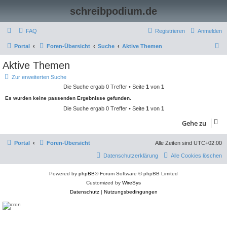
schreibpodium.de
FAQ
Registrieren
Anmelden
S
Portal
Foren-Übersicht
Suche
Aktive Themen
u
Aktive Themen
c
Zur erweiterten Suche
h
Die Suche ergab 0 Treffer • Seite
1
von
1
e
Es wurden keine passenden Ergebnisse gefunden.
Die Suche ergab 0 Treffer • Seite
1
von
1
Gehe zu
Portal
Foren-Übersicht
Alle Zeiten sind
UTC+02:00
Datenschutzerklärung
Alle Cookies löschen
Powered by
phpBB
® Forum Software © phpBB Limited
Customized by
WireSys
Datenschutz
|
Nutzungsbedingungen