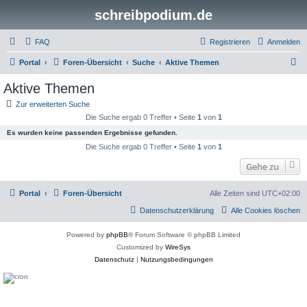
schreibpodium.de
FAQ
Registrieren
Anmelden
S
Portal
Foren-Übersicht
Suche
Aktive Themen
u
Aktive Themen
c
Zur erweiterten Suche
h
Die Suche ergab 0 Treffer • Seite
1
von
1
e
Es wurden keine passenden Ergebnisse gefunden.
Die Suche ergab 0 Treffer • Seite
1
von
1
Gehe zu
Portal
Foren-Übersicht
Alle Zeiten sind
UTC+02:00
Datenschutzerklärung
Alle Cookies löschen
Powered by
phpBB
® Forum Software © phpBB Limited
Customized by
WireSys
Datenschutz
|
Nutzungsbedingungen