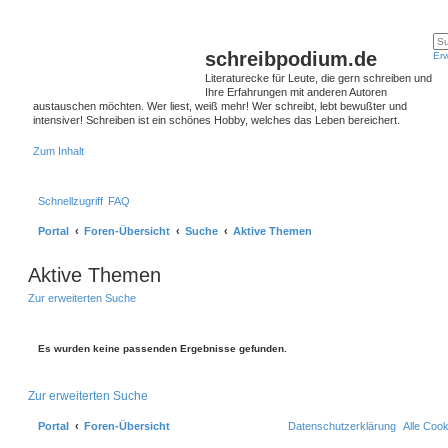
schreibpodium.de
Erw
Literaturecke für Leute, die gern schreiben und
Ihre Erfahrungen mit anderen Autoren
austauschen möchten. Wer liest, weiß mehr! Wer schreibt, lebt bewußter und
intensiver! Schreiben ist ein schönes Hobby, welches das Leben bereichert.
Zum Inhalt
Schnellzugriff
FAQ
Portal
Foren-Übersicht
Suche
Aktive Themen
Aktive Themen
Zur erweiterten Suche
Es wurden keine passenden Ergebnisse gefunden.
Zur erweiterten Suche
Portal
Foren-Übersicht
Datenschutzerklärung
Alle Coo