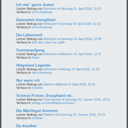
Ich wär´ gerne dumm
Letzter Beitrag von
Rehmann
«
Dienstag 21. April 2026, 11:52
Verfasst in
Verschiedenes
Dummheit triumphiert
Letzter Beitrag von
Rehmann
«
Sonntag 19. April 2026, 12:10
Verfasst in
Verschiedenes
Die Lebenszeit
Letzter Beitrag von
Rehmann
«
Samstag 18. April 2026, 12:00
Verfasst in
Wie das Leben so spielt
Sonnenaufgang
Letzter Beitrag von
Rehmann
«
Mittwoch 15. April 2026, 13:37
Verfasst in
Natur
Helgoland Legende
Letzter Beitrag von
Rehmann
«
Montag 13. April 2026, 21:23
Verfasst in
Verschiedenes
Nur wenn ich
Letzter Beitrag von
Stiekel
«
Mittwoch 8. April 2026, 16:31
Verfasst in
Gefühle
Science Fiction, Essayband etc.
Letzter Beitrag von
chachaturian
«
Samstag 31. Januar 2026, 15:51
Verfasst in
Verlag suchen/finden/vertrauen
Die Mächtigen kommen
Letzter Beitrag von
Stiekel
«
Donnerstag 22. Januar 2026, 13:15
Verfasst in
Gefühle
Da draußen