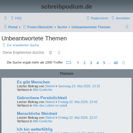
schreibpodium.de
FAQ
Registrieren
Anmelden
S
Portal
Foren-Übersicht
Suche
Unbeantwortete Themen
u
Unbeantwortete Themen
c
Zur erweiterten Suche
h
Suche
Erweiterte Suche
e
Seite
1
von
40
1
2
3
4
5
40
Nä
Die Suche ergab mehr als 1000 Treffer
…
Themen
Es gibt Menschen
Letzter Beitrag von
Stiekel
«
Samstag 23. Mai 2026, 13:15
Verfasst in
Bild-Gedichte
Gebrochene Persönlichkeit
Letzter Beitrag von
Stiekel
«
Freitag 22. Mai 2026, 23:03
Verfasst in
Wie das Leben so spielt
Menschliche Weisheit
Letzter Beitrag von
Stiekel
«
Freitag 22. Mai 2026, 22:57
Verfasst in
Bild-Gedichte
Ich bin wetterfühlig