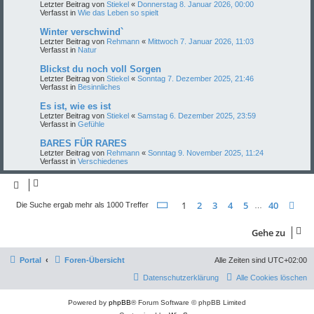
Letzter Beitrag von
Stiekel
«
Donnerstag 8. Januar 2026, 00:00
Verfasst in
Wie das Leben so spielt
Winter verschwind`
Letzter Beitrag von
Rehmann
«
Mittwoch 7. Januar 2026, 11:03
Verfasst in
Natur
Blickst du noch voll Sorgen
Letzter Beitrag von
Stiekel
«
Sonntag 7. Dezember 2025, 21:46
Verfasst in
Besinnliches
Es ist, wie es ist
Letzter Beitrag von
Stiekel
«
Samstag 6. Dezember 2025, 23:59
Verfasst in
Gefühle
BARES FÜR RARES
Letzter Beitrag von
Rehmann
«
Sonntag 9. November 2025, 11:24
Verfasst in
Verschiedenes
Seite
1
von
40
1
2
3
4
5
40
Nä
Die Suche ergab mehr als 1000 Treffer
…
Gehe zu
Portal
Foren-Übersicht
Alle Zeiten sind
UTC+02:00
Datenschutzerklärung
Alle Cookies löschen
Powered by
phpBB
® Forum Software © phpBB Limited