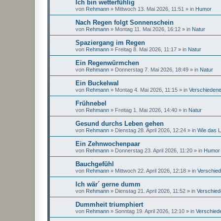
Ich bin wetterfühlig
von
Rehmann
»
Mittwoch 13. Mai 2026, 11:51
» in
Humor
Nach Regen folgt Sonnenschein
von
Rehmann
»
Montag 11. Mai 2026, 16:12
» in
Natur
Spaziergang im Regen
von
Rehmann
»
Freitag 8. Mai 2026, 11:17
» in
Natur
Ein Regenwürmchen
von
Rehmann
»
Donnerstag 7. Mai 2026, 18:49
» in
Natur
Ein Buckelwal
von
Rehmann
»
Montag 4. Mai 2026, 11:15
» in
Verschieden
Frühnebel
von
Rehmann
»
Freitag 1. Mai 2026, 14:40
» in
Natur
Gesund durchs Leben gehen
von
Rehmann
»
Dienstag 28. April 2026, 12:24
» in
Wie das L
Ein Zehnwochenpaar
von
Rehmann
»
Donnerstag 23. April 2026, 11:20
» in
Humor
Bauchgefühl
von
Rehmann
»
Mittwoch 22. April 2026, 12:18
» in
Verschie
Ich wär´ gerne dumm
von
Rehmann
»
Dienstag 21. April 2026, 11:52
» in
Verschie
Dummheit triumphiert
von
Rehmann
»
Sonntag 19. April 2026, 12:10
» in
Verschied