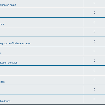
0
eben so spielt
0
0
enes
0
0
lag suchen/finden/vertrauen
0
e
0
Leben so spielt
0
0
ches
0
0
chiedenes