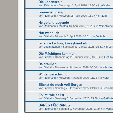
Die Lebenszeit
von
Rehmann
»
Samstag 18. April 2026, 12:00
» in
Wie das L
Sonnenaufgang
von
Rehmann
»
Mittwoch 15. April 2026, 13:37
» in
Natur
Helgoland Legende
von
Rehmann
»
Montag 13. April 2026, 21:23
» in
Verschied
Nur wenn ich
von
Stiekel
»
Mittwoch 8. April 2026, 16:31
» in
Gefühle
Science Fiction, Essayband etc.
von
chachaturian
»
Samstag 31. Januar 2026, 15:51
» in
Ver
Die Mächtigen kommen
von
Stiekel
»
Donnerstag 22. Januar 2026, 13:15
» in
Gefühl
Da draußen
von
Stiekel
»
Donnerstag 8. Januar 2026, 00:00
» in
Wie das 
Winter verschwind`
von
Rehmann
»
Mittwoch 7. Januar 2026, 11:03
» in
Natur
Blickst du noch voll Sorgen
von
Stiekel
»
Sonntag 7. Dezember 2025, 21:46
» in
Besinnli
Es ist, wie es ist
von
Stiekel
»
Samstag 6. Dezember 2025, 23:59
» in
Gefühle
BARES FÜR RARES
von
Rehmann
»
Sonntag 9. November 2025, 11:24
» in
Vers