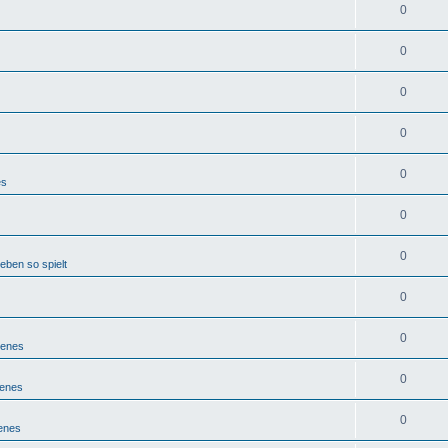
0
0
0
0
0
es
0
0
eben so spielt
0
0
denes
0
denes
0
enes