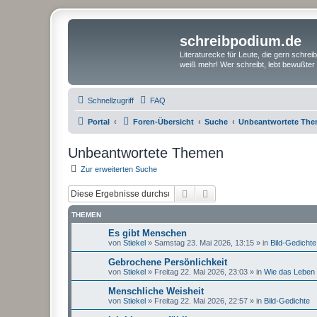
schreibpodium.de
Literaturecke für Leute, die gern schre
weiß mehr! Wer schreibt, lebt bewußter 
Schnellzugriff
FAQ
Portal
Foren-Übersicht
Suche
Unbeantwortete Th
Unbeantwortete Themen
Zur erweiterten Suche
Suche
Erweiterte Suche
THEMEN
Es gibt Menschen
von
Stiekel
»
Samstag 23. Mai 2026, 13:15
» in
Bild-Gedichte
Gebrochene Persönlichkeit
von
Stiekel
»
Freitag 22. Mai 2026, 23:03
» in
Wie das Leben s
Menschliche Weisheit
von
Stiekel
»
Freitag 22. Mai 2026, 22:57
» in
Bild-Gedichte