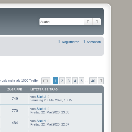
Suche
Erweiterte Suche
Registrieren
Anmelden
Seite
1
von
40
1
2
3
4
5
40
Nächste
ergab mehr als 1000 Treffer
…
ZUGRIFFE
LETZTER BEITRAG
von
Stiekel
749
Samstag 23. Mai 2026, 13:15
von
Stiekel
770
Freitag 22. Mai 2026, 23:03
von
Stiekel
484
Freitag 22. Mai 2026, 22:57