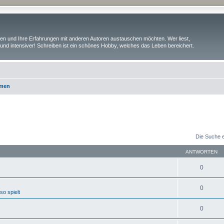
iben und Ihre Erfahrungen mit anderen Autoren austauschen möchten. Wer liest,
und intensiver! Schreiben ist ein schönes Hobby, welches das Leben bereichert.
emen
Die Suche 
ANTWORTEN
0
0
o spielt
0