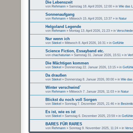
Die Lebenszeit
von
Rehmann
»
Samstag 18. April 2026, 12:00
» in
Wie das L
Sonnenaufgang
von
Rehmann
»
Mittwoch 15. April 2026, 13:37
» in
Natur
Helgoland Legende
von
Rehmann
»
Montag 13. April 2026, 21:23
» in
Verschied
Nur wenn ich
von
Stiekel
»
Mittwoch 8. April 2026, 16:31
» in
Gefühle
Science Fiction, Essayband etc.
von
chachaturian
»
Samstag 31. Januar 2026, 15:51
» in
Ver
Die Mächtigen kommen
von
Stiekel
»
Donnerstag 22. Januar 2026, 13:15
» in
Gefühl
Da draußen
von
Stiekel
»
Donnerstag 8. Januar 2026, 00:00
» in
Wie das 
Winter verschwind`
von
Rehmann
»
Mittwoch 7. Januar 2026, 11:03
» in
Natur
Blickst du noch voll Sorgen
von
Stiekel
»
Sonntag 7. Dezember 2025, 21:46
» in
Besinnli
Es ist, wie es ist
von
Stiekel
»
Samstag 6. Dezember 2025, 23:59
» in
Gefühle
BARES FÜR RARES
von
Rehmann
»
Sonntag 9. November 2025, 11:24
» in
Vers