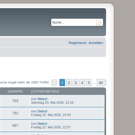
Suche
Erweiterte Suche
Registrieren
Anmelden
1
2
3
4
5
40
Seite
1
von
40
Nächste
uche ergab mehr als 1000 Treffer
…
ZUGRIFFE
LETZTER BEITRAG
von
Stiekel
769
Samstag 23. Mai 2026, 13:15
von
Stiekel
792
Freitag 22. Mai 2026, 23:03
von
Stiekel
497
Freitag 22. Mai 2026, 22:57