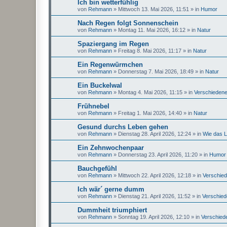
Ich bin wetterfühlig
von
Rehmann
»
Mittwoch 13. Mai 2026, 11:51
» in
Humor
Nach Regen folgt Sonnenschein
von
Rehmann
»
Montag 11. Mai 2026, 16:12
» in
Natur
Spaziergang im Regen
von
Rehmann
»
Freitag 8. Mai 2026, 11:17
» in
Natur
Ein Regenwürmchen
von
Rehmann
»
Donnerstag 7. Mai 2026, 18:49
» in
Natur
Ein Buckelwal
von
Rehmann
»
Montag 4. Mai 2026, 11:15
» in
Verschieden
Frühnebel
von
Rehmann
»
Freitag 1. Mai 2026, 14:40
» in
Natur
Gesund durchs Leben gehen
von
Rehmann
»
Dienstag 28. April 2026, 12:24
» in
Wie das L
Ein Zehnwochenpaar
von
Rehmann
»
Donnerstag 23. April 2026, 11:20
» in
Humor
Bauchgefühl
von
Rehmann
»
Mittwoch 22. April 2026, 12:18
» in
Verschie
Ich wär´ gerne dumm
von
Rehmann
»
Dienstag 21. April 2026, 11:52
» in
Verschie
Dummheit triumphiert
von
Rehmann
»
Sonntag 19. April 2026, 12:10
» in
Verschied