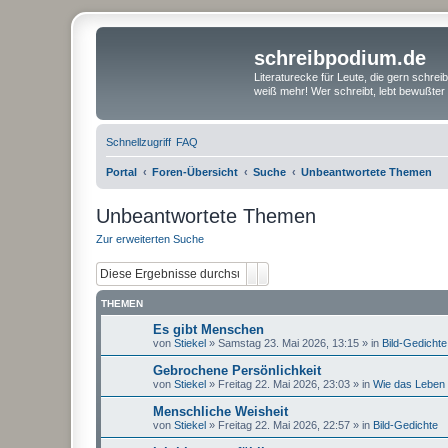
schreibpodium.de
Literaturecke für Leute, die gern schre
weiß mehr! Wer schreibt, lebt bewußter 
Schnellzugriff
FAQ
Portal
Foren-Übersicht
Suche
Unbeantwortete Themen
Unbeantwortete Themen
Zur erweiterten Suche
Suche
Erweiterte Suche
THEMEN
Es gibt Menschen
von
Stiekel
»
Samstag 23. Mai 2026, 13:15
» in
Bild-Gedichte
Gebrochene Persönlichkeit
von
Stiekel
»
Freitag 22. Mai 2026, 23:03
» in
Wie das Leben s
Menschliche Weisheit
von
Stiekel
»
Freitag 22. Mai 2026, 22:57
» in
Bild-Gedichte