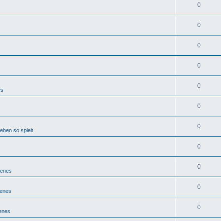
0
0
0
0
0
es
0
0
eben so spielt
0
0
denes
0
denes
0
enes