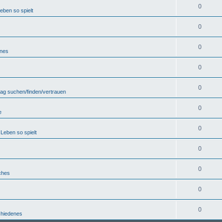
0
eben so spielt
0
0
enes
0
0
lag suchen/finden/vertrauen
0
e
0
Leben so spielt
0
0
ches
0
0
chiedenes