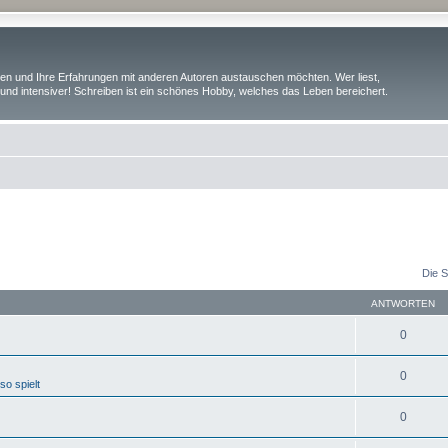
iben und Ihre Erfahrungen mit anderen Autoren austauschen möchten. Wer liest,
und intensiver! Schreiben ist ein schönes Hobby, welches das Leben bereichert.
Die S
ANTWORTEN
0
0
o spielt
0