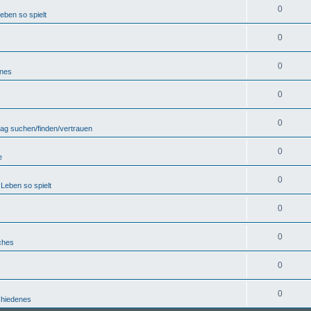
0
eben so spielt
0
0
enes
0
0
lag suchen/finden/vertrauen
0
e
0
Leben so spielt
0
0
ches
0
0
chiedenes