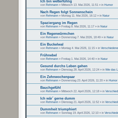
Ich bin wetterfühlig
von
Rehmann
»
Mittwoch 13. Mai 2026, 11:51
» in
Humor
Nach Regen folgt Sonnenschein
von
Rehmann
»
Montag 11. Mai 2026, 16:12
» in
Natur
Spaziergang im Regen
von
Rehmann
»
Freitag 8. Mai 2026, 11:17
» in
Natur
Ein Regenwürmchen
von
Rehmann
»
Donnerstag 7. Mai 2026, 18:49
» in
Natur
Ein Buckelwal
von
Rehmann
»
Montag 4. Mai 2026, 11:15
» in
Verschieden
Frühnebel
von
Rehmann
»
Freitag 1. Mai 2026, 14:40
» in
Natur
Gesund durchs Leben gehen
von
Rehmann
»
Dienstag 28. April 2026, 12:24
» in
Wie das L
Ein Zehnwochenpaar
von
Rehmann
»
Donnerstag 23. April 2026, 11:20
» in
Humor
Bauchgefühl
von
Rehmann
»
Mittwoch 22. April 2026, 12:18
» in
Verschie
Ich wär´ gerne dumm
von
Rehmann
»
Dienstag 21. April 2026, 11:52
» in
Verschie
Dummheit triumphiert
von
Rehmann
»
Sonntag 19. April 2026, 12:10
» in
Verschied