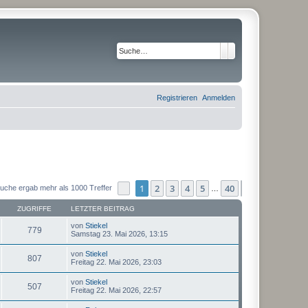
Suche
Erweiterte Suche
Registrieren
Anmelden
1
2
3
4
5
40
Seite
1
von
40
Nächste
uche ergab mehr als 1000 Treffer
…
ZUGRIFFE
LETZTER BEITRAG
von
Stiekel
779
Samstag 23. Mai 2026, 13:15
von
Stiekel
807
Freitag 22. Mai 2026, 23:03
von
Stiekel
507
Freitag 22. Mai 2026, 22:57