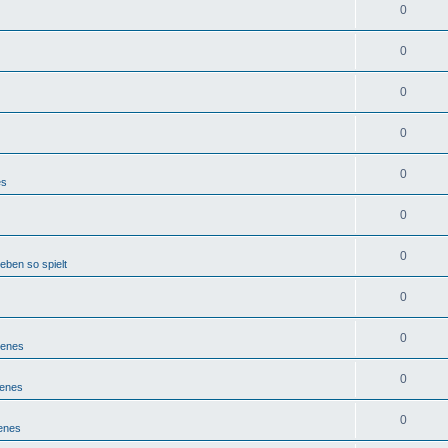
0
0
0
0
0
es
0
0
eben so spielt
0
0
denes
0
denes
0
enes