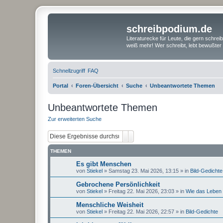
schreibpodium.de
Literaturecke für Leute, die gern schre
weiß mehr! Wer schreibt, lebt bewußter 
Schnellzugriff
FAQ
Portal
Foren-Übersicht
Suche
Unbeantwortete Themen
Unbeantwortete Themen
Zur erweiterten Suche
Suche
Erweiterte Suche
THEMEN
Es gibt Menschen
von
Stiekel
»
Samstag 23. Mai 2026, 13:15
» in
Bild-Gedichte
Gebrochene Persönlichkeit
von
Stiekel
»
Freitag 22. Mai 2026, 23:03
» in
Wie das Leben s
Menschliche Weisheit
von
Stiekel
»
Freitag 22. Mai 2026, 22:57
» in
Bild-Gedichte