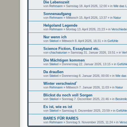
Die Lebenszeit
von
Rehmann
»
Samstag 18. April 2026, 12:00
» in
Wie das L
Sonnenaufgang
von
Rehmann
»
Mittwoch 15. April 2026, 13:37
» in
Natur
Helgoland Legende
von
Rehmann
»
Montag 13. April 2026, 21:23
» in
Verschied
Nur wenn ich
von
Stiekel
»
Mittwoch 8. April 2026, 16:31
» in
Gefühle
Science Fiction, Essayband etc.
von
chachaturian
»
Samstag 31. Januar 2026, 15:51
» in
Ver
Die Mächtigen kommen
von
Stiekel
»
Donnerstag 22. Januar 2026, 13:15
» in
Gefühl
Da draußen
von
Stiekel
»
Donnerstag 8. Januar 2026, 00:00
» in
Wie das 
Winter verschwind`
von
Rehmann
»
Mittwoch 7. Januar 2026, 11:03
» in
Natur
Blickst du noch voll Sorgen
von
Stiekel
»
Sonntag 7. Dezember 2025, 21:46
» in
Besinnli
Es ist, wie es ist
von
Stiekel
»
Samstag 6. Dezember 2025, 23:59
» in
Gefühle
BARES FÜR RARES
von
Rehmann
»
Sonntag 9. November 2025, 11:24
» in
Vers