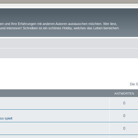
iben und Ihre Erfahrungen mit anderen Autoren austauschen möchten. Wer liest,
und intensiver! Schreiben ist ein schönes Hobby, welches das Leben bereichert.
Die S
ANTWORTEN
0
0
o spielt
0