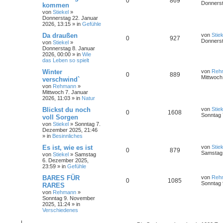
0
869
Donnerst
kommen
von
Stiekel
»
Donnerstag 22. Januar
2026, 13:15
» in
Gefühle
Da draußen
von
Stiek
0
927
Donnerst
von
Stiekel
»
Donnerstag 8. Januar
2026, 00:00
» in
Wie
das Leben so spielt
Winter
von
Reh
0
889
Mittwoch
verschwind`
von
Rehmann
»
Mittwoch 7. Januar
2026, 11:03
» in
Natur
Blickst du noch
von
Stiek
0
1608
Sonntag 
voll Sorgen
von
Stiekel
»
Sonntag 7.
Dezember 2025, 21:46
» in
Besinnliches
Es ist, wie es ist
von
Stiek
0
879
Samstag 
von
Stiekel
»
Samstag
6. Dezember 2025,
23:59
» in
Gefühle
BARES FÜR
von
Reh
0
1085
Sonntag 
RARES
von
Rehmann
»
Sonntag 9. November
2025, 11:24
» in
Verschiedenes