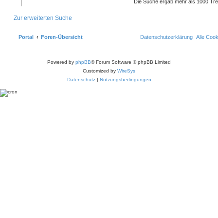
Die Suche ergab mehr als 1000 Tre
Zur erweiterten Suche
Portal
Foren-Übersicht
Datenschutzerklärung
Alle Coo
Powered by
phpBB
® Forum Software © phpBB Limited
Customized by
WireSys
Datenschutz
|
Nutzungsbedingungen