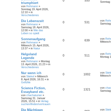
0
555
Sonntag 1
triumphiert
von
Rehmann
»
Sonntag 19. April 2026,
12:10
» in
Verschiedenes
Die Lebenszeit
von
Reh
0
531
Samstag 
von
Rehmann
»
Samstag 18. April 2026,
12:00
» in
Wie das
Leben so spielt
Sonnenaufgang
von
Reh
0
639
Mittwoch 
von
Rehmann
»
Mittwoch 15. April 2026,
13:37
» in
Natur
Helgoland
von
Reh
0
511
Montag 1
Legende
von
Rehmann
»
Montag
13. April 2026, 21:23
» in
Verschiedenes
Nur wenn ich
von
Stiek
0
1002
Mittwoch 
von
Stiekel
»
Mittwoch
8. April 2026, 16:31
» in
Gefühle
Science Fiction,
von
chac
0
1321
Samstag 
Essayband etc.
von
chachaturian
»
Samstag 31. Januar
2026, 15:51
» in
Verlag
suchen/finden/vertrauen
Die Mächtigen
von
Stiek