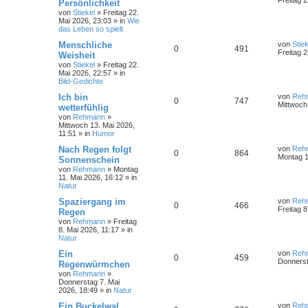
Freitag 2
Persönlichkeit
von
Stiekel
»
Freitag 22.
Mai 2026, 23:03
» in
Wie
das Leben so spielt
Menschliche
von
Stiek
0
491
Freitag 2
Weisheit
von
Stiekel
»
Freitag 22.
Mai 2026, 22:57
» in
Bild-Gedichte
Ich bin
von
Reh
0
747
Mittwoch
wetterfühlig
von
Rehmann
»
Mittwoch 13. Mai 2026,
11:51
» in
Humor
Nach Regen folgt
von
Reh
0
864
Montag 1
Sonnenschein
von
Rehmann
»
Montag
11. Mai 2026, 16:12
» in
Natur
Spaziergang im
von
Reh
0
466
Freitag 8
Regen
von
Rehmann
»
Freitag
8. Mai 2026, 11:17
» in
Natur
Ein
von
Reh
0
459
Donnerst
Regenwürmchen
von
Rehmann
»
Donnerstag 7. Mai
2026, 18:49
» in
Natur
Ein Buckelwal
von
Reh