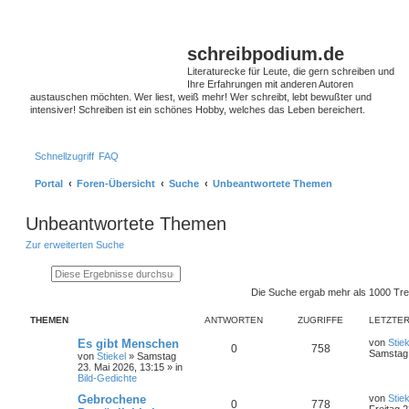
S
schreibpodium.de
Literaturecke für Leute, die gern schreiben und
Ihre Erfahrungen mit anderen Autoren
austauschen möchten. Wer liest, weiß mehr! Wer schreibt, lebt bewußter und
intensiver! Schreiben ist ein schönes Hobby, welches das Leben bereichert.
Schnellzugriff
FAQ
Portal
Foren-Übersicht
Suche
Unbeantwortete Themen
Unbeantwortete Themen
Zur erweiterten Suche
Suche
Erweiterte Suche
Die Suche ergab mehr als 1000 Tre
THEMEN
ANTWORTEN
ZUGRIFFE
LETZTER
Es gibt Menschen
von
Stiek
0
758
Samstag 
von
Stiekel
»
Samstag
23. Mai 2026, 13:15
» in
Bild-Gedichte
Gebrochene
von
Stiek
0
778