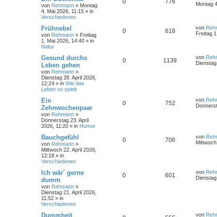
0
776
Montag 4
von
Rehmann
»
Montag
4. Mai 2026, 11:15
» in
Verschiedenes
Frühnebel
von
Reh
0
618
Freitag 1
von
Rehmann
»
Freitag
1. Mai 2026, 14:40
» in
Natur
Gesund durchs
von
Reh
0
1139
Dienstag 
Leben gehen
von
Rehmann
»
Dienstag 28. April 2026,
12:24
» in
Wie das
Leben so spielt
Ein
von
Reh
0
752
Donnerst
Zehnwochenpaar
von
Rehmann
»
Donnerstag 23. April
2026, 11:20
» in
Humor
Bauchgefühl
von
Reh
0
706
Mittwoch 
von
Rehmann
»
Mittwoch 22. April 2026,
12:18
» in
Verschiedenes
Ich wär´ gerne
von
Reh
0
601
Dienstag 
dumm
von
Rehmann
»
Dienstag 21. April 2026,
11:52
» in
Verschiedenes
Dummheit
von
Reh