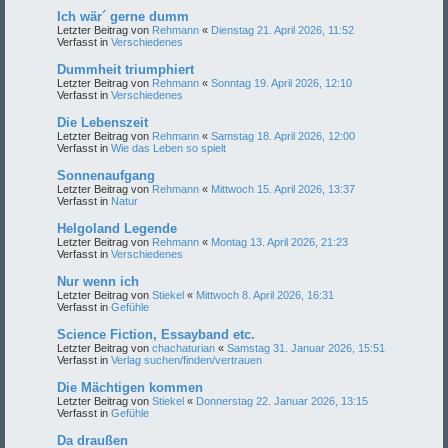
Ich wär´ gerne dumm
Letzter Beitrag von
Rehmann
«
Dienstag 21. April 2026, 11:52
Verfasst in
Verschiedenes
Dummheit triumphiert
Letzter Beitrag von
Rehmann
«
Sonntag 19. April 2026, 12:10
Verfasst in
Verschiedenes
Die Lebenszeit
Letzter Beitrag von
Rehmann
«
Samstag 18. April 2026, 12:00
Verfasst in
Wie das Leben so spielt
Sonnenaufgang
Letzter Beitrag von
Rehmann
«
Mittwoch 15. April 2026, 13:37
Verfasst in
Natur
Helgoland Legende
Letzter Beitrag von
Rehmann
«
Montag 13. April 2026, 21:23
Verfasst in
Verschiedenes
Nur wenn ich
Letzter Beitrag von
Stiekel
«
Mittwoch 8. April 2026, 16:31
Verfasst in
Gefühle
Science Fiction, Essayband etc.
Letzter Beitrag von
chachaturian
«
Samstag 31. Januar 2026, 15:51
Verfasst in
Verlag suchen/finden/vertrauen
Die Mächtigen kommen
Letzter Beitrag von
Stiekel
«
Donnerstag 22. Januar 2026, 13:15
Verfasst in
Gefühle
Da draußen