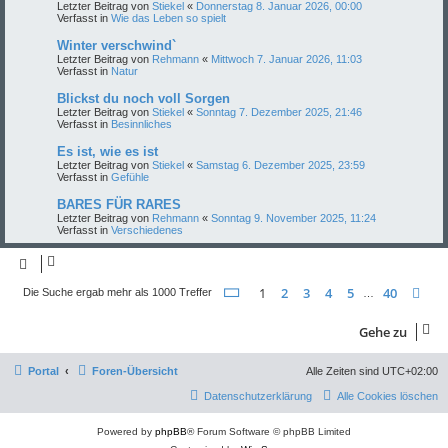
Letzter Beitrag von
Stiekel
«
Donnerstag 8. Januar 2026, 00:00
Verfasst in
Wie das Leben so spielt
Winter verschwind`
Letzter Beitrag von
Rehmann
«
Mittwoch 7. Januar 2026, 11:03
Verfasst in
Natur
Blickst du noch voll Sorgen
Letzter Beitrag von
Stiekel
«
Sonntag 7. Dezember 2025, 21:46
Verfasst in
Besinnliches
Es ist, wie es ist
Letzter Beitrag von
Stiekel
«
Samstag 6. Dezember 2025, 23:59
Verfasst in
Gefühle
BARES FÜR RARES
Letzter Beitrag von
Rehmann
«
Sonntag 9. November 2025, 11:24
Verfasst in
Verschiedenes
Seite
1
von
40
1
2
3
4
5
40
Nä
Die Suche ergab mehr als 1000 Treffer
…
Gehe zu
Portal
Foren-Übersicht
Alle Zeiten sind
UTC+02:00
Datenschutzerklärung
Alle Cookies löschen
Powered by
phpBB
® Forum Software © phpBB Limited