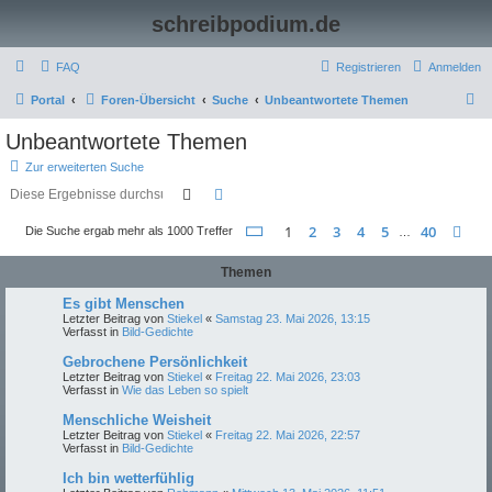
schreibpodium.de
FAQ
Registrieren
Anmelden
S
Portal
Foren-Übersicht
Suche
Unbeantwortete Themen
u
Unbeantwortete Themen
c
Zur erweiterten Suche
h
Suche
Erweiterte Suche
e
Seite
1
von
40
1
2
3
4
5
40
Nä
Die Suche ergab mehr als 1000 Treffer
…
Themen
Es gibt Menschen
Letzter Beitrag von
Stiekel
«
Samstag 23. Mai 2026, 13:15
Verfasst in
Bild-Gedichte
Gebrochene Persönlichkeit
Letzter Beitrag von
Stiekel
«
Freitag 22. Mai 2026, 23:03
Verfasst in
Wie das Leben so spielt
Menschliche Weisheit
Letzter Beitrag von
Stiekel
«
Freitag 22. Mai 2026, 22:57
Verfasst in
Bild-Gedichte
Ich bin wetterfühlig