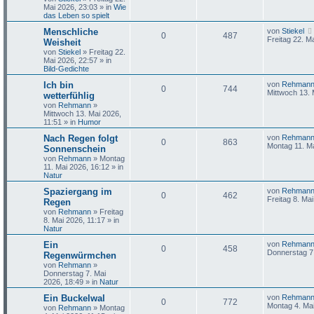
Mai 2026, 23:03
» in
Wie
das Leben so spielt
Menschliche
von
Stiekel
0
487
Freitag 22. M
Weisheit
von
Stiekel
»
Freitag 22.
Mai 2026, 22:57
» in
Bild-Gedichte
Ich bin
von
Rehman
0
744
Mittwoch 13. 
wetterfühlig
von
Rehmann
»
Mittwoch 13. Mai 2026,
11:51
» in
Humor
Nach Regen folgt
von
Rehman
0
863
Montag 11. Ma
Sonnenschein
von
Rehmann
»
Montag
11. Mai 2026, 16:12
» in
Natur
Spaziergang im
von
Rehman
0
462
Freitag 8. Ma
Regen
von
Rehmann
»
Freitag
8. Mai 2026, 11:17
» in
Natur
Ein
von
Rehman
0
458
Donnerstag 7.
Regenwürmchen
von
Rehmann
»
Donnerstag 7. Mai
2026, 18:49
» in
Natur
Ein Buckelwal
von
Rehman
0
772
Montag 4. Mai
von
Rehmann
»
Montag