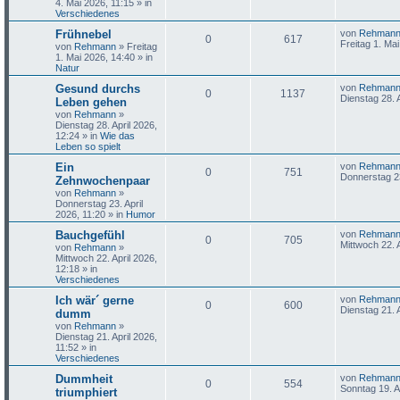
4. Mai 2026, 11:15
» in
Verschiedenes
Frühnebel
von
Rehman
0
617
Freitag 1. Ma
von
Rehmann
»
Freitag
1. Mai 2026, 14:40
» in
Natur
Gesund durchs
von
Rehman
0
1137
Dienstag 28. 
Leben gehen
von
Rehmann
»
Dienstag 28. April 2026,
12:24
» in
Wie das
Leben so spielt
Ein
von
Rehman
0
751
Donnerstag 23
Zehnwochenpaar
von
Rehmann
»
Donnerstag 23. April
2026, 11:20
» in
Humor
Bauchgefühl
von
Rehman
0
705
Mittwoch 22. 
von
Rehmann
»
Mittwoch 22. April 2026,
12:18
» in
Verschiedenes
Ich wär´ gerne
von
Rehman
0
600
Dienstag 21. A
dumm
von
Rehmann
»
Dienstag 21. April 2026,
11:52
» in
Verschiedenes
Dummheit
von
Rehman
0
554
Sonntag 19. A
triumphiert