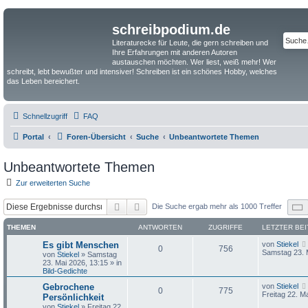
schreibpodium.de
Literaturecke für Leute, die gern schreiben und
Ihre Erfahrungen mit anderen Autoren
austauschen möchten. Wer liest, weiß mehr! Wer
schreibt, lebt bewußter und intensiver! Schreiben ist ein schönes Hobby, welches
das Leben bereichert.
Schnellzugriff
FAQ
Portal
Foren-Übersicht
Suche
Unbeantwortete Themen
Unbeantwortete Themen
Zur erweiterten Suche
Suche
Erweiterte Suche
Die Suche ergab mehr als 1000 Treffer
THEMEN
ANTWORTEN
ZUGRIFFE
LETZTER BE
Es gibt Menschen
von
Stiekel
0
756
Samstag 23. 
von
Stiekel
»
Samstag
23. Mai 2026, 13:15
» in
Bild-Gedichte
Gebrochene
von
Stiekel
0
775
Freitag 22. M
Persönlichkeit
von
Stiekel
»
Freitag 22.