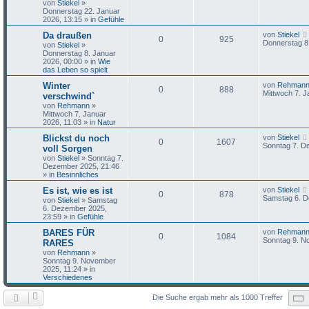
von
Stiekel
»
Donnerstag 22. Januar
2026, 13:15
» in
Gefühle
Da draußen
von
Stiekel
0
925
Donnerstag 8
von
Stiekel
»
Donnerstag 8. Januar
2026, 00:00
» in
Wie
das Leben so spielt
Winter
von
Rehman
0
888
Mittwoch 7. J
verschwind`
von
Rehmann
»
Mittwoch 7. Januar
2026, 11:03
» in
Natur
Blickst du noch
von
Stiekel
0
1607
Sonntag 7. D
voll Sorgen
von
Stiekel
»
Sonntag 7.
Dezember 2025, 21:46
» in
Besinnliches
Es ist, wie es ist
von
Stiekel
0
878
Samstag 6. D
von
Stiekel
»
Samstag
6. Dezember 2025,
23:59
» in
Gefühle
BARES FÜR
von
Rehman
0
1084
Sonntag 9. N
RARES
von
Rehmann
»
Sonntag 9. November
2025, 11:24
» in
Verschiedenes
Die Suche ergab mehr als 1000 Treffer