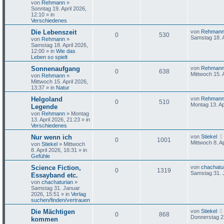
von
Rehmann
»
Sonntag 19. April 2026,
12:10
» in
Verschiedenes
Die Lebenszeit
von
Rehman
0
530
Samstag 18. A
von
Rehmann
»
Samstag 18. April 2026,
12:00
» in
Wie das
Leben so spielt
Sonnenaufgang
von
Rehman
0
638
Mittwoch 15. 
von
Rehmann
»
Mittwoch 15. April 2026,
13:37
» in
Natur
Helgoland
von
Rehman
0
510
Montag 13. Ap
Legende
von
Rehmann
»
Montag
13. April 2026, 21:23
» in
Verschiedenes
Nur wenn ich
von
Stiekel
0
1001
Mittwoch 8. Ap
von
Stiekel
»
Mittwoch
8. April 2026, 16:31
» in
Gefühle
Science Fiction,
von
chachatu
0
1319
Samstag 31. 
Essayband etc.
von
chachaturian
»
Samstag 31. Januar
2026, 15:51
» in
Verlag
suchen/finden/vertrauen
Die Mächtigen
von
Stiekel
0
868
Donnerstag 2
kommen