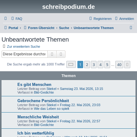
schreibpodium.de
FAQ
Registrieren
Anmelden
S
Portal
Foren-Übersicht
Suche
Unbeantwortete Themen
u
Unbeantwortete Themen
c
Zur erweiterten Suche
h
Suche
Erweiterte Suche
e
Seite
1
von
40
1
2
3
4
5
40
Nä
Die Suche ergab mehr als 1000 Treffer
…
Themen
Es gibt Menschen
Letzter Beitrag von
Stiekel
«
Samstag 23. Mai 2026, 13:15
Verfasst in
Bild-Gedichte
Gebrochene Persönlichkeit
Letzter Beitrag von
Stiekel
«
Freitag 22. Mai 2026, 23:03
Verfasst in
Wie das Leben so spielt
Menschliche Weisheit
Letzter Beitrag von
Stiekel
«
Freitag 22. Mai 2026, 22:57
Verfasst in
Bild-Gedichte
Ich bin wetterfühlig