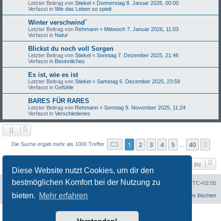
Letzter Beitrag von
Stiekel
«
Donnerstag 8. Januar 2026, 00:00
Verfasst in
Wie das Leben so spielt
Winter verschwind`
Letzter Beitrag von
Rehmann
«
Mittwoch 7. Januar 2026, 11:03
Verfasst in
Natur
Blickst du noch voll Sorgen
Letzter Beitrag von
Stiekel
«
Sonntag 7. Dezember 2025, 21:46
Verfasst in
Besinnliches
Es ist, wie es ist
Letzter Beitrag von
Stiekel
«
Samstag 6. Dezember 2025, 23:59
Verfasst in
Gefühle
BARES FÜR RARES
Letzter Beitrag von
Rehmann
«
Sonntag 9. November 2025, 11:24
Verfasst in
Verschiedenes
Seite
1
von
40
1
2
3
4
5
40
Nä
Die Suche ergab mehr als 1000 Treffer
…
Gehe zu
Diese Website nutzt Cookies, um dir den
bestmöglichen Komfort bei der Nutzung zu
Portal
Foren-Übersicht
Alle Zeiten sind
UTC+02:00
bieten.
Mehr erfahren
Datenschutzerklärung
Alle Cookies löschen
Powered by
phpBB
® Forum Software © phpBB Limited