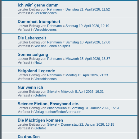
Ich wär´ gerne dumm
Letzter Beitrag von
Rehmann
«
Dienstag 21. April 2026, 11:52
Verfasst in
Verschiedenes
Dummheit triumphiert
Letzter Beitrag von
Rehmann
«
Sonntag 19. April 2026, 12:10
Verfasst in
Verschiedenes
Die Lebenszeit
Letzter Beitrag von
Rehmann
«
Samstag 18. April 2026, 12:00
Verfasst in
Wie das Leben so spielt
Sonnenaufgang
Letzter Beitrag von
Rehmann
«
Mittwoch 15. April 2026, 13:37
Verfasst in
Natur
Helgoland Legende
Letzter Beitrag von
Rehmann
«
Montag 13. April 2026, 21:23
Verfasst in
Verschiedenes
Nur wenn ich
Letzter Beitrag von
Stiekel
«
Mittwoch 8. April 2026, 16:31
Verfasst in
Gefühle
Science Fiction, Essayband etc.
Letzter Beitrag von
chachaturian
«
Samstag 31. Januar 2026, 15:51
Verfasst in
Verlag suchen/finden/vertrauen
Die Mächtigen kommen
Letzter Beitrag von
Stiekel
«
Donnerstag 22. Januar 2026, 13:15
Verfasst in
Gefühle
Da draußen