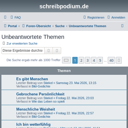
schreibpodium.de
FAQ
Registrieren
Anmelden
S
Portal
Foren-Übersicht
Suche
Unbeantwortete Themen
u
Unbeantwortete Themen
c
Zur erweiterten Suche
h
Suche
Erweiterte Suche
e
Seite
1
von
40
1
2
3
4
5
40
Nä
Die Suche ergab mehr als 1000 Treffer
…
Themen
Es gibt Menschen
Letzter Beitrag von
Stiekel
«
Samstag 23. Mai 2026, 13:15
Verfasst in
Bild-Gedichte
Gebrochene Persönlichkeit
Letzter Beitrag von
Stiekel
«
Freitag 22. Mai 2026, 23:03
Verfasst in
Wie das Leben so spielt
Menschliche Weisheit
Letzter Beitrag von
Stiekel
«
Freitag 22. Mai 2026, 22:57
Verfasst in
Bild-Gedichte
Ich bin wetterfühlig