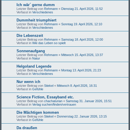
Ich wär´ gerne dumm
Letzter Beitrag von
Rehmann
«
Dienstag 21. April 2026, 11:52
Verfasst in
Verschiedenes
Dummheit triumphiert
Letzter Beitrag von
Rehmann
«
Sonntag 19. April 2026, 12:10
Verfasst in
Verschiedenes
Die Lebenszeit
Letzter Beitrag von
Rehmann
«
Samstag 18. April 2026, 12:00
Verfasst in
Wie das Leben so spielt
Sonnenaufgang
Letzter Beitrag von
Rehmann
«
Mittwoch 15. April 2026, 13:37
Verfasst in
Natur
Helgoland Legende
Letzter Beitrag von
Rehmann
«
Montag 13. April 2026, 21:23
Verfasst in
Verschiedenes
Nur wenn ich
Letzter Beitrag von
Stiekel
«
Mittwoch 8. April 2026, 16:31
Verfasst in
Gefühle
Science Fiction, Essayband etc.
Letzter Beitrag von
chachaturian
«
Samstag 31. Januar 2026, 15:51
Verfasst in
Verlag suchen/finden/vertrauen
Die Mächtigen kommen
Letzter Beitrag von
Stiekel
«
Donnerstag 22. Januar 2026, 13:15
Verfasst in
Gefühle
Da draußen