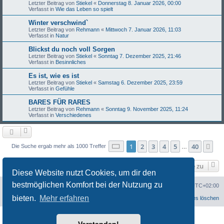
Letzter Beitrag von
Stiekel
«
Donnerstag 8. Januar 2026, 00:00
Verfasst in
Wie das Leben so spielt
Winter verschwind`
Letzter Beitrag von
Rehmann
«
Mittwoch 7. Januar 2026, 11:03
Verfasst in
Natur
Blickst du noch voll Sorgen
Letzter Beitrag von
Stiekel
«
Sonntag 7. Dezember 2025, 21:46
Verfasst in
Besinnliches
Es ist, wie es ist
Letzter Beitrag von
Stiekel
«
Samstag 6. Dezember 2025, 23:59
Verfasst in
Gefühle
BARES FÜR RARES
Letzter Beitrag von
Rehmann
«
Sonntag 9. November 2025, 11:24
Verfasst in
Verschiedenes
Seite
1
von
40
1
2
3
4
5
40
Nä
Die Suche ergab mehr als 1000 Treffer
…
Gehe zu
Diese Website nutzt Cookies, um dir den
bestmöglichen Komfort bei der Nutzung zu
Portal
Foren-Übersicht
Alle Zeiten sind
UTC+02:00
bieten.
Mehr erfahren
Datenschutzerklärung
Alle Cookies löschen
Powered by
phpBB
® Forum Software © phpBB Limited