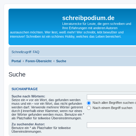
schreibpodium.de
Literaturecke für Leute, die gern schreiben und
Ihre Erfahrungen mit anderen Autoren
austauschen möchten. Wer liest, weiß mehr! Wer schreibt, lebt bewußter und
intensiver! Schreiben ist ein schönes Hobby, welches das Leben bereichert.
Schnellzugriff
FAQ
Portal
Foren-Übersicht
Suche
Suche
SUCHANFRAGE
Suche nach Wörtern:
Setze ein
+
vor ein Wort, das gefunden werden
Nach allen Begriffen suchen
muss und ein
-
vor ein Wort, das nicht gefunden
werden darf. Verwende mehrere Wörter getrennt
Nach einem Begriff suchen
durch
|
innerhalb einer Klammer, wenn nur eines
der Wörter gefunden werden muss. Benutze ein *
als Platzhalter für teilweise Übereinstimmungen.
Zu suchender Autor:
Benutze ein * als Platzhalter für teilweise
Übereinstimmungen.