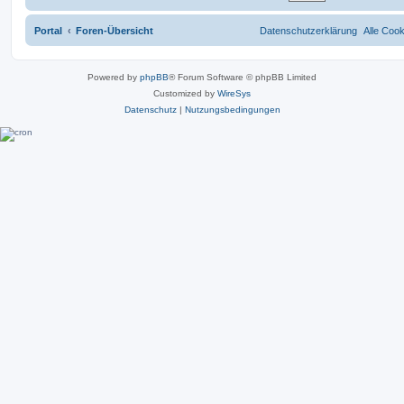
Portal
Foren-Übersicht
Datenschutzerklärung
Alle Coo
Powered by
phpBB
® Forum Software © phpBB Limited
Customized by
WireSys
Datenschutz
|
Nutzungsbedingungen