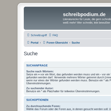
schreibpodium.de
Literaturecke für Leute, die gern schre
weiß mehr! Wer schreibt, lebt bewußter 
Schnellzugriff
FAQ
Portal
Foren-Übersicht
Suche
Suche
SUCHANFRAGE
Suche nach Wörtern:
Setze ein
+
vor ein Wort, das gefunden werden muss und ein
-
vor ein 
gefunden werden darf. Verwende mehrere Wörter getrennt durch
|
inne
wenn nur eines der Wörter gefunden werden muss. Benutze ein * als Pla
Übereinstimmungen.
Zu suchender Autor:
Benutze ein * als Platzhalter für teilweise Übereinstimmungen.
SUCHOPTIONEN
Zu durchsuchende Foren:
Wähle das Forum oder die Foren aus, in denen gesucht werden soll. 