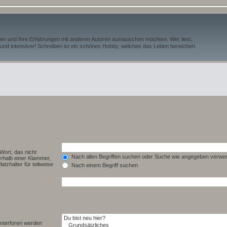
iben und Ihre Erfahrungen mit anderen Autoren austauschen möchten. Wer liest,
und intensiver! Schreiben ist ein schönes Hobby, welches das Leben bereichert.
Wort, das nicht
Nach allen Begriffen suchen oder Suche wie angegeben verwe
rhalb einer Klammer,
tzhalter für teilweise
Nach einem Begriff suchen
Unterforen werden