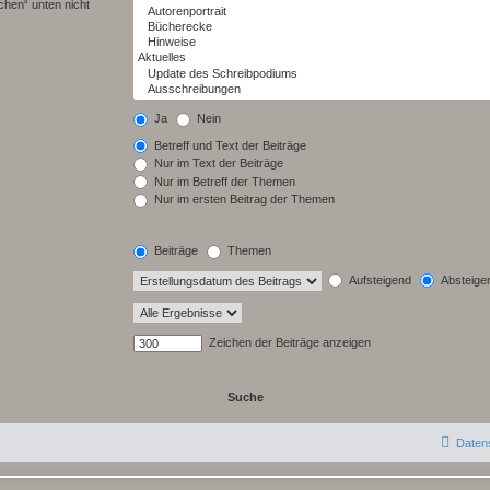
chen“ unten nicht
Ja
Nein
Betreff und Text der Beiträge
Nur im Text der Beiträge
Nur im Betreff der Themen
Nur im ersten Beitrag der Themen
Beiträge
Themen
Aufsteigend
Absteige
Zeichen der Beiträge anzeigen
Daten