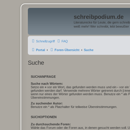
schreibpodium.de
Literaturecke für Leute, die gern schre
weiß mehr! Wer schreibt, lebt bewußter 
Schnellzugriff
FAQ
Portal
Foren-Übersicht
Suche
Suche
SUCHANFRAGE
Suche nach Wörtern:
Setze ein
+
vor ein Wort, das gefunden werden muss und ein
-
vor ein 
gefunden werden darf. Verwende mehrere Wörter getrennt durch
|
inne
wenn nur eines der Wörter gefunden werden muss. Benutze ein * als Pla
Übereinstimmungen.
Zu suchender Autor:
Benutze ein * als Platzhalter für teilweise Übereinstimmungen.
SUCHOPTIONEN
Zu durchsuchende Foren:
Wähle das Forum oder die Foren aus, in denen gesucht werden soll. 