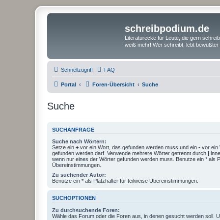
schreibpodium.de
Literaturecke für Leute, die gern schre
weiß mehr! Wer schreibt, lebt bewußter 
Schnellzugriff
FAQ
Portal
Foren-Übersicht
Suche
Suche
SUCHANFRAGE
Suche nach Wörtern:
Setze ein
+
vor ein Wort, das gefunden werden muss und ein
-
vor ein 
gefunden werden darf. Verwende mehrere Wörter getrennt durch
|
inne
wenn nur eines der Wörter gefunden werden muss. Benutze ein * als Pla
Übereinstimmungen.
Zu suchender Autor:
Benutze ein * als Platzhalter für teilweise Übereinstimmungen.
SUCHOPTIONEN
Zu durchsuchende Foren:
Wähle das Forum oder die Foren aus, in denen gesucht werden soll. 