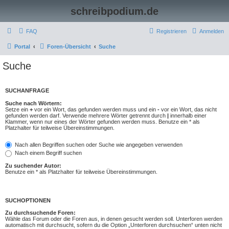
schreibpodium.de
FAQ
Registrieren
Anmelden
Portal
Foren-Übersicht
Suche
Suche
SUCHANFRAGE
Suche nach Wörtern:
Setze ein
+
vor ein Wort, das gefunden werden muss und ein
-
vor ein Wort, das nicht
gefunden werden darf. Verwende mehrere Wörter getrennt durch
|
innerhalb einer
Klammer, wenn nur eines der Wörter gefunden werden muss. Benutze ein * als
Platzhalter für teilweise Übereinstimmungen.
Nach allen Begriffen suchen oder Suche wie angegeben verwenden
Nach einem Begriff suchen
Zu suchender Autor:
Benutze ein * als Platzhalter für teilweise Übereinstimmungen.
SUCHOPTIONEN
Zu durchsuchende Foren:
Wähle das Forum oder die Foren aus, in denen gesucht werden soll. Unterforen werden
automatisch mit durchsucht, sofern du die Option „Unterforen durchsuchen“ unten nicht