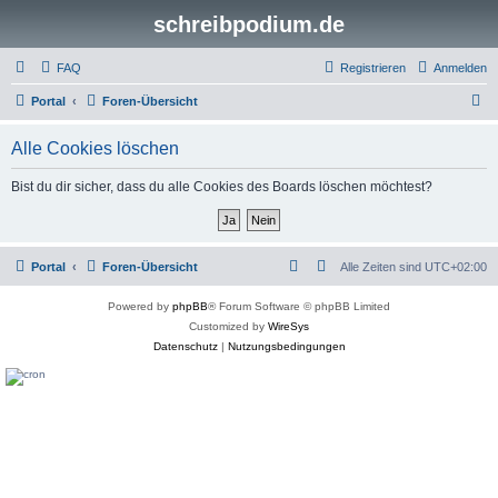
schreibpodium.de
FAQ
Registrieren
Anmelden
S
Portal
Foren-Übersicht
u
Alle Cookies löschen
c
h
Bist du dir sicher, dass du alle Cookies des Boards löschen möchtest?
e
Portal
Foren-Übersicht
Alle Zeiten sind
UTC+02:00
Powered by
phpBB
® Forum Software © phpBB Limited
Customized by
WireSys
Datenschutz
|
Nutzungsbedingungen